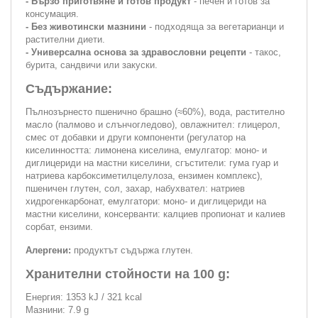
- Бързо приготвяне и готов продукт
- печен и готов за
консумация.
- Без животински мазнини
- подходяща за вегетарианци и
растителни диети.
- Универсална основа за здравословни рецепти
- такос,
бурита, сандвичи или закуски.
Съдържание:
Пълнозърнесто пшенично брашно (≈60%), вода, растително
масло (палмово и слънчогледово), овлажнител: глицерол,
смес от добавки и други компоненти (регулатор на
киселинността: лимонена киселина, емулгатор: моно- и
диглицериди на мастни киселини, сгъстители: гума гуар и
натриева карбоксиметилцелулоза, ензимен комплекс),
пшеничен глутен, сол, захар, набухвател: натриев
хидрогенкарбонат, емулгатори: моно- и диглицериди на
мастни киселини, консерванти: калциев пропионат и калиев
сорбат, ензими.
Алергени:
продуктът съдържа глутен.
Хранителни стойности на 100 g:
Енергия: 1353 kJ / 321 kcal
Мазнини: 7.9 g