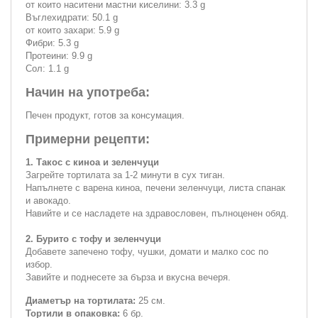
от които наситени мастни киселини: 3.3 g
Въглехидрати: 50.1 g
от които захари: 5.9 g
Фибри: 5.3 g
Протеини: 9.9 g
Сол: 1.1 g
Начин на употреба:
Печен продукт, готов за консумация.
Примерни рецепти:
1. Такос с киноа и зеленчуци
Загрейте тортилата за 1-2 минути в сух тиган.
Напълнете с варена киноа, печени зеленчуци, листа спанак
и авокадо.
Навийте и се насладете на здравословен, пълноценен обяд.
2. Бурито с тофу и зеленчуци
Добавете запечено тофу, чушки, домати и малко сос по
избор.
Завийте и поднесете за бърза и вкусна вечеря.
Диаметър на тортилата:
25 см.
Тортили в опаковка:
6 бр.