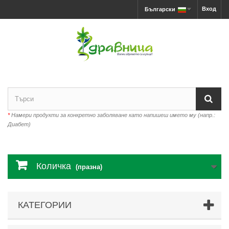
Вход
Български
*
Намери продукти за конкретно заболяване като напишеш името му (напр.:
Диабет)
Количка
(празна)
КАТЕГОРИИ