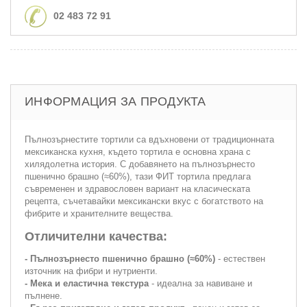
02 483 72 91
ИНФОРМАЦИЯ ЗА ПРОДУКТА
Пълнозърнестите тортили са вдъхновени от традиционната
мексиканска кухня, където тортила е основна храна с
хилядолетна история. С добавянето на пълнозърнесто
пшенично брашно (≈60%), тази ФИТ тортила предлага
съвременен и здравословен вариант на класическата
рецепта, съчетавайки мексикански вкус с богатството на
фибрите и хранителните вещества.
Отличителни качества:
- Пълнозърнесто пшенично брашно (≈60%)
- естествен
източник на фибри и нутриенти.
- Мека и еластична текстура
- идеална за навиване и
пълнене.