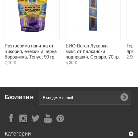
Разтворима напитка от
БИО Веган Луканка -
Горч
цикория, ечемик и черна
микс от балкански
прах,
боровинка, Тонус, 90 гр.
подправки, Сенаро, 70 гр.
2,50 €
2,10 €
5,30 €
Бюлетин
Категории