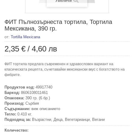
Увеличи
ФИТ Пълнозърнеста тортила, Тортила
Мексикана, 390 гр.
от:
Tortilla Mexicana
2,35 €
/
4,60 лв
ФИТ тортила предлага съвременен и здравословен вариант на
класическата рецепта, съчетавайки мексикански вкус с богатството на
фибрите.
Продуктов код:
49917740
Баркод:
8606108011461
Опаковка:
390 гр. (6 бр.)
Произход:
Сърбия
Съдържание:
виж описанието
Тегло:
0.410 кг.
Подходящ за:
Възрастни, Деца, Вегетарианци, Вегани
Количество: