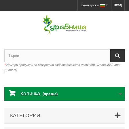
Вход
Български
*
Намери продукти за конкретно заболяване като напишеш името му (напр.:
Диабет)
Количка
(празна)
КАТЕГОРИИ