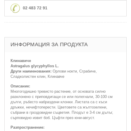
02 483 72 91
ИНФОРМАЦИЯ ЗА ПРОДУКТА
Клинавиче
Astragalus glycyphyllos L.
Други наименования:
Орлови нокти, Сграбиче,
Сладколистен клин, Клинавче
Описание:
Многогодишно тревисто растение, от основата силно
разклонено с приповдигащи се или полегнали, 30-100 см
дълги, ръбесто набраздени клонки. Листата са с къси
дръжки, нечифтоперести. Цветовете са жълтозелени,
събрани в гроздовидни съцветия. Плодът е 3-4 см дълъг,
сърповидно извит боб. Цъфти през юни-август.
Разпространение: