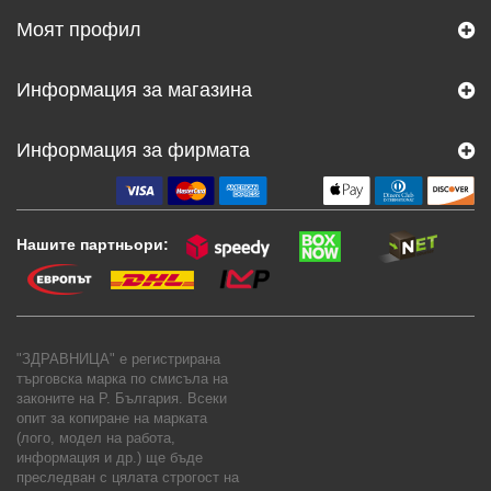
Моят профил
Информация за магазина
Информация за фирмата
Нашите партньори:
"ЗДРАВНИЦА" е регистрирана
търговска марка по смисъла на
законите на Р. България. Всеки
опит за копиране на марката
(лого, модел на работа,
информация и др.) ще бъде
преследван с цялата строгост на