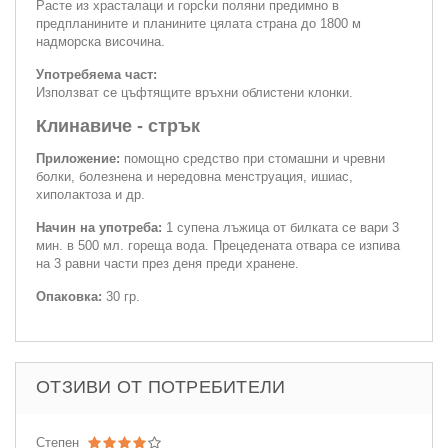
Расте из храсталаци и горсkи поляни предимно в
предпланините и планините цялата страна до 1800 м
надморска височина.
Употребяема част:
Използват се цъфтящите връхни облистени клонки.
Клинавиче - стрък
Приложение:
помощно средство при стомашни и чревни
болки, болезнена и нередовна менструация, ишиас,
хиполактоза и др.
Начин на употреба:
1 супена лъжица от билката се вари 3
мин. в 500 мл. гореща вода. Прецедената отвара се изпива
на 3 равни части през деня преди хранене.
Опаковка:
30 гр.
ОТЗИВИ ОТ ПОТРЕБИТЕЛИ
Степен