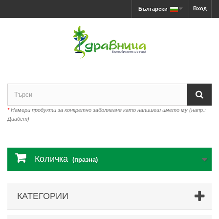
Вход
Български
*
Намери продукти за конкретно заболяване като напишеш името му (напр.:
Диабет)
Количка
(празна)
КАТЕГОРИИ