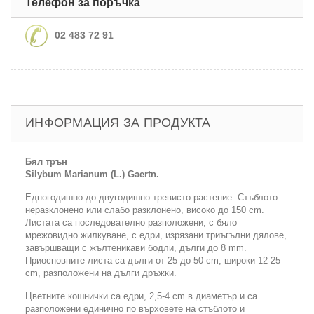
Телефон за поръчка
02 483 72 91
ИНФОРМАЦИЯ ЗА ПРОДУКТА
Бял трън
Silybum Marianum (L.) Gaertn.
Едногодишно до двугодишно тревисто растение. Стъблото
неразклонено или слабо разклонено, високо до 150 cm.
Листата са последователно разположени, с бяло
мрежовидно жилкуване, с едри, изрязани триъгълни дялове,
завършващи с жълтеникави бодли, дълги до 8 mm.
Приосновните листа са дълги от 25 до 50 cm, широки 12-25
cm, разположени на дълги дръжки.
Цветните кошнички са едри, 2,5-4 cm в диаметър и са
разположени единично по върховете на стъблото и