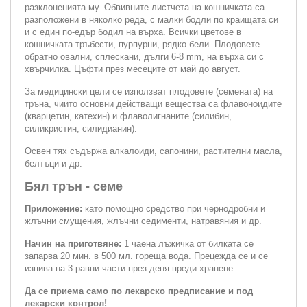
разклоненията му. Обвивните листчета на кошничката са
разположени в няколко реда, с малки бодли по краищата си
и с един по-едър бодил на върха. Всички цветове в
кошничката тръбести, пурпурни, рядко бели. Плодовете
обратно овални, сплескани, дълги 6-8 mm, на върха си с
хвърчилка. Цъфти през месеците от май до август.
За медицински цели се използват плодовете (семената) на
тръна, чиито основни действащи вещества са флавоноидите
(кварцетин, катехин) и флаволигнаните (силибин,
силикристин, силидианин).
Освен тях съдържа алкалоиди, сапонини, растителни масла,
белтъци и др.
Бял трън - семе
Приложение:
като помощно средство при чернодробни и
жлъчни смущения, жлъчни седименти, натравяния и др.
Начин на приготвяне:
1 чаена лъжичка от билката се
запарва 20 мин. в 500 мл. гореща вода. Прецежда се и се
изпива на 3 равни части през деня преди хранене.
Да се приема само по лекарско предписание и под
лекарски контрол!