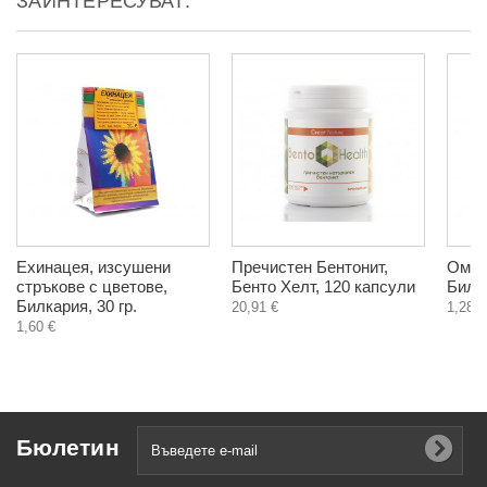
ЗАИНТЕРЕСУВАТ:
Ехинацея, изсушени
Пречистен Бентонит,
Омай
стръкове с цветове,
Бенто Хелт, 120 капсули
Билка
Билкария, 30 гр.
20,91 €
1,28 €
1,60 €
Бюлетин