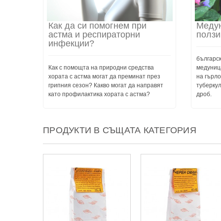
Как да си помогнем при
Медун
астма и респираторни
ползи
инфекции?
българс
Как с помощта на природни средства
медуниц
хората с астма могат да преминат през
на гърло
грипния сезон? Какво могат да направят
туберкул
като профилактика хората с астма?
дроб.
ПРОДУКТИ В СЪЩАТА КАТЕГОРИЯ