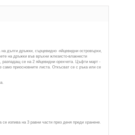
а на дълги дръжки, сърцевидно -яйцевидни островърхи,
овете на дръжки във връхни жлезисто-влакнести
, разпадащ се на 2 яйцевидни орехчета. Цъфти март -
е само приосновните листа. Откъсват се с ръка или се
а.
а се изпива на 3 равни части през деня преди хранене.