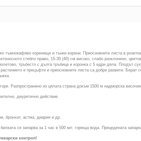
ко тъмнокафяво коренище и тънки корени. Приосновните листа в розетк
етоносното стебло право, 15-30 (40) см високо, слабо разклонено, цвет
олетово, тръбесто с дълга тръбица и коронка с 5 едри дяла. Плодът сух
о растението е прецъфти и приосновните листа са добре развити. Берат с
ръжка.
гори. Разпространено из цялата страна докъм 1500 м надморска височин
ително, диуретично действие.
и, бронхит, астма, диария и др.
билката се запарва за 1 час в 500 мл. гореща вода. Прецедената запарк
лекарски контрол!