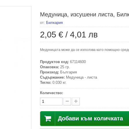
Медуница, изсушени листа, Билк
от:
Билкария
2,05 €
/
4,01 лв
Медуницата може да се използва като помощно средст
Продуктов код:
67114600
Опаковка:
25 гр.
Произход:
България
Съдържание:
Медуница - листа
Тегло:
0.030 кг.
Количество:
Добави към количката