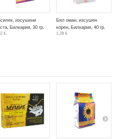
силек, изсушени
Бял оман, изсушен
Блатен т
ста, Билкария, 30 гр.
корен, Билкария, 40 гр.
корен или
92 €
1,28 €
Билкария, 
1,20 €