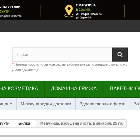
*
Намери продукти за конкретно заболяване като напишеш името му
(напр.: Диабет)
НА КОЗМЕТИКА
ДОМАШНА ГРИЖА
ПАКЕТНИ О
лащане
Международни доставки
Здравословни оферти
За
дукти
Билки
Медуница, изсушени листа, Билкария, 25 гр.