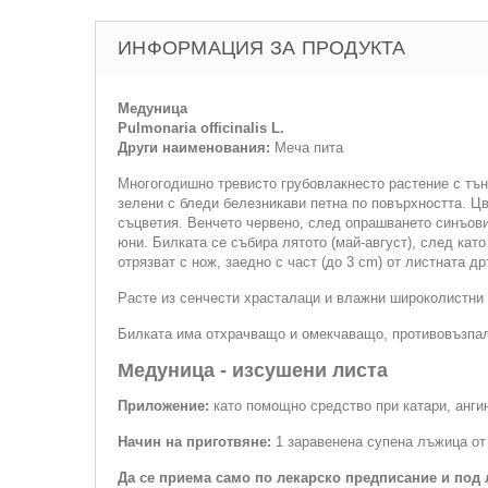
ИНФОРМАЦИЯ ЗА ПРОДУКТА
Медуница
Pulmonaria officinalis L.
Други наименования:
Меча пита
Многогодишно тревисто грубовлакнесто растение с тън
зелени с бледи белезникави петна по повърхността. Цв
съцветия. Венчето червено, след опрашването синъови
юни. Билката се събира лятото (май-август), след кат
отрязват с нож, заедно с част (до 3 cm) от листната д
Расте из сенчести храсталаци и влажни широколистни 
Билката има отхрачващо и омекчаващо, противовъзпал
Медуница - изсушени листа
Приложение:
като помощно средство при катари, ангин
Начин на приготвяне:
1 заравенена супена лъжица от 
Да се приема само по лекарско предписание и под 