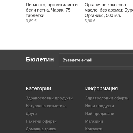
Пигменто, при витилиго и
Органично кокосово
бели петна, Чарак, 75
масло, без аромат, Бур
таблетки
Органикс, 500 мл.
3,89 €
5,90 €
Бюлетин
Категории
Информация
Здравословни продукти
Здравословни оферти
Натурална козметика
Нови продукти
Други
Най-продавани
Пакетни оферти
Магазини
Домашна грижа
Контакти