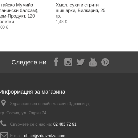
тайско Мумийо
Хмел, сухи и стрити
Бяла метл
ланински балсам),
шишарки, Билкария, 25
Билакрия,
рм-Продукт, 120
гр.
1,70 €
блетки
1,48 €
,00 €
Следете ни
Информация за магазина
Здравословен онлайн магазин Здравница,
гр. София, ул. Одрин 74
Свържете се с нас на:
02 483 72 91
E-mail:
office@zdravnitza.com