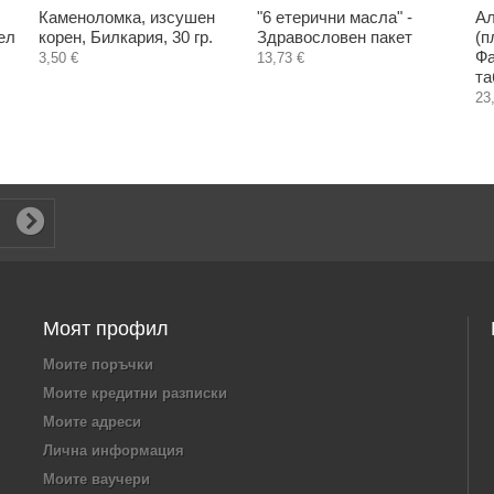
Каменоломка, изсушен
"6 етерични масла" -
Ал
ел
корен, Билкария, 30 гр.
Здравословен пакет
(п
Фа
3,50 €
13,73 €
та
23
Моят профил
Моите поръчки
Моите кредитни разписки
Моите адреси
Лична информация
Моите ваучери