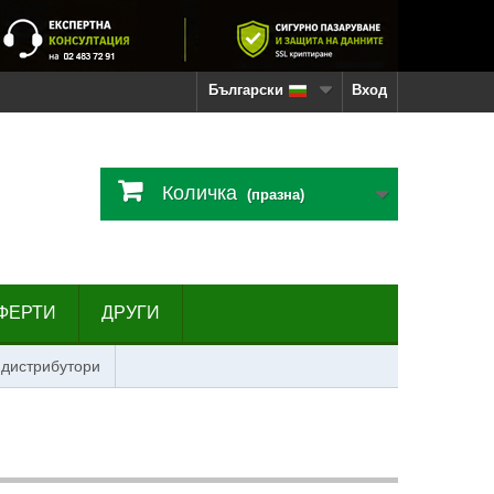
Български
Вход
Количка
(празна)
ФЕРТИ
ДРУГИ
 дистрибутори