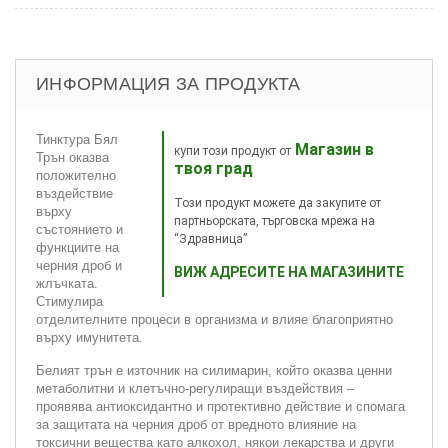
ИНФОРМАЦИЯ ЗА ПРОДУКТА
Тинктура Бял
Магазин в
купи този продукт от
Трън оказва
твоя град
положително
въздействие
Този продукт можете да закупите от
върху
партньорската, търговска мрежа на
състоянието и
“Здравница”
функциите на
черния дроб и
ВИЖ АДРЕСИТЕ НА МАГАЗИНИТЕ
жлъчката.
Стимулира
отделителните процеси в организма и влияе благоприятно
върху имунитета.
Белият трън е източник на силимарин, който оказва ценни
метаболитни и клетъчно-регулиращи въздействия –
проявява антиоксидантно и протективно действие и спомага
за защитата на черния дроб от вредното влияние на
токсични вещества като алкохол, някои лекарства и други