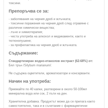
токсини.
Препоръчва се за:
- заболявания на черния дроб и жлъчката;
- токсични поражения на черния дроб след отравяне с
различни химически вещества;
- лъче и химиотерапия;
- честа употреба на алкохол и медикаменти, както и
тютюнопушене;
- за профилактика на черния дроб и жлъчката.
Съдържание:
Стандартизиран водно-етанолов екстракт (62-68%) от:
Бял трън /Silybum marianum/.
Не съдържа оцветители, ароматизатори и консерванти.
Начин на употреба:
Приемайте по 40 капки, разтворени в около 50-100мл
минерална вода или сок, 2 пъти на ден.
Хранителна добавка. Продуктът може да се прилага както
самостоятелно, така и в съчетание с фармацевтични