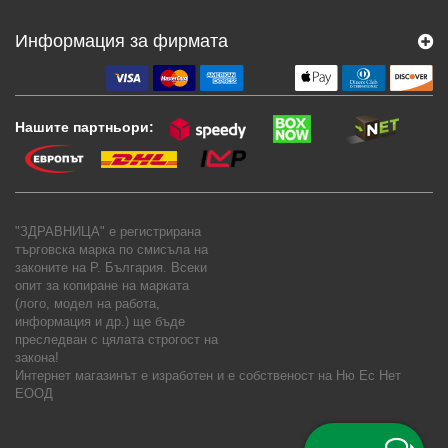
Информация за фирмата
Нашите партньори:
"ЗДРАВНИЦА" е регистрирана
търговска марка по смисъла на
законите на Р. България. Всеки
опит за копиране на марката
(лого, модел на работа,
информация и др.) ще бъде
преследван с цялата строгост на
закона!
Интернет магазинът е изработен и е собственост на
Ню Ес Нет
ЕООД