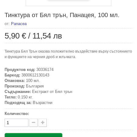
Тинктура от Бял трън, Панацея, 100 мл.
от:
Panacea
5,90 €
/
11,54 лв
Тинктура Бял Трън оказва положително въздействие върху състоянието
и функциите на черния дроб и жлъчката.
Продуктов код:
30336174
Баркод:
3800612130143
Опаковка:
100 мл.
Произход:
България
Съдържание:
Екстракт от Бял трън
Тегло:
0.150 кг.
Подходящ за:
Възрастни
Количество: