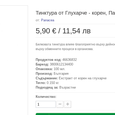
Тинктура от Глухарче - корен, П
от:
Panacea
5,90 €
/
11,54 лв
Билковата тинктура влияе благоприятно върху дейно
върху обменните процеси в организма.
Продуктов код:
46636832
Баркод:
3800612134400
Опаковка:
100 мл.
Произход:
България
Съдържание:
Екстракт от корен на глухарче
Тегло:
0.150 кг.
Подходящ за:
Възрастни
Количество: