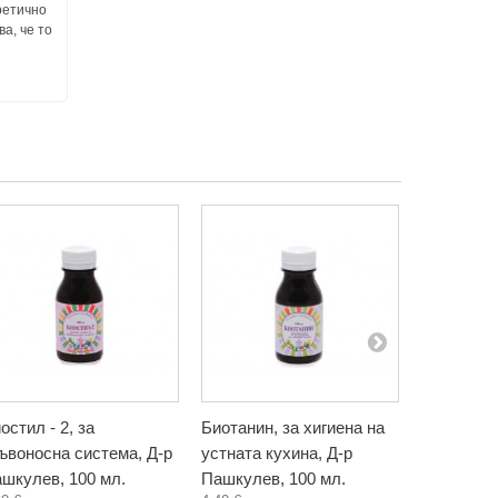
ретично
ва, че то
остил - 2, за
Биотанин, за хигиена на
Бъзак, ти
ъвоносна система, Д-р
устната кухина, Д-р
Биохерба,
5,80 €
шкулев, 100 мл.
Пашкулев, 100 мл.