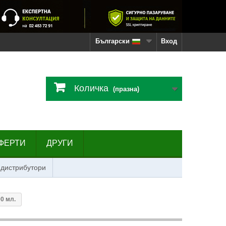
Български
Вход
Количка
(празна)
ФЕРТИ
ДРУГИ
 дистрибутори
00 мл.