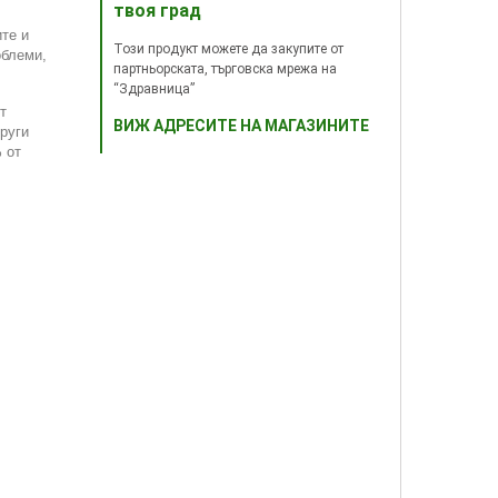
твоя град
те и
Този продукт можете да закупите от
облеми,
партньорската, търговска мрежа на
“Здравница”
т
ВИЖ АДРЕСИТЕ НА МАГАЗИНИТЕ
руги
 от