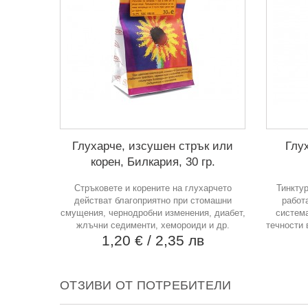
Глухарче, изсушен стрък или
Глух
корен, Билкария, 30 гр.
Стръковете и корените на глухарчето
Тинктур
действат благоприятно при стомашни
работ
смущения, чернодробни изменения, диабет,
система
жлъчни седименти, хемороиди и др.
течности 
1,20 €
/ 2,35 лв
ОТЗИВИ ОТ ПОТРЕБИТЕЛИ