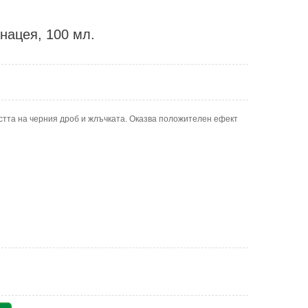
анацея, 100 мл.
стта на черния дроб и жлъчката. Оказва положителен ефект