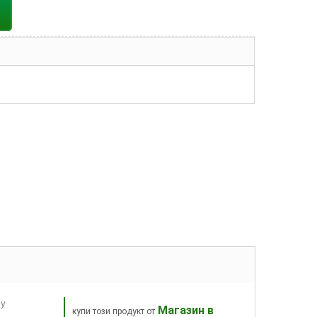
ху
Магазин в
купи този продукт от