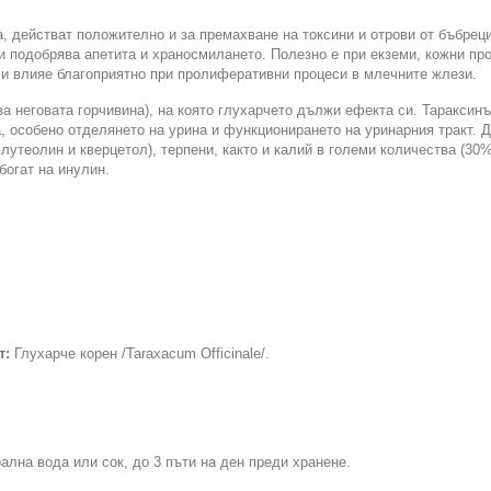
, действат положително и за премахване на токсини и отрови от бъбреци
и подобрява апетита и храносмилането. Полезно е при екземи, кожни пр
а и влияе благоприятно при пролиферативни процеси в млечните жлези.
ва неговата горчивина), на която глухарчето дължи ефекта си. Тараксинъ
, особено отделянето на урина и функционирането на уринарния тракт. Д
лутеолин и кверцетол), терпени, както и калий в големи количества (30%
богат на инулин.
т:
Глухарче корен /Taraxacum Officinale/.
ална вода или сок, до 3 пъти на ден преди хранене.