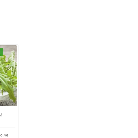
О
и
о, че