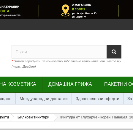
*
Намери продукти за конкретно заболяване като напишеш името му
(напр.: Диабет)
НА КОЗМЕТИКА
ДОМАШНА ГРИЖА
ПАКЕТНИ О
лащане
Международни доставки
Здравословни оферти
За
дукти
Билкови тинктури
Тинктура от Глухарче - корен, Панацея, 1