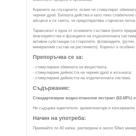
Корените на глухарчето, освен че стимулират обмяната
черния дроб. Билката действа и като леко слабително 
абсцеси и се смята, че предотвратява старчески петн
Тараксинът е една от основните съставки (която прида
благоприятства и функциите на отделителната система
активни субстанции са стеролите, флавоидите, (рутин, 
минералния състав на растението). Коренът е особено 
Препоръчва се за:
- стимулиране обмената на веществата;
- стимулиране дейността на черния дроб и жлъчката;
- стимулиране дейността на отделителната система.
Съдържание:
Стандартизиран водно-етанолов екстракт (62-68%) о
Не съдържа оцветители, ароматизатори и консерванти.
Начин на употреба:
Приемайте по 40 капки, разтворени в около 50мл минер