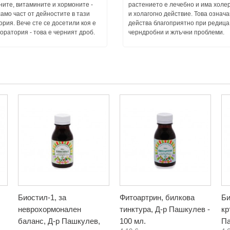
ите, витамините и хормоните -
растението е лечебно и има холе
само част от дейностите в тази
и холагогно действие. Това означа
рия. Вече сте се досетили коя е
действа благоприятно при редица
оратория - това е черният дроб.
черндробни и жлъчни проблеми.
Биостил-1, за
Фитоартрин, билкова
Би
неврохормонален
тинктура, Д-р Пашкулев -
кр
баланс, Д-р Пашкулев,
100 мл.
Па