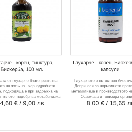
арче - корен, тинктура,
Глухарче - корен, Биохер
Биохерба, 100 мл.
капсули
ата от глухарче благоприятства
Глухарчето е естествен биости
ата на жлъчно - чернодробната
Допринася за нормалното проти
, подходяща е при задръжка на
метаболизма и производството на
в тялото, подобрява метаболизма.
Освежава и тонизира органи
4,60 €
/ 9,00 лв
8,00 €
/ 15,65 л