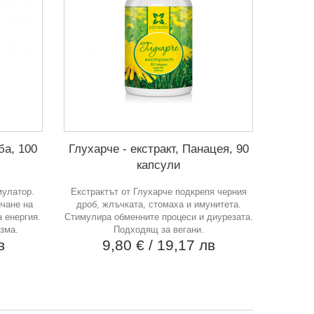
ба, 100
Глухарче - екстракт, Панацея, 90
капсули
мулатор.
Екстрактът от Глухарче подкрепя черния
чане на
дроб, жлъчката, стомаха и имунитета.
 енергия.
Стимулира обменните процеси и диурезата.
зма.
Подходящ за вегани.
в
9,80 €
/ 19,17 лв