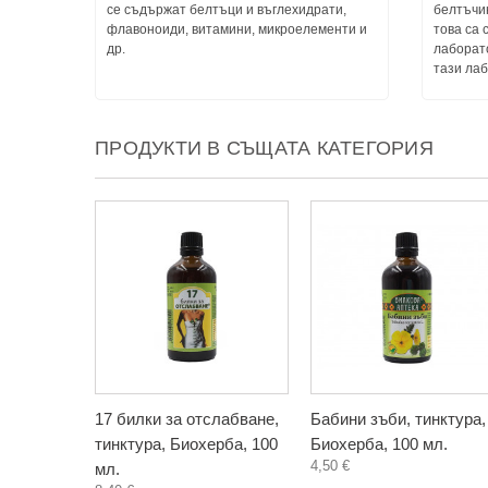
се съдържат белтъци и въглехидрати,
белтъчин
флавоноиди, витамини, микроелементи и
това са 
др.
лаборато
тази лаб
ПРОДУКТИ В СЪЩАТА КАТЕГОРИЯ
17 билки за отслабване,
Бабини зъби, тинктура,
тинктура, Биохерба, 100
Биохерба, 100 мл.
4,50 €
мл.