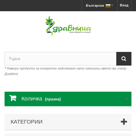
Вход
Български
*
Намери продукти за конкретно заболяване като напишеш името му (напр.:
Диабет)
Количка
(празна)
КАТЕГОРИИ