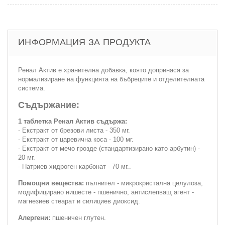
ИНФОРМАЦИЯ ЗА ПРОДУКТА
Ренал Актив е хранителна добавка, която допринася за
нормализиране на функцията на бъбреците и отделителната
система.
Съдържание:
1 таблетка Ренал Актив съдържа:
- Екстракт от брезови листа - 350 мг.
- Екстракт от царевична коса - 100 мг.
- Екстракт от мечо грозде (стандартизирано като арбутин) -
20 мг.
- Натриев хидроген карбонат - 70 мг..
Помощни вещества:
пълнител - микрокристална целулоза,
модифицирано нишесте - пшенично, антислепващ агент -
магнезиев стеарат и силициев диоксид.
Алергени:
пшеничен глутен.