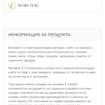
02 483 72 91
ИНФОРМАЦИЯ ЗА ПРОДУКТА
Витамин Е е мастноразтворим витамин, който се намира в
много храни, включително растителни масла, зърнени
храни, месо, птици, яйца, плодове, зеленчуци и масло от
пшеничен зародиш.
Витамин Е се използва успешно като защитен антиоксидант,
който се бори с окисляването, породено от по-високото ниво
на холестерол в организма.
Токотриеноловите изомери на витамин Е влияят
положително на здравето на сърдечно-съдовата система,
поради способността им да намаляват активността на
ензима, който контролира производството и синтеза на
холестерола. По този начин се забавя прогресирането на