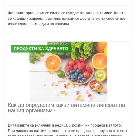
Женският организъм се силно се нуждае от някои витамини. Когато
се храним и живеем правилно, грижим се достатъчно за себе си ще
изглеждаме по-млади и по-красиви.
ПРОДУКТИ ЗА ЗДРАВЕТО
Как да определим какви витамини липсват на
нашия организъм?
Витамините са включени в редица биохимични процеси в тялото.
При липсва на витамини много от тези процеси се нарушават, което