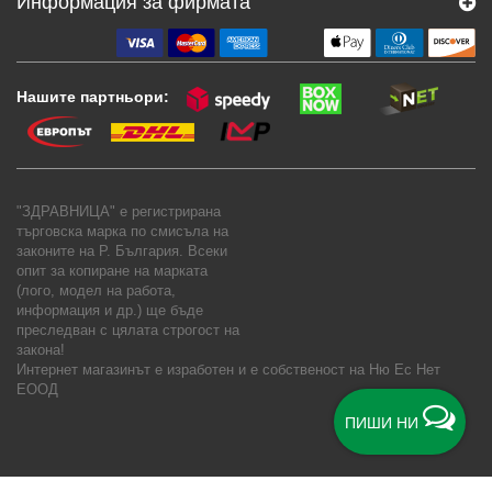
Информация за фирмата
Нашите партньори:
"ЗДРАВНИЦА" е регистрирана
търговска марка по смисъла на
законите на Р. България. Всеки
опит за копиране на марката
(лого, модел на работа,
информация и др.) ще бъде
преследван с цялата строгост на
закона!
Интернет магазинът е изработен и е собственост на
Ню Ес Нет
ЕООД
ПИШИ НИ