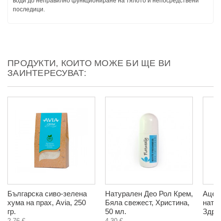
води до неправилно функциониране на тялото и непосредствени
последици.
ПРОДУКТИ, КОИТО МОЖЕ БИ ЩЕ ВИ
ЗАИНТЕРЕСУВАТ:
Българска сиво-зелена
Натурален Део Рол Крем,
Ацер
хума на прах, Avia, 250
Бяла свежест, Христина,
нату
гр.
50 мл.
Здрав
2,76 €
4,30 €