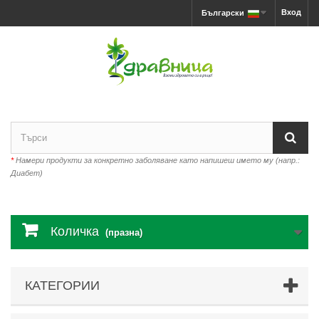
Вход
Български
*
Намери продукти за конкретно заболяване като напишеш името му (напр.:
Диабет)
Количка
(празна)
КАТЕГОРИИ