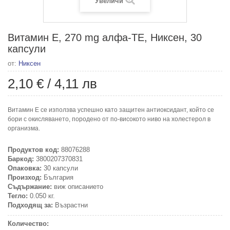
Увеличи
Витамин Е, 270 mg алфа-ТЕ, Никсен, 30
капсули
от:
Никсен
2,10 €
/
4,11 лв
Витамин Е се използва успешно като защитен антиоксидант, който се
бори с окисляването, породено от по-високото ниво на холестерол в
организма.
Продуктов код:
88076288
Баркод:
3800207370831
Опаковка:
30 капсули
Произход:
България
Съдържание:
виж описанието
Тегло:
0.050 кг.
Подходящ за:
Възрастни
Количество: