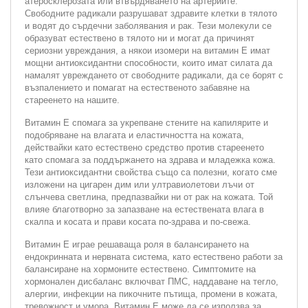
атеросклерозата или втвърдяването на артериите.
Свободните радикали разрушават здравите клетки в тялото
и водят до сърдечни заболявания и рак. Тези молекули се
образуват естествено в тялото ни и могат да причинят
сериозни увреждания, а някои изомери на витамин Е имат
мощни антиоксидантни способности, които имат силата да
намалят увреждането от свободните радикали, да се борят с
възпалението и помагат на естественото забавяне на
стареенето на нашите.
Витамин Е спомага за укрепване стените на капилярите и
подобряване на влагата и еластичността на кожата,
действайки като естествено средство против стареенето
като спомага за поддържането на здрава и младежка кожа.
Тези антиоксидантни свойства също са полезни, когато сме
изложени на цигарен дим или ултравиолетови лъчи от
слънчева светлина, предпазвайки ни от рак на кожата. Той
влияе благотворно за запазване на естествената влага в
скалпа и косата и прави косата по-здрава и по-свежа.
Витамин Е играе решаваща роля в балансирането на
ендокринната и нервната система, като естествено работи за
балансиране на хормоните естествено. Симптомите на
хормонален дисбаланс включват ПМС, наддаване на тегло,
алергии, инфекции на пикочните пътища, промени в кожата,
тревожност и умора. Витамин Е може да се използва за