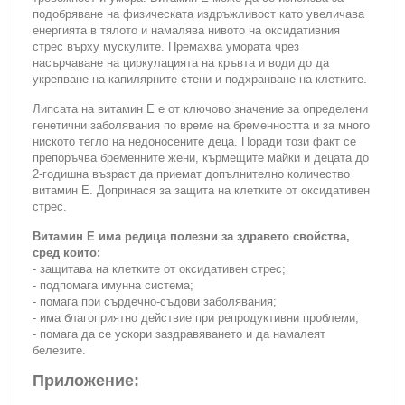
подобряване на физическата издръжливост като увеличава
енергията в тялото и намалява нивото на оксидативния
стрес върху мускулите. Премахва умората чрез
насърчаване на циркулацията на кръвта и води до да
укрепване на капилярните стени и подхранване на клетките.
Липсата на витамин Е е от ключово значение за определени
генетични заболявания по време на бременността и за много
ниското тегло на недоносените деца. Поради този факт се
препоръчва бременните жени, кърмещите майки и децата до
2-годишна възраст да приемат допълнително количество
витамин Е. Допринася за защита на клетките от оксидативен
стрес.
Витамин Е има редица полезни за здравето свойства,
сред които:
- защитава на клетките от оксидативен стрес;
- подпомага имунна система;
- помага при сърдечно-съдови заболявания;
- има благоприятно действие при репродуктивни проблеми;
- помага да се ускори заздравяването и да намалеят
белезите.
Приложение: