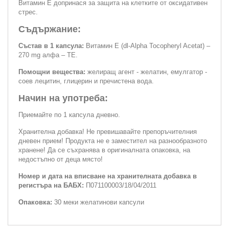
Витамин Е допринася за защита на клетките от оксидативен
стрес.
Съдържание:
Състав в 1 капсула:
Витамин Е (dl-Alpha Tocopheryl Acetat) –
270 mg алфа – ТЕ.
Помощни вещества:
желиращ агент - желатин, емулгатор -
соев лецитин, глицерин и пречистена вода.
Начин на употреба:
Приемайте по 1 капсула дневно.
Хранителна добавка! Не превишавайте препоръчителния
дневен прием! Продукта не е заместител на разнообразното
хранене! Да се съхранява в оригиналната опаковка, на
недостъпно от деца място!
Номер и дата на вписване на хранителната добавка в
регистъра на БАБХ:
П071100003/18/04/2011
Опаковка:
30 меки желатинови капсули