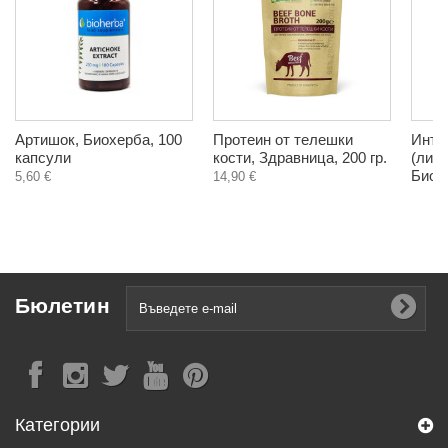
Артишок, Биохерба, 100
Протеин от телешки
Инте
капсули
кости, Здравница, 200 гр.
(лифт
Биокл
5,60 €
14,90 €
Бюлетин
Категории