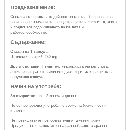
Предназначение:
Спомага за нормалната дейност на мозъка. Допринася за
повишаване вниманието, концентрацията и енергията, както
и подпомага подобряването на паметта и
работоспособността.
Съдържание:
Състав на 1 капсула:
Цитиколин натрий: 250 mg
Други съставки:
Пълнител: микрокристална целулоза,
антислепващ агент: силициев диоксид и талк, растителна
целулозна капсула.
Начин на употреба:
За възрастни:
по 1-2 капсули дневно.
Не се препоръчва употреба по време на бременност и
кърмене.
Не превишавайте препоръчителният дневен прием!
Продуктът не е заместител на разнообразното хранене!