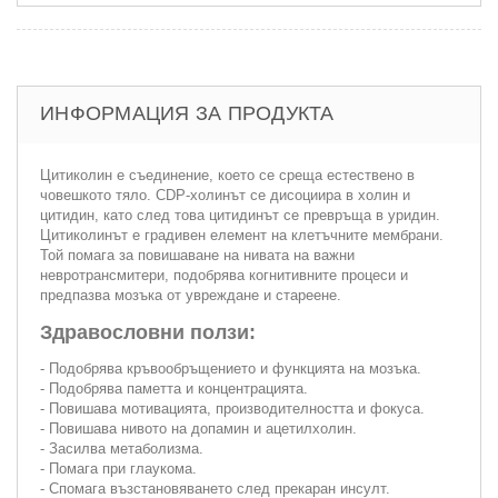
ИНФОРМАЦИЯ ЗА ПРОДУКТА
Цитиколин е съединение, което се среща естествено в
човешкото тяло. CDP-холинът се дисоциира в холин и
цитидин, като след това цитидинът се превръща в уридин.
Цитиколинът е градивен елемент на клетъчните мембрани.
Той помага за повишаване на нивата на важни
невротрансмитери, подобрява когнитивните процеси и
предпазва мозъка от увреждане и стареене.
Здравословни ползи:
- Подобрява кръвообръщението и функцията на мозъка.
- Подобрява паметта и концентрацията.
- Повишава мотивацията, производителността и фокуса.
- Повишава нивото на допамин и ацетилхолин.
- Засилва метаболизма.
- Помага при глаукома.
- Спомага възстановяването след прекаран инсулт.