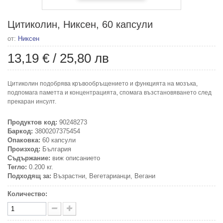
Цитиколин, Никсен, 60 капсули
от:
Никсен
13,19 €
/
25,80 лв
Цитиколин подобрява кръвообръщението и функцията на мозъка,
подпомага паметта и концентрацията, спомага възстановяването след
прекаран инсулт.
Продуктов код:
90248273
Баркод:
3800207375454
Опаковка:
60 капсули
Произход:
България
Съдържание:
виж описанието
Тегло:
0.200 кг.
Подходящ за:
Възрастни, Вегетарианци, Вегани
Количество: