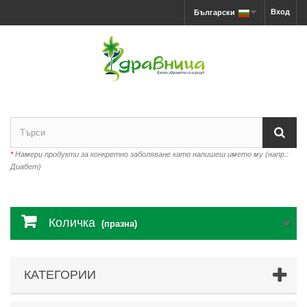
Вход
Български
*
Намери продукти за конкретно заболяване като напишеш името му (напр.:
Диабет)
Количка
(празна)
КАТЕГОРИИ