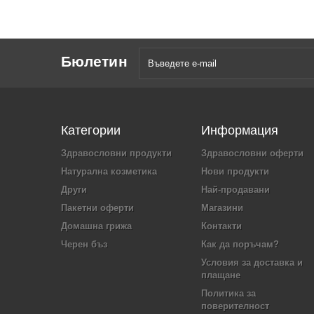
Бюлетин
Категории
Информация
Здравословни продукти
Здравословни оферти
Натурална козметика
Нови продукти
Други
Най-продавани
Пакетни оферти
Магазини
Домашна грижа
Контакти
Черен бъз
Как да поръчам?
Условия за доставка и
плащане
Политика за
поверителност