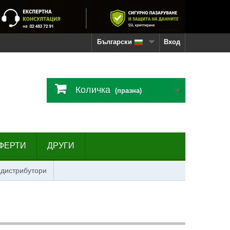
Български
Вход
Количка
(празна)
ФЕРТИ
ДРУГИ
 дистрибутори