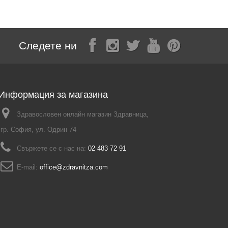
Следете ни
Информация за магазина
Здравословен онлайн магазин Здравница,
гр. София, ул. Одрин 74
Свържете се с нас на:
02 483 72 91
E-mail:
office@zdravnitza.com