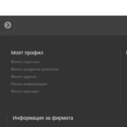
Моят профил
Моите поръчки
Моите кредитни разписки
Моите адреси
Лична информация
Моите ваучери
Информация за фирмата