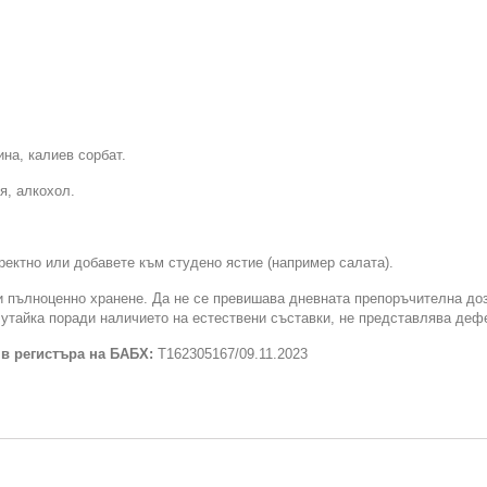
на, калиев сорбат.
я, алкохол.
ектно или добавете към студено ястие (например салата).
и пълноценно хранене. Да не се превишава дневната препоръчителна доза
 утайка поради наличието на естествени съставки, не представлява дефе
 в регистъра на БАБХ:
T162305167/09.11.2023