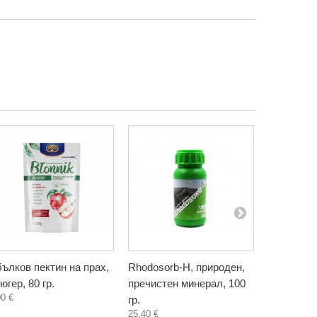
ълков пектин на прах,
Rhodosorb-H, природен,
Сироп от 
югер, 80 гр.
пречистен минерал, 100
хранителн
00 €
гр.
Фентъзи Л
25,40 €
3,30 €