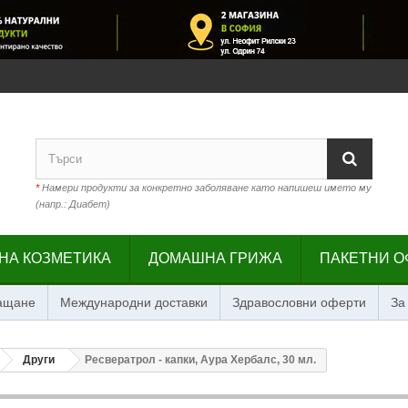
*
Намери продукти за конкретно заболяване като напишеш името му
(напр.: Диабет)
НА КОЗМЕТИКА
ДОМАШНА ГРИЖА
ПАКЕТНИ О
лащане
Международни доставки
Здравословни оферти
За
Други
Ресвератрол - капки, Аура Хербалс, 30 мл.