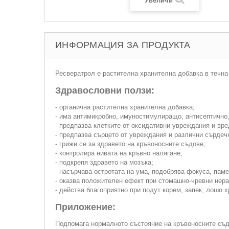
Увеличи
ИНФОРМАЦИЯ ЗА ПРОДУКТА
Ресвератрол е растителна хранителна добавка в течн
Здравословни ползи:
- органична растителна хранителна добавка;
- има антимикробно, имуностимулиращо, антисептично
- предпазва клетките от оксидативни увреждания и вр
- предпазва сърцето от увреждания и различни сърдеч
- грижи се за здравето на кръвоносните съдове;
- контролира нивата на кръвно налягане;
- подкрепя здравето на мозъка;
- насърчава остротата на ума, подобрява фокуса, паме
- оказва положителен ефект при стомашно-чревни нер
- действа благоприятно при подут корем, запек, лошо 
Приложение:
Подпомага нормалното състояние на кръвоносните съд