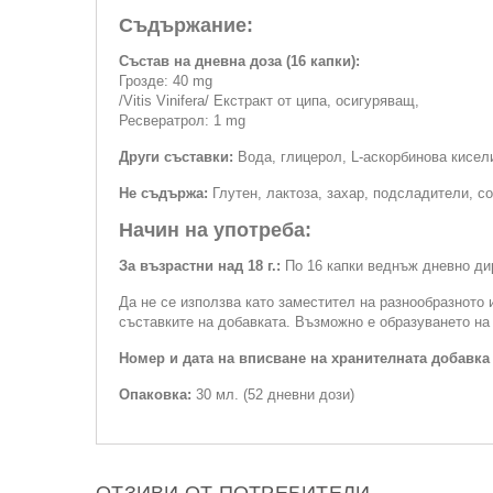
Съдържание:
Състав на дневна доза (16 капки):
Грозде: 40 mg
/Vitis Vinifera/ Екстракт от ципа, осигуряващ,
Ресвератрол: 1 mg
Други съставки:
Вода, глицерол, L-аскорбинова кисели
Не съдържа:
Глутен, лактоза, захар, подсладители, со
Начин на употреба:
За възрастни над 18 г.:
По 16 капки веднъж дневно дир
Да не се използва като заместител на разнообразното 
съставките на добавката. Възможно е образуването на
Номер и дата на вписване на хранителната добавка
Опаковка:
30 мл. (52 дневни дози)