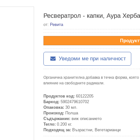
Ресвератрол - капки, Аура Херба
от:
Ревита
Продукт
Уведоми ме при наличност
Органична хранителна добавка в течна форма, която
влияние на свободните радикали.
Продуктов код:
60122205
Баркод:
5902479610702
Опаковка:
30 мл.
Произход:
Полша
Съдържание:
виж описанието
Тегло:
0.200 кг.
Подходящ за:
Възрастни, Вегетарианци