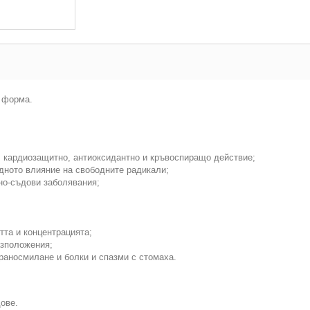
а форма.
, кардиозащитно, антиоксидантно и кръвоспиращо действие;
едното влияние на свободните радикали;
но-съдови заболявания;
тта и концентрацията;
азположения;
храносмилане и болки и спазми с стомаха.
ове.