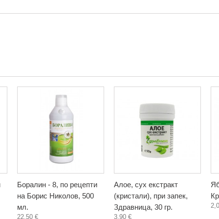
и
Боралин - 8, по рецепти
Алое, сух екстракт
Яб
на Борис Николов, 500
(кристали), при запек,
Кр
2,
мл.
Здравница, 30 гр.
22,50 €
3,90 €