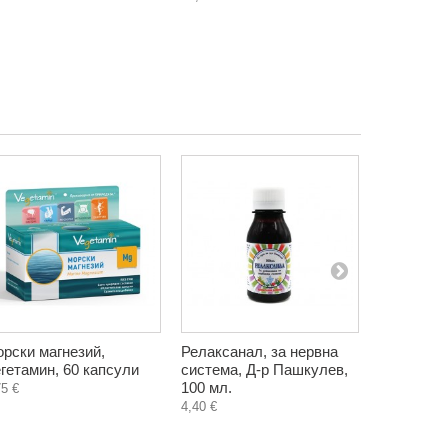
рски магнезий,
Релаксанал, за нервна
Билков ча
гетамин, 60 капсули
система, Д-р Пашкулев,
Монарда, 
100 мл.
пакетчета
75 €
4,40 €
1,90 €