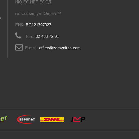
НЮ ЕС НЕТ ЕООД
гр. София, ул. Одрин 74
а
ЕИК:
BG121797027
Тел.:
02 483 72 91
E-mail:
office@zdravnitza.com