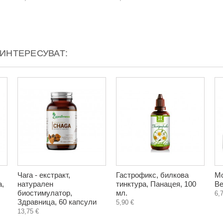
АИНТЕРЕСУВАТ:
Чага - екстракт,
Гастрофикс, билкова
Мо
а,
натурален
тинктура, Панацея, 100
Ве
биостимулатор,
мл.
6,
Здравница, 60 капсули
5,90 €
13,75 €