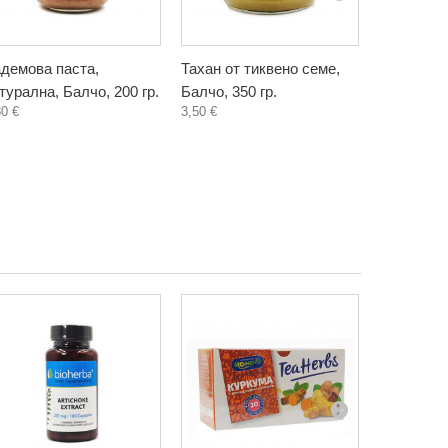
демова паста,
Тахан от тиквено семе,
Слънчогл
турална, Балчо, 200 гр.
Балчо, 350 гр.
Балчо, 350
80 €
3,50 €
2,35 €