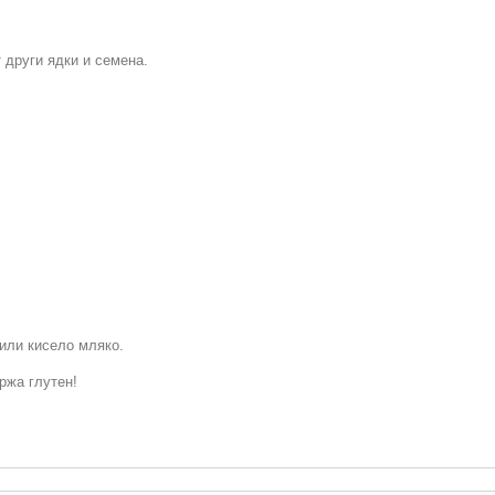
 други ядки и семена.
или кисело мляко.
ржа глутен!