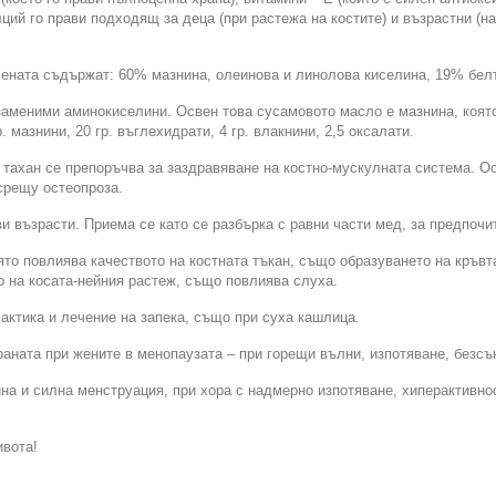
ий го прави подходящ за деца (при растежа на костите) и възрастни (н
мената съдържат: 60% мазнина, олеинова и линолова киселина, 19% бел
аменими аминокиселини. Освен това сусамовото масло е мазнина, която 
. мазнини, 20 гр. въглехидрати, 4 гр. влакнини, 2,5 оксалати.
тахан се препоръчва за заздравяване на костно-мускулната система. Ос
 срещу остеопроза.
ви възрасти. Приема се като се разбърка с равни части мед, за предпочи
то повлиява качеството на костната тъкан, също образуването на кръвта
о на косата-нейния растеж, също повлиява слуха.
ктика и лечение на запека, също при суха кашлица.
ната при жените в менопаузата – при горещи вълни, изпотяване, безсън
а и силна менструация, при хора с надмерно изпотяване, хиперактивно
вота!