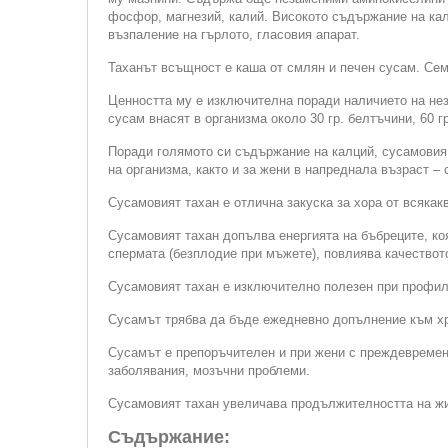
фосфор, магнезий, калий. Високото съдържание на калц
възпаление на гърлото, гласовия апарат.
Таханът всъщност е каша от смлян и печен сусам. Се
Ценността му е изключителна поради наличието на нез
сусам внасят в организма около 30 гр. белтъчини, 60 гр
Поради голямото си съдържание на калций, сусамовия 
на организма, както и за жени в напреднала възраст –
Сусамовият тахан е отлична закуска за хора от всякак
Сусамовият тахан допълва енергията на бъбреците, коя
спермата (безплодие при мъжете), повлиява качествот
Сусамовият тахан е изключително полезен при профила
Сусамът трябва да бъде ежедневно допълнение към хра
Сусамът е препоръчителен и при жени с преждевременн
заболявания, мозъчни проблеми.
Сусамовият тахан увеличава продължителността на жи
Съдържание: