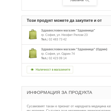
Увеличи
Този продукт можете да закупите и от
Здравословен магазин "Здравница"
гр. София, ул. Неофит Рилски 23
Тел.:
02 483 73 42
Здравословен магазин "Здравница" (Одрин)
гр. София, ул. Одрин 74
Тел.:
02 423 09 14
Наличност в магазините
ИНФОРМАЦИЯ ЗА ПРОДУКТА
Сусамовият тахан е признат от народната медицина кат
му мазнини. Съдържа още незаменими аминокиселини (ко