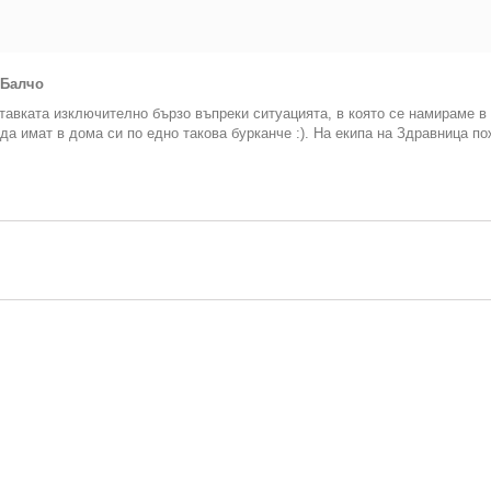
 Балчо
тавката изключително бързо въпреки ситуацията, в която се намираме в
да имат в дома си по едно такова бурканче :). На екипа на Здравница п