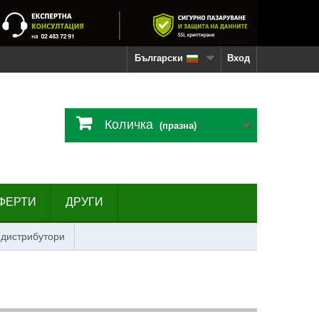
Български
Вход
Количка
(празна)
ФЕРТИ
ДРУГИ
 дистрибутори