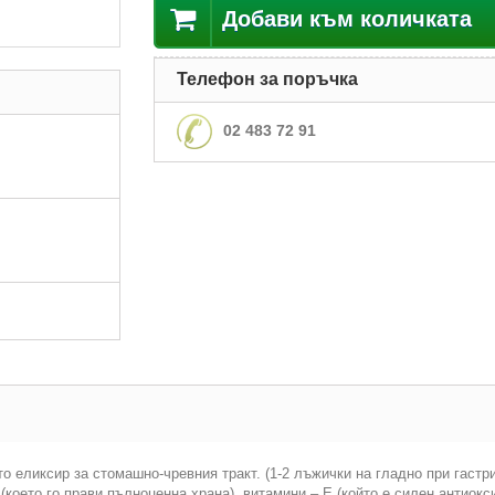
Добави към количката
Телефон за поръчка
02 483 72 91
о еликсир за стомашно-чревния тракт. (1-2 лъжички на гладно при гастри
ето го прави пълноценна храна), витамини – Е (който е силен антиокси