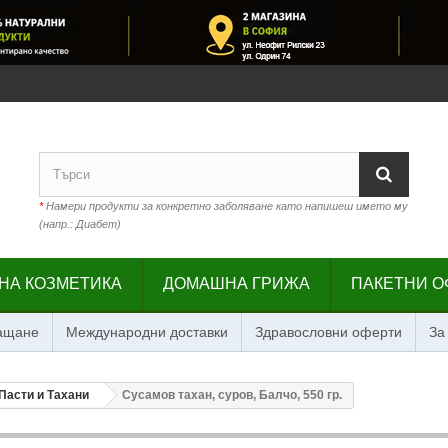
*
Намери продукти за конкретно заболяване като напишеш името му
(напр.: Диабет)
НА КОЗМЕТИКА
ДОМАШНА ГРИЖА
ПАКЕТНИ О
лащане
Международни доставки
Здравословни оферти
За
Пасти и Тахани
Сусамов тахан, суров, Балчо, 550 гр.