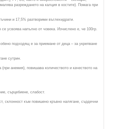
амалява разреждането на калция в костите). Помага при
тъчини и 17,5% разтворими въглехидрати.
се усвоява напълно от човека. Изчислено е, че 100гр.
обено подходящ е за приемане от деца – за укрепване
тане сутрин.
 (при анемия), повишава количеството и качеството на
ие, сърцебиене, слабост.
ст, склонност към повишено кръвно налягане, сърдечни