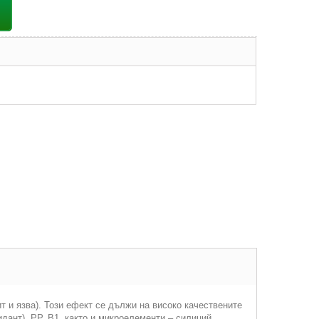
т и язва). Този ефект се дължи на високо качествените
дант), РР, В1, както и микроелементи – силиций,