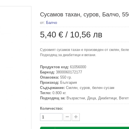
Сусамов тахан, суров, Балчо, 55
от:
Балчо
5,40 €
/
10,56 лв
Суровият сусамов тахан е произведен от смлян, беле
Подходящ за диабетици и вегани.
Продуктов код:
61056000
Баркод:
3800060172177
Опаковка:
550 гр.
Произход:
България
Съдържание:
Смлян, суров, белен сусам
Тегло:
0.800 кг.
Подходящ за:
Възрастни, Деца, Диабетици, Вегет
Количество: