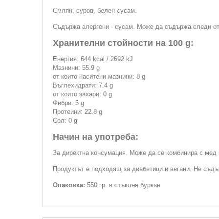
Смлян, суров, белен сусам.
Съдържа алергени - сусам. Може да съдържа следи от
Хранителни стойности на 100 g:
Енергия: 644 kcal / 2692 kJ
Мазнини: 55.9 g
от които наситени мазнини: 8 g
Въглехидрати: 7.4 g
от които захари: 0 g
Фибри: 5 g
Протеини: 22.8 g
Сол: 0 g
Начин на употреба:
За директна консумация. Може да се комбинира с мед 
Продуктът е подходящ за диабетици и вегани. Не съдъ
Опаковка:
550 гр. в стъклен буркан