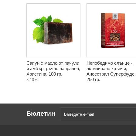
Сапун с масло от пачули
Непобедимо слънце -
и амбър, ръчно направен,
активирано крънчи,
Христина, 100 гр.
Ансестрал Суперфудс,
250 гр.
3,10 €
Бюлетин