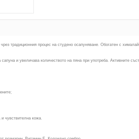
н чрез традиционния процес на студено осапуняване. Обогатен с хималай
сапуна и увеличава количеството на пяна при употреба. Активните съст
ените;
 и чувствителна кожа.
от розмарин, Витамин Е, Колоидно сребро.