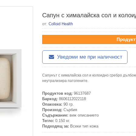
Сапун с хималайска сол и колоид
от:
Colloid Health
Продукт
Уведоми ме при наличност
Сапунът с хималайска сол и колоидно сребро дълбок
неутрализира патогените.
Продуктов код:
96137687
Баркод:
8606112022118
Опаковка:
90 гр.
Произход:
Сърбия
Съдържание:
виж описанието
Тегло:
0.150 кг.
Подходящ за:
Всеки тип кожа