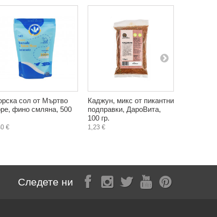
рска сол от Мъртво
Каджун, микс от пикантни
Органиче
ре, фино смляна, 500
подправки, ДароВита,
сок, Биот
100 гр.
19,70 €
40 €
1,23 €
Следете ни