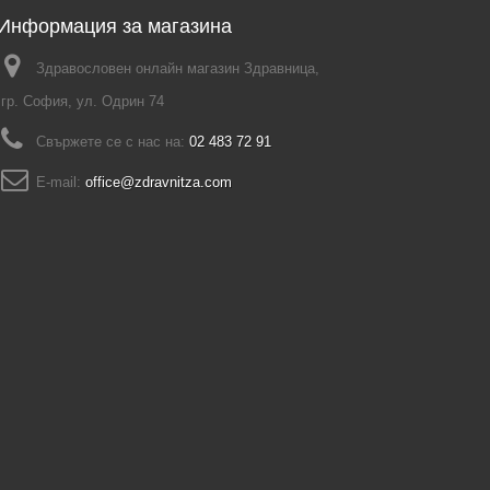
Информация за магазина
Здравословен онлайн магазин Здравница,
гр. София, ул. Одрин 74
Свържете се с нас на:
02 483 72 91
E-mail:
office@zdravnitza.com