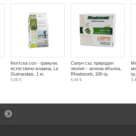
Келтска сол - гранули,
Сапун със природен
Мо
естествено влажна, Le
зеолит - зелена ябълка,
мо
Guérandais, 1 кг.
Rhodosorb, 100 гр.
гр.
5,00 €
6,44 €
3,