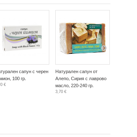
турален сапун с черен
Натурален сапун от
Сапун с м
мион, 100 гр.
Алепо, Сирия с лаврово
ръчно нап
70 €
масло, 220-240 гр.
Христина,
3,70 €
3,10 €