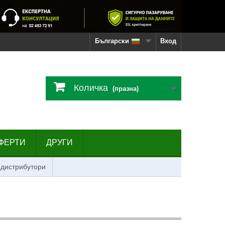
Български
Вход
Количка
(празна)
ФЕРТИ
ДРУГИ
 дистрибутори