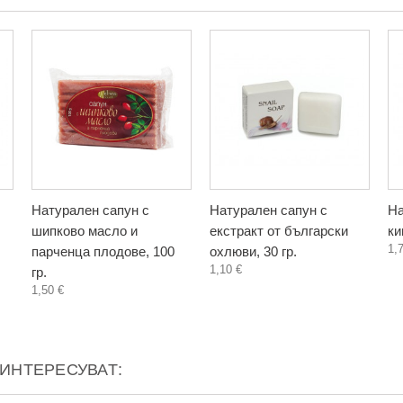
Натурален сапун с
Натурален сапун с
На
шипково масло и
екстракт от български
ки
1,
парченца плодове, 100
охлюви, 30 гр.
1,10 €
гр.
1,50 €
АИНТЕРЕСУВАТ: