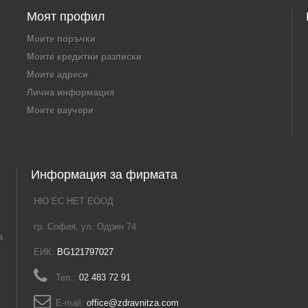
Моят профил
Моите поръчки
Моите кредитни разписки
Моите адреси
Лична информация
Моите ваучери
Информация за фирмата
НЮ ЕС НЕТ ЕООД
гр. София, ул. Одрин 74
а
ЕИК:
BG121797027
Тел.:
02 483 72 91
E-mail:
office@zdravnitza.com