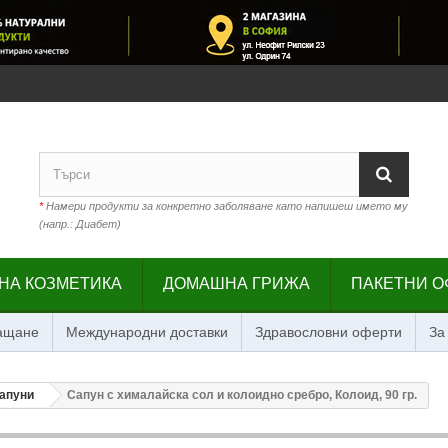
*
Намери продукти за конкретно заболяване като напишеш името му
(напр.: Диабет)
НА КОЗМЕТИКА
ДОМАШНА ГРИЖА
ПАКЕТНИ О
лащане
Международни доставки
Здравословни оферти
За
апуни
Сапун с хималайска сол и колоидно сребро, Колоид, 90 гр.