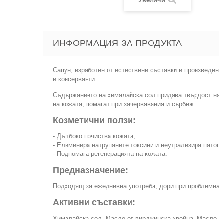
Увеличи
ИНФОРМАЦИЯ ЗА ПРОДУКТА
Сапун, изработен от естествени съставки и произведе
и консерванти.
Съдържанието на хималайска сол придава твърдост на 
на кожата, помагат при зачервявания и сърбеж.
Козметични ползи:
- Дълбоко почиства кожата;
- Елиминира натрупаните токсини и неутрализира патог
- Подпомага регенерацията на кожата.
Предназначение:
Подходящ за ежедневна употреба, дори при проблемна
Активни съставки:
Хималайска сол, Масло от вирджинска хвойна, Масло 