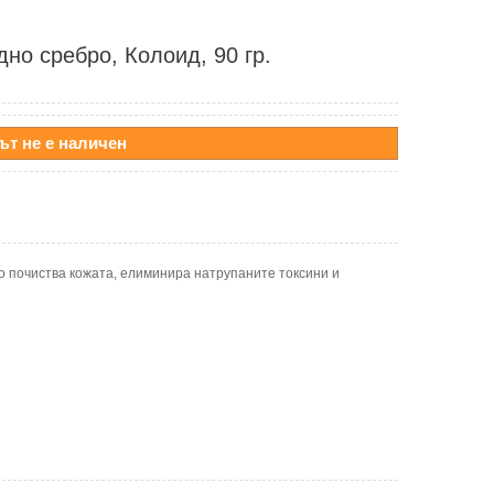
но сребро, Колоид, 90 гр.
ът не е наличен
о почиства кожата, елиминира натрупаните токсини и