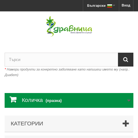
Вход
Български
*
Намери продукти за конкретно заболяване като напишеш името му (напр.:
Диабет)
Количка
(празна)
КАТЕГОРИИ