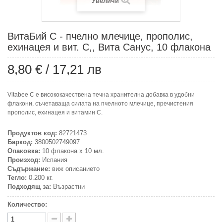
Увеличи
ВитаБий С - пчелно млечице, прополис,
ехинацея и вит. С,, Вита Санус, 10 флакона
8,80 €
/
17,21 лв
Vitabee C е висококачествена течна хранителна добавка в удобни
флакони, съчетаваща силата на пчелното млечице, пречистения
прополис, ехинацея и витамин С.
Продуктов код:
82721473
Баркод:
3800502749097
Опаковка:
10 флакона х 10 мл.
Произход:
Испания
Съдържание:
виж описанието
Тегло:
0.200 кг.
Подходящ за:
Възрастни
Количество: