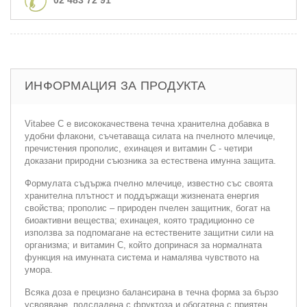
ИНФОРМАЦИЯ ЗА ПРОДУКТА
Vitabee C е висококачествена течна хранителна добавка в
удобни флакони, съчетаваща силата на пчелното млечице,
пречистения прополис, ехинацея и витамин С - четири
доказани природни съюзника за естествена имунна защита.
Формулата съдържа пчелно млечице, известно със своята
хранителна плътност и поддържащи жизнената енергия
свойства; прополис – природен пчелен защитник, богат на
биоактивни вещества; ехинацея, която традиционно се
използва за подпомагане на естествените защитни сили на
организма; и витамин С, който допринася за нормалната
функция на имунната система и намалява чувството на
умора.
Всяка доза е прецизно балансирана в течна форма за бързо
усвояване, подсладена с фруктоза и обогатена с приятен