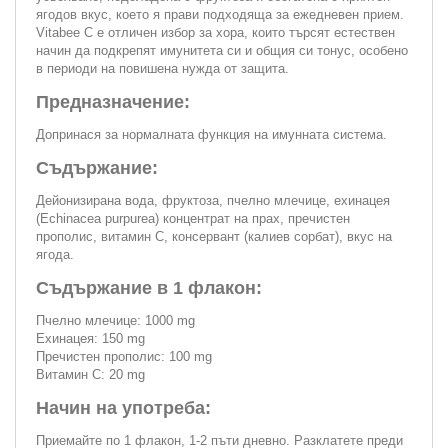
ягодов вкус, което я прави подходяща за ежедневен прием.
Vitabee C е отличен избор за хора, които търсят естествен
начин да подкрепят имунитета си и общия си тонус, особено
в периоди на повишена нужда от защита.
Предназначение:
Допринася за нормалната функция на имунната система.
Съдържание:
Дейонизирана вода, фруктоза, пчелно млечице, ехинацея
(Echinacea purpurea) концентрат на прах, пречистен
прополис, витамин С, консервант (калиев сорбат), вкус на
ягода.
Съдържание в 1 флакон:
Пчелно млечице: 1000 mg
Ехинацея: 150 mg
Пречистен прополис: 100 mg
Витамин С: 20 mg
Начин на употреба:
Приемайте по 1 флакон, 1-2 пъти дневно. Разклатете преди