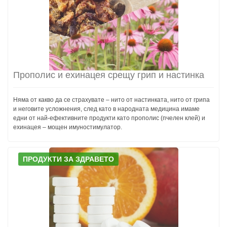
Прополис и ехинацея срещу грип и настинка
Няма от какво да се страхувате – нито от настинката, нито от грипа
и неговите усложнения, след като в народната медицина имаме
едни от най-ефективните продукти като прополис (пчелен клей) и
ехинацея – мощен имуностимулатор.
ПРОДУКТИ ЗА ЗДРАВЕТО