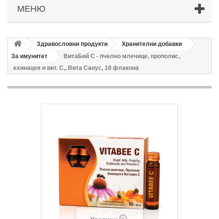
МЕНЮ
Здравословни продукти
Хранителни добавки
За имунитет
ВитаБий С - пчелно млечице, прополис,
ехинацея и вит. С,, Вита Санус, 10 флакона