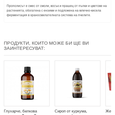
Прополисът е смес от смоли, восък и прашец от пъпки и цветове на
растенията, обогатена с ензими и подложена на млечно-кисела
ферментация в храносмилателната система на пчелите.
ПРОДУКТИ, КОИТО МОЖЕ БИ ЩЕ ВИ
ЗАИНТЕРЕСУВАТ:
Глухарче, билкова
Сироп от куркума,
Женш