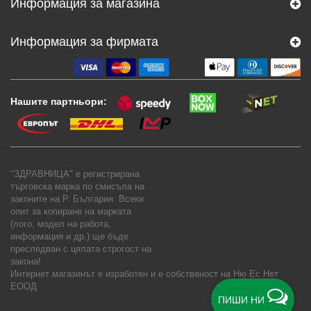
Информация за магазина
Информация за фирмата
Нашите партньори:
"ЗДРАВНИЦА" е регистрирана
търговска марка по смисъла на
законите на Р. България. Всеки
опит за копиране на марката
(лого, модел на работа,
информация и др.) ще бъде
преследван с цялата строгост на
закона!
Интернет магазинът е изработен и е собственост на
Ню Ес Нет
ЕООД
ПИШИ НИ