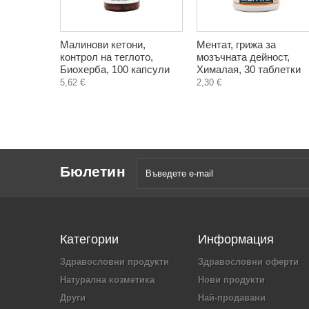
Малинови кетони,
Ментат, грижа за
контрол на теглото,
мозъчната дейност,
Биохерба, 100 капсули
Хималая, 30 таблетки
5,62 €
2,30 €
Бюлетин
Категории
Информация
Здравословни продукти
Здравословни оферти
Натурална козметика
Нови продукти
Други
Най-продавани