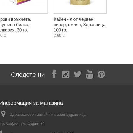
рови връхчета,
Кайен - лют червен
Шафран, 
сушена билка,
пипер, смлян, Здравница,
тинктура,
лкария, 30 гр.
100 гр.
мл.
30 €
2,60 €
Следете ни
Информация за магазина
Здравословен онлайн магазин Здравница,
гр. София, ул. Одрин 74