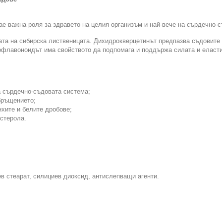
ае важна роля за здравето на целия организъм и най-вече на сърдечно-
та на сибирска лиственицата. Дихидрокверцетинът предпазва съдовите 
офлавоноидът има свойството да подпомага и поддържа силата и еласти
а сърдечно-съдовата система;
бръщението;
хите и белите дробове;
естерола.
в стеарат, силициев диоксид, антислепващи агенти.