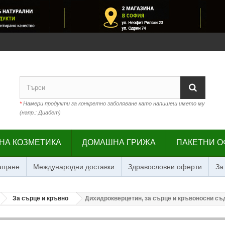
*
Намери продукти за конкретно заболяване като напишеш името му
(напр.: Диабет)
НА КОЗМЕТИКА
ДОМАШНА ГРИЖА
ПАКЕТНИ О
лащане
Международни доставки
Здравословни оферти
За
За сърце и кръвно
Дихидрокверцетин, за сърце и кръвоносни съд