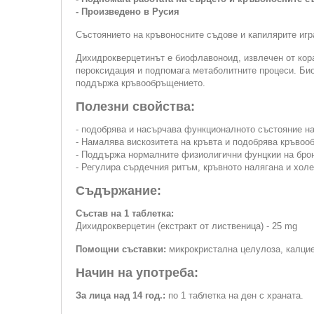
- Произведено в Русия
Състоянието на кръвоносните съдове и капилярите игр
Дихидрокверцетинът е биофлавоноид, извлечен от кора
пероксидация и подпомага метаболитните процеси. Би
поддържа кръвообръщението.
Полезни свойства:
- подобрява и насърчава функционалното състояние н
- Намалява вискозитета на кръвта и подобрява кръвоо
- Поддържа нормалните физиолигични фунцкии на брон
- Регулира сърдечния ритъм, кръвното налягана и хол
Съдържание:
Състав на 1 таблетка:
Дихидрокверцетин (екстракт от лиственица) - 25 mg
Помощни съставки:
микрокристална целулоза, калцие
Начин на употреба:
За лица над 14 год.:
по 1 таблетка на ден с храната.