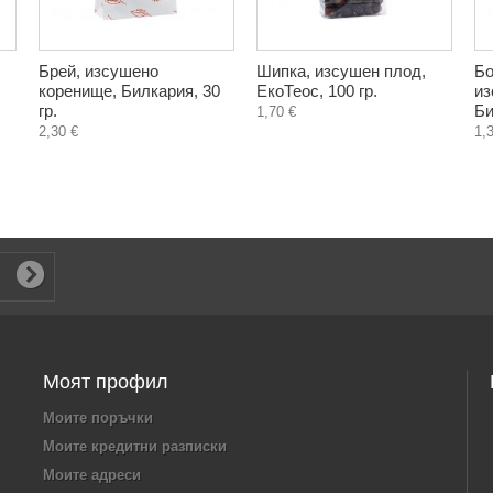
Брей, изсушено
Шипка, изсушен плод,
Бо
коренище, Билкария, 30
ЕкоТеос, 100 гр.
из
гр.
Би
1,70 €
2,30 €
1,
Моят профил
Моите поръчки
Моите кредитни разписки
Моите адреси