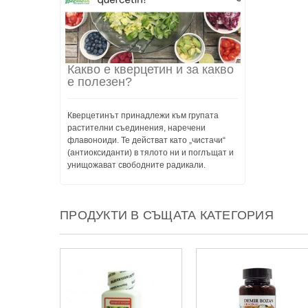
Какво е кверцетин и за какво
е полезен?
Кверцетинът принадлежи към групата
растителни съединения, наречени
флавоноиди. Те действат като „чистачи“
(антиоксиданти) в тялото ни и поглъщат и
унищожават свободните радикали.
ПРОДУКТИ В СЪЩАТА КАТЕГОРИЯ