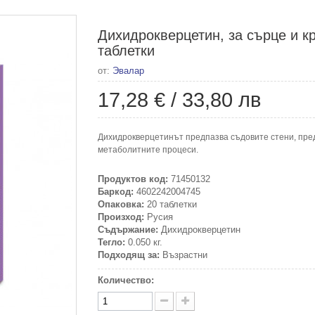
Дихидрокверцетин, за сърце и к
таблетки
от:
Эвалар
17,28 €
/
33,80 лв
Дихидрокверцетинът предпазва съдовите стени, пре
метаболитните процеси.
Продуктов код:
71450132
Баркод:
4602242004745
Опаковка:
20 таблетки
Произход:
Русия
Съдържание:
Дихидрокверцетин
Тегло:
0.050 кг.
Подходящ за:
Възрастни
Количество: