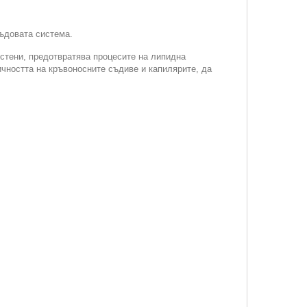
съдовата система.
стени, предотвратява процесите на липидна
чността на кръвоносните съдиве и капилярите, да