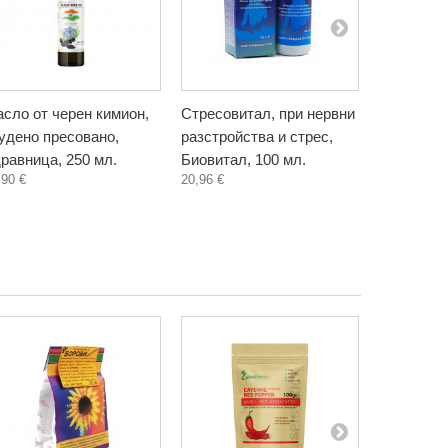
сло от черен кимион,
Стресовитал, при нервни
Спирулин
удено пресовано,
разстройства и стрес,
100 капсу
6,19 €
равница, 250 мл.
Биовитал, 100 мл.
,90 €
20,96 €