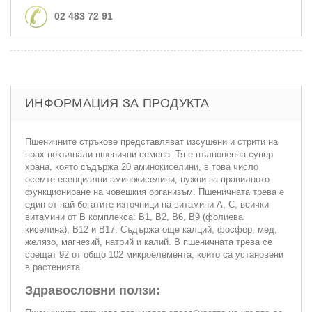
02 483 72 91
ИНФОРМАЦИЯ ЗА ПРОДУКТА
Пшеничните стръкове представляват изсушени и стрити на
прах покълнали пшенични семена. Тя е пълноценна супер
храна, която съдържа 20 аминокиселини, в това число
осемте есенциални аминокиселини, нужни за правилното
функциониране на човешкия организъм. Пшеничната трева е
един от най-богатите източници на витамини А, С, всички
витамини от В комплекса: В1, В2, В6, В9 (фолиева
киселина), В12 и В17. Съдържа още калций, фосфор, мед,
желязо, магнезий, натрий и калий. В пшеничната трева се
срещат 92 от общо 102 микроелемента, които са установени
в растенията.
Здравословни ползи: