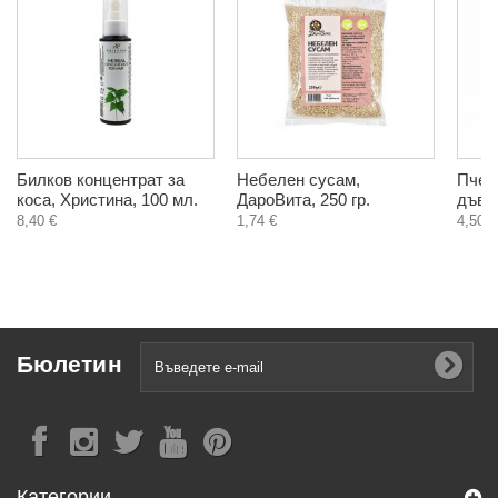
Билков концентрат за
Небелен сусам,
Пчел
коса, Христина, 100 мл.
ДароВита, 250 гр.
дъвка
8,40 €
1,74 €
4,50 €
Бюлетин
Категории