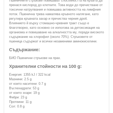
Пшеничните стръкове повишават способността на кръвта да
пренася кислород до клетките. Това води до пречистване от
токсични натрупвания и повишава активността на лимфния
поток. Пшенична трева намалява кръвното налягане, като
регулира кръвната захар и пречиства черния дроб.
Влиянието й върху стомашно-чревния тракт също е
благотворно, като основно се използва за детоксикация на
организма и повишаване на алкалността му, поради високото
съдържание на хлорофил (около 70%). Стръковете от
пшеница съдържат и всички незаменими аминокиселини.
Съдържание:
БИО Пшенични стръкове на прах.
Хранителни стойности на 100 g:
Енергия: 1355 kJ / 322 kcal
Мазнини: 2.5 g
от които наситени: 0.7 g
Въглехидрати: 53 g
от които зхари: 19 g
Фибри: 23 g
Протеини: 11 g
Сол: 0.8 g