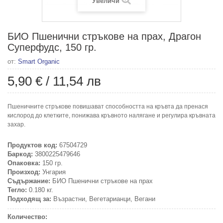
Увеличи
БИО Пшенични стръкове на прах, Драгон
Суперфудс, 150 гр.
от:
Smart Organic
5,90 €
/
11,54 лв
Пшеничните стръкове повишават способността на кръвта да пренася
кислород до клетките, понижава кръвното налягане и регулира кръвната
захар.
Продуктов код:
67504729
Баркод:
3800225479646
Опаковка:
150 гр.
Произход:
Унгария
Съдържание:
БИО Пшенични стръкове на прах
Тегло:
0.180 кг.
Подходящ за:
Възрастни, Вегетарианци, Вегани
Количество: