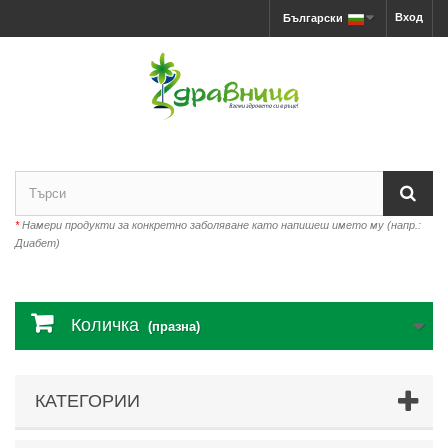
Вход
Български
*
Намери продукти за конкретно заболяване като напишеш името му (напр.:
Диабет)
Количка
(празна)
КАТЕГОРИИ