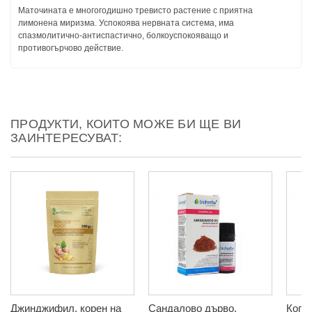
Маточината е многогодишно тревисто растение с приятна
лимонена миризма. Успокоява нервната система, има
спазмолитично-антиспастично, болкоуспокояващо и
противогърчово действие.
ПРОДУКТИ, КОИТО МОЖЕ БИ ЩЕ ВИ
ЗАИНТЕРЕСУВАТ:
Джинджифил, корен на
Сандалово дърво,
Копр