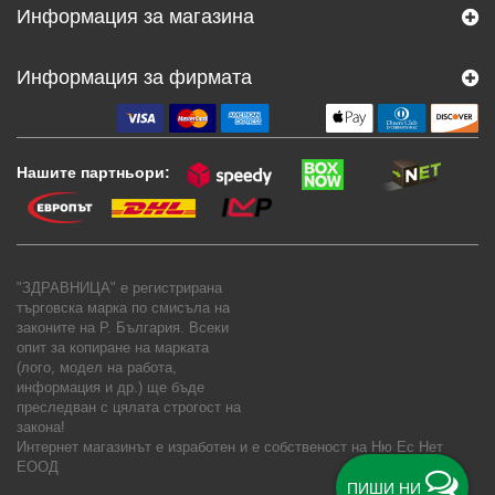
Информация за магазина
Информация за фирмата
Нашите партньори:
"ЗДРАВНИЦА" е регистрирана
търговска марка по смисъла на
законите на Р. България. Всеки
опит за копиране на марката
(лого, модел на работа,
информация и др.) ще бъде
преследван с цялата строгост на
закона!
Интернет магазинът е изработен и е собственост на
Ню Ес Нет
ЕООД
ПИШИ НИ