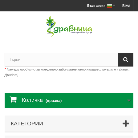
Вход
Български
*
Намери продукти за конкретно заболяване като напишеш името му (напр.:
Диабет)
Количка
(празна)
КАТЕГОРИИ