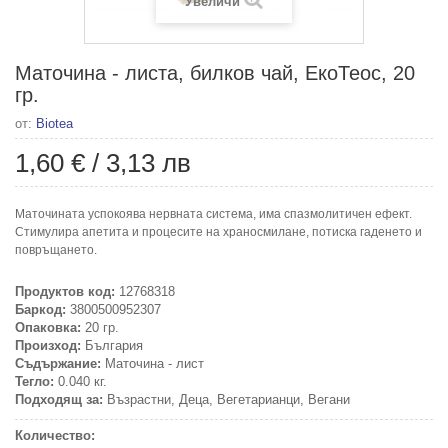
Увеличи
Маточина - листа, билков чай, ЕкоТеос, 20
гр.
от:
Biotea
1,60 €
/
3,13 лв
Маточината успокоява нервната система, има спазмолитичен ефект.
Стимулира апетита и процесите на храносмилане, потиска гаденето и
повръщането.
Продуктов код:
12768318
Баркод:
3800500952307
Опаковка:
20 гр.
Произход:
България
Съдържание:
Маточина - лист
Тегло:
0.040 кг.
Подходящ за:
Възрастни, Деца, Вегетарианци, Вегани
Количество: