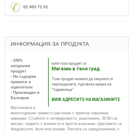
02 483 72 91
ИНФОРМАЦИЯ ЗА ПРОДУКТА
- 100%
купи този продукт от
натурален
Магазин в твоя град
продукт
- Не съдържа
Този продукт можете да закупите от
примеси и
партньорската, търговска мрежа на
оцветители
“Здравница”
- Произведен в
България
ВИЖ АДРЕСИТЕ НА МАГАЗИНИТЕ
Маточината е
многогодишно тревисто растение с приятна лимонена
миризма. Стъблото е четириръбесто, разклонено, 30-80 см
високо, покрито с жлезисти и прости власинки. Цветовете са
бледожълти, бели или розови. Листата са срещуположни, с