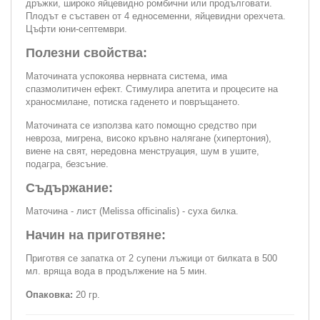
дръжки, широко яйцевидно ромбични или продълговати.
Плодът е съставен от 4 едносеменни, яйцевидни орехчета.
Цъфти юни-септември.
Полезни свойства:
Маточината успокоява нервната система, има
спазмолитичен ефект. Стимулира апетита и процесите на
храносмилане, потиска гаденето и повръщането.
Маточината се използва като помощно средство при
невроза, мигрена, високо кръвно налягане (хипертония),
виене на свят, нередовна менструация, шум в ушите,
подагра, безсъние.
Съдържание:
Маточина - лист (Melissa officinalis) - суха билка.
Начин на приготвяне:
Приготвя се запатка от 2 супени лъжици от билката в 500
мл. вряща вода в продължение на 5 мин.
Опаковка:
20 гр.