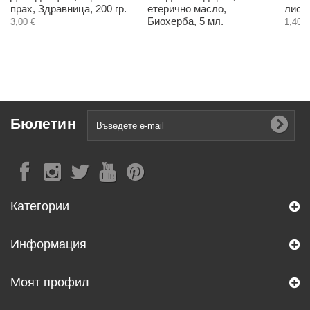
прах, Здравница, 200 гр.
етерично масло,
листа
Биохерба, 5 мл.
3,00 €
1,40 €
Бюлетин
Категории
Информация
Моят профил