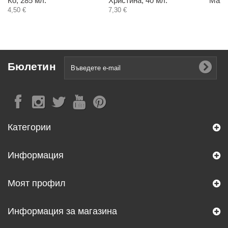
Ко, 285 мл.
Христина, 40 мл.
Маха
4,50 €
7,30 €
Бюлетин
Категории
Информация
Моят профил
Информация за магазина