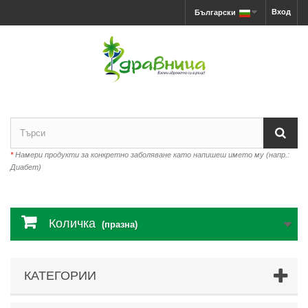
Вход
Български
*
Намери продукти за конкретно заболяване като напишеш името му (напр.:
Диабет)
Количка
(празна)
КАТЕГОРИИ