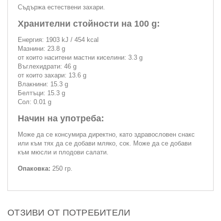
Съдържа естествени захари.
Хранителни стойности на 100 g:
Енергия: 1903 kJ / 454 kcal
Мазнини: 23.8 g
от които наситени мастни киселини: 3.3 g
Въглехидрати: 46 g
от които захари: 13.6 g
Влакнини: 15.3 g
Белтъци: 15.3 g
Сол: 0.01 g
Начин на употреба:
Може да се консумира директно, като здравословен снакс
или към тях да се добави мляко, сок. Може да се добави
към мюсли и плодови салати.
Опаковка:
250 гр.
ОТЗИВИ ОТ ПОТРЕБИТЕЛИ