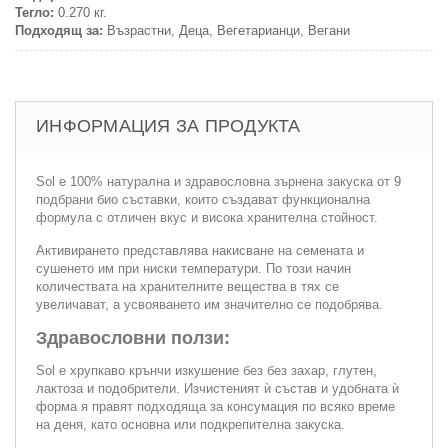
Тегло:
0.270 кг.
Подходящ за:
Възрастни, Деца, Вегетарианци, Вегани
ИНФОРМАЦИЯ ЗА ПРОДУКТА
Sol е 100% натурална и здравословна зърнена закуска от 9
подбрани био съставки, които създават функционална
формула с отличен вкус и висока хранителна стойност.
Активирането представлява накисване на семената и
сушенето им при ниски температури. По този начин
количествата на хранителните вещества в тях се
увеличават, а усвояването им значително се подобрява.
Здравословни ползи:
Sol е хрупкаво крънчи изкушение без без захар, глутен,
лактоза и подобрители. Изчистеният ѝ състав и удобната ѝ
форма я правят подходяща за консумация по всяко време
на деня, като основна или подкрепителна закуска.