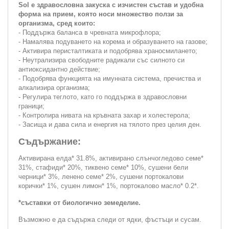
Sol е здравословна закуска с изчистен състав и удобна
форма на прием, която носи множество ползи за
организма, сред които:
- Поддържа баланса в чревната микрофлора;
- Намалява подуването на корема и образуването на газове;
- Активира перисталтиката и подобрява храносмилането;
- Неутрализира свободните радикали със силното си
антиоксидантно действие;
- Подобрява функцията на имунната система, пречиства и
алкализира организма;
- Регулира теглото, като го поддържа в здравословни
граници;
- Контролира нивата на кръвната захар и холестерола;
- Засища и дава сила и енергия на тялото през целия ден.
Съдържание:
Активирана елда* 31.8%, активирано слънчогледово семе*
31%, стафиди* 20%, тиквено семе* 10%, сушени бели
черници* 3%, ленено семе* 2%, сушени портокалови
корички* 1%, сушен лимон* 1%, портокалово масло* 0.2*.
*съставки от биологично земеделие.
Възможно е да съдържа следи от ядки, фъстъци и сусам.