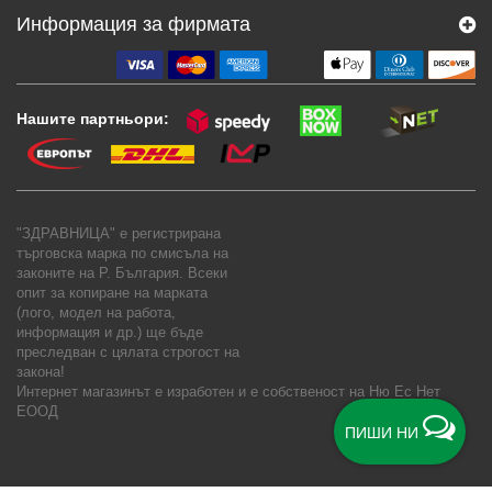
Информация за фирмата
Нашите партньори:
"ЗДРАВНИЦА" е регистрирана
търговска марка по смисъла на
законите на Р. България. Всеки
опит за копиране на марката
(лого, модел на работа,
информация и др.) ще бъде
преследван с цялата строгост на
закона!
Интернет магазинът е изработен и е собственост на
Ню Ес Нет
ЕООД
ПИШИ НИ