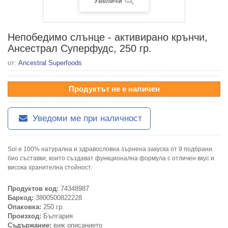
Увеличи
Непобедимо слънце - активирано крънчи,
Ансестрал Суперфудс, 250 гр.
от:
Ancestral Superfoods
Продуктът не е наличен
Уведоми ме при наличност
Sol е 100% натурална и здравословна зърнена закуска от 9 подбрани
био съставки, които създават функционална формула с отличен вкус и
висока хранителна стойност.
Продуктов код:
74348987
Баркод:
3800500822228
Опаковка:
250 гр.
Произход:
България
Съдържание:
виж описанието