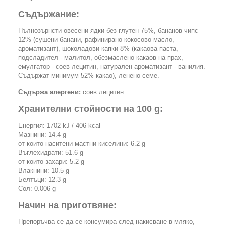
Съдържание:
Пълнозърнсти овесени ядки без глутен 75%, бананов чипс
12% (сушени банани, рафинирано кокосово масло,
ароматизант), шоколадови капки 8% (какаова паста,
подсладител - малитол, обезмаслено какаов на прах,
емулгатор - соев лецитин, натурален ароматизант - ванилия.
Съдържат минимум 52% какао), ленено семе.
Съдържа алергени:
соев лецитин.
Хранителни стойности на 100 g:
Енергия: 1702 kJ / 406 kcal
Мазнини: 14.4 g
от които наситени мастни киселини: 6.2 g
Въглехидрати: 51.6 g
от които захари: 5.2 g
Влакнини: 10.5 g
Белтъци: 12.3 g
Сол: 0.006 g
Начин на приготвяне:
Препоръчва се да се консумира след накисване в мляко,