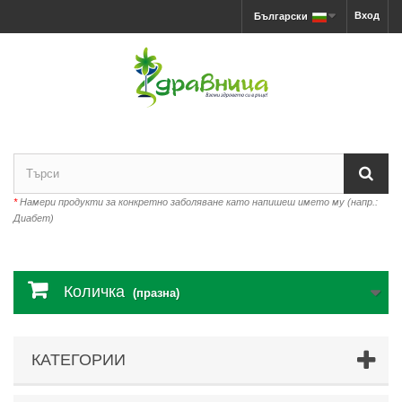
Вход
Български
*
Намери продукти за конкретно заболяване като напишеш името му (напр.:
Диабет)
Количка
(празна)
КАТЕГОРИИ