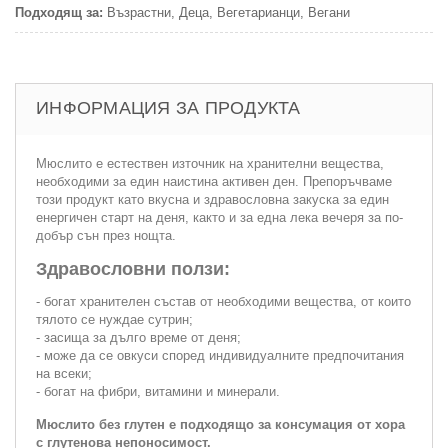
Подходящ за:
Възрастни, Деца, Вегетарианци, Вегани
ИНФОРМАЦИЯ ЗА ПРОДУКТА
Мюслито е естествен източник на хранителни вещества,
необходими за един наистина активен ден. Препоръчваме
този продукт като вкусна и здравословна закуска за един
енергичен старт на деня, както и за една лека вечеря за по-
добър сън през нощта.
Здравословни ползи:
- богат хранителен състав от необходими вещества, от които
тялото се нуждае сутрин;
- засища за дълго време от деня;
- може да се овкуси според индивидуалните предпочитания
на всеки;
- богат на фибри, витамини и минерали.
Мюслито без глутен е подходящо за консумация от хора
с глутенова непоносимост.