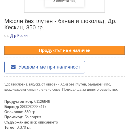
Увеличи
Мюсли без глутен - банан и шоколад, Др.
Кескин, 350 гр.
от:
Д-р Кескин
Продуктът не е наличен
Уведоми ме при наличност
Здравословна закуска от овесени ядки без глутен, бананов чипс,
шоколадовки капки и ленено семе. Подходяща за цялото семейство.
Продуктов код:
61126849
Баркод:
3800202287417
Опаковка:
350 гр.
Произход:
България
Съдържание:
виж описанието
Тегло:
0.370 кг.