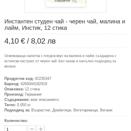
Увеличи
Инстантен студен чай - черен чай, малина и
лайм, Инстик, 12 стика
4,10 €
/
8,02 лв
Освежаваща напитка с плодов вкус на малина и лайм, създадена с
истински екстракт от черен чай. Без захар и напълно подходящ за
вегани.
Продуктов код:
42235347
Баркод:
4260044182919
Опаковка:
12 стика
Произход:
Германия
Съдържание:
виж описанието
Тегло:
0.050 кг.
Подходящ за:
Възрастни, Диабетици, Вегетарианци, Вегани
Количество: