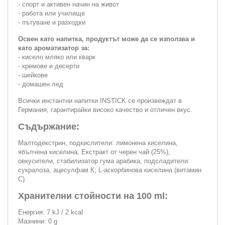
- спорт и активен начин на живот
- работа или училище
- пътуване и разходки
Освен като напитка, продуктът може да се използва и
като ароматизатор за:
- кисело мляко или кварк
- кремове и десерти
- шейкове
- домашен лед
Всички инстантни напитки INSTICK се произвеждат в
Германия, гарантирайки високо качество и отличен вкус.
Съдържание:
Малтодекстрин, подкислители: лимонена киселина,
ябълчена киселина; Екстракт от черен чай (25%),
овкусители, стабилизатор гума арабика, подсладители:
сукралоза, ацесулфам К; L-аскорбинова киселина (витамин
С).
Хранителни стойности на 100 ml:
Енергия: 7 kJ / 2 kcal
Мазнини: 0 g