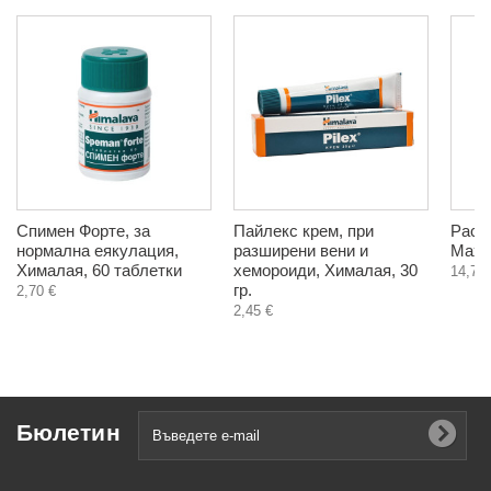
Спимен Форте, за
Пайлекс крем, при
Раса
нормална еякулация,
разширени вени и
Маха
Хималая, 60 таблетки
хемороиди, Хималая, 30
14,78 
гр.
2,70 €
2,45 €
Бюлетин