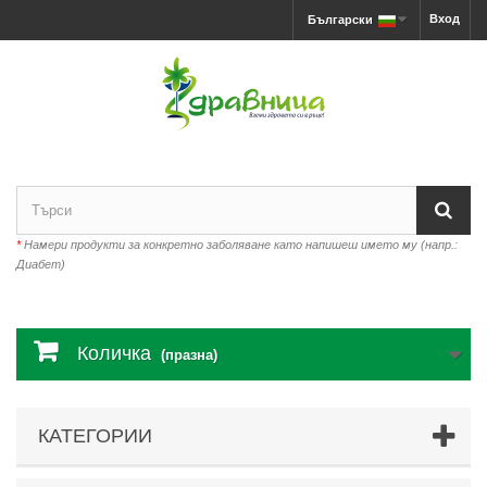
Вход
Български
*
Намери продукти за конкретно заболяване като напишеш името му (напр.:
Диабет)
Количка
(празна)
КАТЕГОРИИ