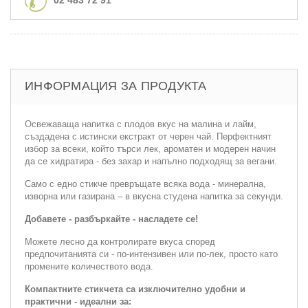
ИНФОРМАЦИЯ ЗА ПРОДУКТА
Освежаваща напитка с плодов вкус на малина и лайм,
създадена с истински екстракт от черен чай. Перфектният
избор за всеки, който търси лек, ароматен и модерен начин
да се хидратира - без захар и напълно подходящ за вегани.
Само с едно стикче превръщате всяка вода - минерална,
изворна или газирана – в вкусна студена напитка за секунди.
Добавете - разбъркайте - насладете се!
Можете лесно да контролирате вкуса според
предпочитанията си - по-интензивен или по-лек, просто като
промените количеството вода.
Компактните стикчета са изключително удобни и
практични - идеални за: