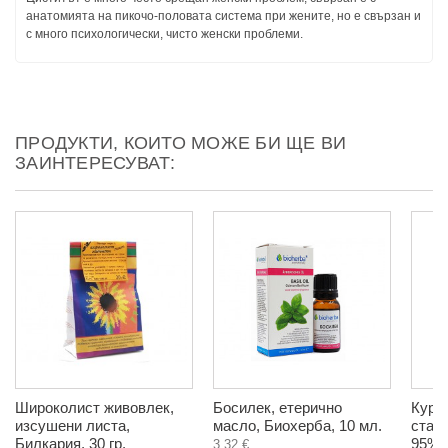
анатомията на пикочо-половата система при жените, но е свързан и
с много психологически, чисто женски проблеми.
ПРОДУКТИ, КОИТО МОЖЕ БИ ЩЕ ВИ
ЗАИНТЕРЕСУВАТ:
Широколист живовлек,
Босилек, етерично
Курк
изсушени листа,
масло, Биохерба, 10 мл.
стан
Билкария, 30 гр.
95%,
3,32 €