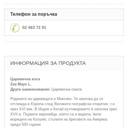
Телефон за поръчка
02 483 72 91
ИНФОРМАЦИЯ ЗА ПРОДУКТА
Царевична коса
Zea Mays L.
Други наименования:
Царевична свила
Родината на царевицата е Мексико. Тя започва да се
отглежда в Европа след Великите географски открития, т.е.
през XVI век. В Индия и Китай култивирането ѝ започва през
XVII в. Първите европейци, които са я видели, били
моряците на Колумб, стъпили на бреговете на Америка
преди 500 години.