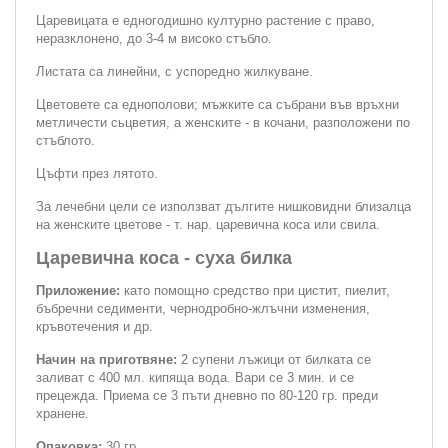
Царевицата е едногодишно културно растение с право,
неразклонено, до 3-4 м високо стъбло.
Листата са линейни, с успоредно жилкуване.
Цветовете са еднополови; мъжките са събрани във връхни
метличести сьцветия, а женските - в кочани, разположени по
стъблото.
Цъфти през лятото.
За лечебни цели се използват дългите нишковидни близалца
на женските цветове - т. нар. царевична коса или свила.
Царевична коса - суха билка
Приложение:
като помощно средство при цистит, пиелит,
бъбречни седименти, чернодробно-жлъчни изменения,
кръвотечения и др.
Начин на приготвяне:
2 супени лъжици от билката се
заливат с 400 мл. кипяща вода. Вари се 3 мин. и се
прецежда. Приема се 3 пъти дневно по 80-120 гр. преди
хранене.
Опаковка:
30 гр.