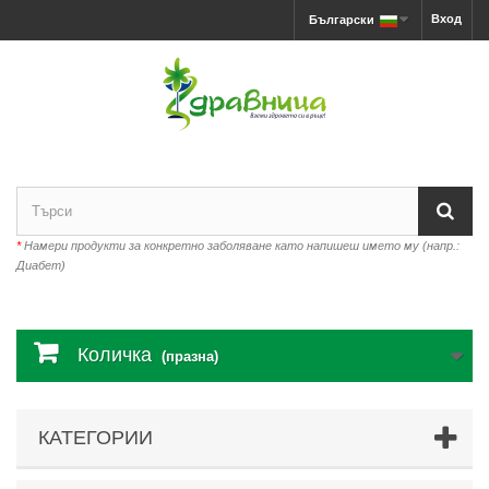
Вход
Български
*
Намери продукти за конкретно заболяване като напишеш името му (напр.:
Диабет)
Количка
(празна)
КАТЕГОРИИ