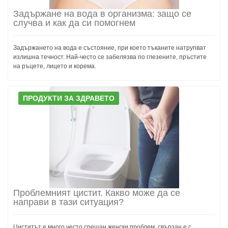
Задържане на вода в организма: защо се
случва и как да си помогнем
Задържането на вода е състояние, при което тъканите натрупват
излишна течност. Най-често се забелязва по глезените, пръстите
на ръцете, лицето и корема.
ПРОДУКТИ ЗА ЗДРАВЕТО
Проблемният цистит. Какво може да се
направи в тази ситуация?
Циститът е много често срещан женски проблем, свързан е с