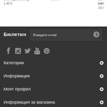
капс
1,40 €
19,63 
Бюлетин
Категории
Информация
Моят профил
Информация за магазина