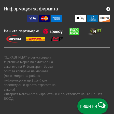
Информация за фирмата
Нашите партньори:
"ЗДРАВНИЦА" е регистрирана
търговска марка по смисъла на
законите на Р. България. Всеки
опит за копиране на марката
(лого, модел на работа,
информация и др.) ще бъде
преследван с цялата строгост на
закона!
Интернет магазинът е изработен и е собственост на
Ню Ес Нет
ЕООД
ПИШИ НИ