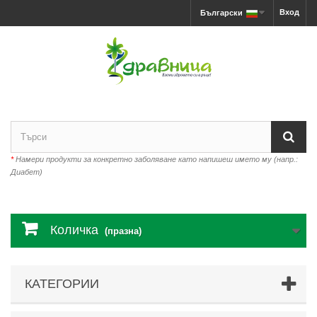
Вход
Български
*
Намери продукти за конкретно заболяване като напишеш името му (напр.:
Диабет)
Количка
(празна)
КАТЕГОРИИ