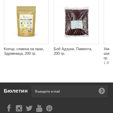
Копър, семена на прах,
Боб Адзуки, Пимента,
Хмел,
Здравница, 200 гр.
200 гр.
шиша
гр.
1,48 €
Бюлетин