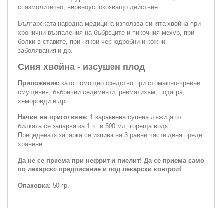
спазмолитично, нервноуспокояващо действие.
Българската народна медицина използва синята хвойна при
хронични възпаления на бъбреците и пикочния мехур, при
болки в ставите, при някои чернодробни и кожни
заболявания и др.
Синя хвойна - изсушен плод
Приложение:
като помощно средство при стомашно-чревни
смущения, бъбречни седименти, ревматизъм, подагра,
хемороиди и др.
Начин на приготвяне:
1 заравнена супена лъжица от
билката се запарва за 1 ч. в 500 мл. гореща вода.
Прецедената запарка се изпива на 3 равни части деня преди
хранене.
Да не се приема при нефрит и пиелит! Да се приема само
по лекарско предписание и под лекарски контрол!
Опаковка:
50 гр.