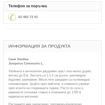
Телефон за поръчка
02 483 72 91
ИНФОРМАЦИЯ ЗА ПРОДУКТА
Синя Хвойна
Juniperus Communis L.
Хвойната е вечнозелен двудомен храст или малко дърво,
високо до 8 м. Листата са 1-1.5 см дълги, шиловидни,
бодливи, разперени. Месестите шишарки са кълбовидни,
синкавочерни. Цъфти през май-юни, а семената узряват
през есента на следващата година. Расте по сухи и
каменисти склонове главно в планините до 1700 м
надморска височина.
Растението има диуретично, противовъзпалително,