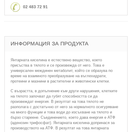
02 483 72 91
ИНФОРМАЦИЯ ЗА ПРОДУКТА
Янтарната киселина е естествено вещество, което
присъства в тялото и се произвежда от него. Това е
универсален междинен метаболит, който се образува по
време на взаимното преобразуване на въглехидрати,
протеини и мазнини в растителни и животински клетки.
С възрастта, в допълнение към други нарушения, клетките
на тялото започват да губят способността си да
произвеждат енергия. В резултат на това тялото не
разполага с достатъчно от него за нормалното осигуряване
на много функции и това води до изсъхване на тялото и
бързо стареене. Съединението, което дава енергия е АТФ
(аденозин трифосфат). Янтарната киселина допринася за
производството на АТФ. В резултат на това янтарната