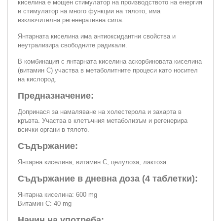
киселина е мощен стимулатор на производството на енергия
и стимулатор на много функции на тялото, има
изключителна регенеративна сила.
Янтарната киселина има антиоксидантни свойства и
неутрализира свободните радикали.
В комбинация с янтарната киселина аскорбиновата киселина
(витамин С) участва в метаболитните процеси като носител
на кислород.
Предназначение:
Допринася за намаляване на холестерола и захарта в
кръвта. Участва в клетъчния метаболизъм и регенерира
всички органи в тялото.
Съдържание:
Янтарна киселина, витамин С, целулоза, лактоза.
Съдържание в дневна доза (4 таблетки):
Янтарна киселина: 600 mg
Витамин С: 40 mg
Начин на употреба: