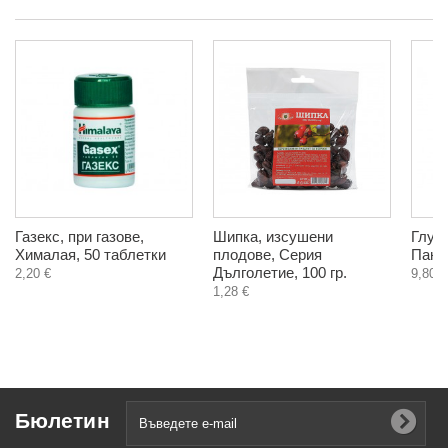
Газекс, при газове,
Шипка, изсушени
Глуха
Хималая, 50 таблетки
плодове, Серия
Пана
Дълголетие, 100 гр.
2,20 €
9,80 €
1,28 €
Бюлетин