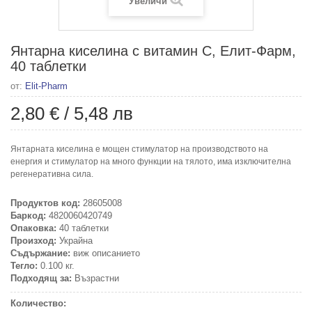
Увеличи
Янтарна киселина с витамин С, Елит-Фарм,
40 таблетки
от:
Elit-Pharm
2,80 €
/
5,48 лв
Янтарната киселина е мощен стимулатор на производството на
енергия и стимулатор на много функции на тялото, има изключителна
регенеративна сила.
Продуктов код:
28605008
Баркод:
4820060420749
Опаковка:
40 таблетки
Произход:
Украйна
Съдържание:
виж описанието
Тегло:
0.100 кг.
Подходящ за:
Възрастни
Количество: