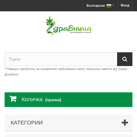
Вход
Български
*
Намери продукти за конкретно заболяване като напишеш името му (напр.:
Диабет)
Количка
(празна)
КАТЕГОРИИ