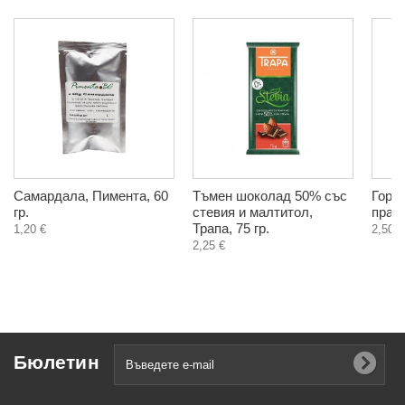
Самардала, Пимента, 60
Тъмен шоколад 50% със
Горч
гр.
стевия и малтитол,
прах,
Трапа, 75 гр.
1,20 €
2,50 €
2,25 €
Бюлетин