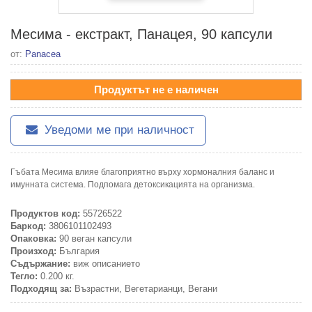
Месима - екстракт, Панацея, 90 капсули
от:
Panacea
Продуктът не е наличен
Уведоми ме при наличност
Гъбата Месима влияе благоприятно върху хормоналния баланс и
имунната система. Подпомага детоксикацията на организма.
Продуктов код:
55726522
Баркод:
3806101102493
Опаковка:
90 веган капсули
Произход:
България
Съдържание:
виж описанието
Тегло:
0.200 кг.
Подходящ за:
Възрастни, Вегетарианци, Вегани