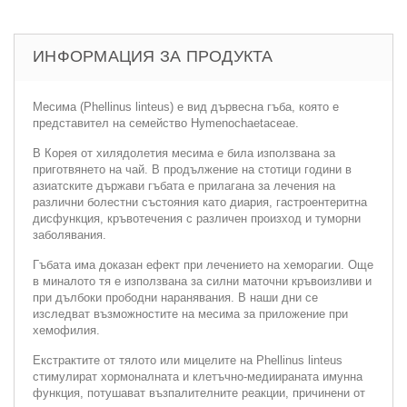
ИНФОРМАЦИЯ ЗА ПРОДУКТА
Месима (Phellinus linteus) е вид дървесна гъба, която е
представител на семейство Hymenochaetaceae.
В Корея от хилядолетия месима е била използвана за
приготвянето на чай. В продължение на стотици години в
азиатските държави гъбата е прилагана за лечения на
различни болестни състояния като диария, гастроентеритна
дисфункция, кръвотечения с различен произход и туморни
заболявания.
Гъбата има доказан ефект при лечението на хеморагии. Още
в миналото тя е използвана за силни маточни кръвоизливи и
при дълбоки прободни наранявания. В наши дни се
изследват възможностите на месима за приложение при
хемофилия.
Екстрактите от тялото или мицелите на Phellinus linteus
стимулират хормоналната и клетъчно-медиираната имунна
функция, потушават възпалителните реакции, причинени от