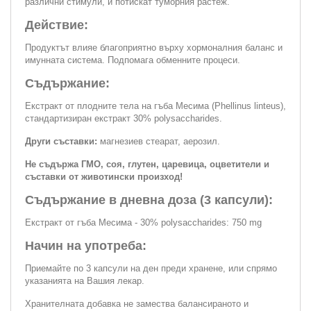
различни стимули, и потискат туморния растеж.
Действие:
Продуктът влияе благоприятно върху хормоналния баланс и
имунната система. Подпомага обменните процеси.
Съдържание:
Екстракт от плодните тела на гъба Месима (Phellinus linteus),
стандартизиран екстракт 30% polysaccharides.
Други съставки:
магнезиев стеарат, аерозил.
Не съдържа ГМО, соя, глутен, царевица, оцветители и
съставки от животински произход!
Съдържание в дневна доза (3 капсули):
Екстракт от гъба Месима - 30% polysaccharides: 750 mg
Начин на употреба:
Приемайте по 3 капсули на ден преди хранене, или спрямо
указанията на Вашия лекар.
Хранителната добавка не замества балансираното и