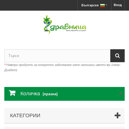
Вход
Български
*
Намери продукти за конкретно заболяване като напишеш името му (напр.:
Диабет)
Количка
(празна)
КАТЕГОРИИ