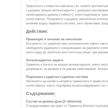
Гравиолата е известна най-вече със своите противоту
съдържат мощни антиоксиданти с доказани противорако
необходимата дневна стойност), които подпомагат хра
холестерола. Плодовете съдържат значителни количест
влияние върху нервната система, като облекчават раз
Действие:
Превенция и лечение на онкологии
Екстрактът от гравиола има положеителен ефект както 
свободните радикали и унищожаване на раковите клетк
което води до апоптоза или клетъчна смърт при ракови
Антиоксидантна защита
Гравиола е богата на мощни антиоксиданти, които неу
допринасят за развиети на ракови заболявания. Антиок
Подпомага сърдечно-съдовата система
Наличието на калий и натрий в гравиолата я прави ест
холестерола, което подобрява кръвоснабдяването на с
Съдържание:
Състав на дневна доза (2 таблетки):
Стандартизиран екстракт от Гравиола (Annona muricata)