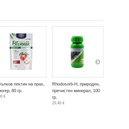
ълков пектин на прах,
Rhodosorb-H, природен,
Сироп от 
югер, 80 гр.
пречистен минерал, 100
хранителн
00 €
гр.
Фентъзи Л
25,40 €
3,30 €