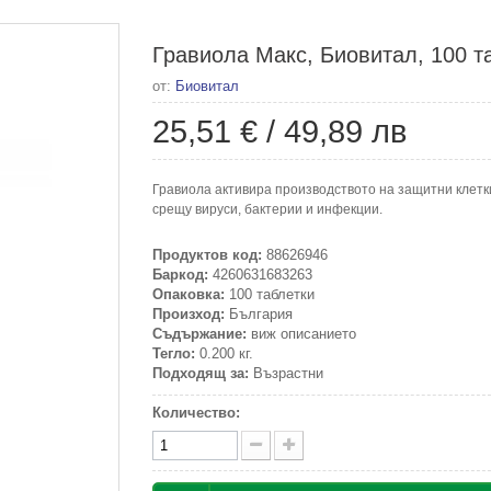
Гравиола Макс, Биовитал, 100 т
от:
Биовитал
25,51 €
/
49,89 лв
Гравиола активира производството на защитни клетки
срещу вируси, бактерии и инфекции.
Продуктов код:
88626946
Баркод:
4260631683263
Опаковка:
100 таблетки
Произход:
България
Съдържание:
виж описанието
Тегло:
0.200 кг.
Подходящ за:
Възрастни
Количество: