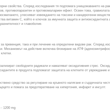
морни свойства. Според изследвания тя подпомага унищожаването на рак
в, противопаразитен и противомалариен ефект. Освен това, гравиолата 
носмилането, улесняват извеждането на токсини и канцерогенни веществ
ва витамин С, който е ключов за имунната защита и антиоксидантната а
дразнителност и главоболие.
за превенция, така и при лечение на определени видове рак. Според из
и. Механизмът на действие включва блокиране на АТФ (аденозинтрифосфа
 клетки.
трализират свободните радикали и намаляват оксидативния стрес. Оксида
сидантите в продукта подпомагат защитата на клетките от увреждание и
ествено средство за регулиране на кръвното налягане и сърдечната чест
ърцето и помага за предотвратяване на хипертония, инфаркт и инсулт.
 - 1200 mg