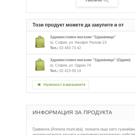
Увеличи
Този продукт можете да закупите и от
Здравословен магазин "Здравница"
гр. София, ул. Неофит Рилски 23
Тел.:
02 483 73 42
Здравословен магазин "Здравница" (Одрин)
гр. София, ул. Одрин 74
Тел.:
02 423 09 14
Наличност в магазините
ИНФОРМАЦИЯ ЗА ПРОДУКТА
Гравиола (Annona muricata), позната още като гуанаба
антиоксидантна защита и противовъзпалително действ