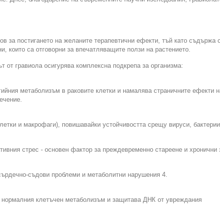
 за постигането на желаните терапевтични ефекти, тъй като съдържа с
, които са отговорни за впечатляващите ползи на растението.
ът от гравиола осигурява комплексна подкрепа за организма:
гийния метаболизъм в раковите клетки и намалява страничните ефекти н
ечение.
клетки и макрофаги), повишавайки устойчивостта срещу вируси, бактерии
тивния стрес - основен фактор за преждевременно стареене и хронични 
 сърдечно-съдови проблеми и метаболитни нарушения 4.
а нормалния клетъчен метаболизъм и защитава ДНК от увреждания