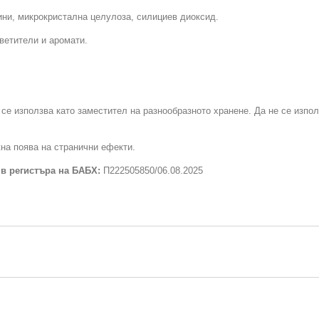
ни, микрокристална целулоза, силициев диоксид.
цветители и аромати.
 се използва като заместител на разнообразното хранене. Да не се изпо
на поява на странични ефекти.
 в регистъра на БАБХ:
П222505850/06.08.2025