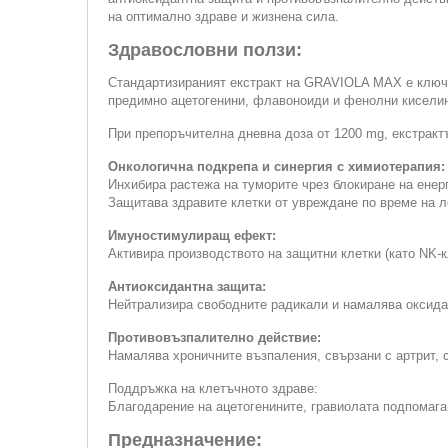
на оптимално здраве и жизнена сила.
Здравословни ползи:
Стандартизираният екстракт на GRAVIOLA MAX е ключов
предимно ацетогенини, флавоноиди и фенолни киселини
При препоръчителна дневна доза от 1200 mg, екстракт
Онкологична подкрепа и синергия с химиотерапия:
Инхибира растежа на туморите чрез блокиране на енер
Защитава здравите клетки от увреждане по време на л
Имуностимулиращ ефект:
Активира производството на защитни клетки (като NK-
Антиоксидантна защита:
Нейтрализира свободните радикали и намалява оксида
Противовъзпалително действие:
Намалява хроничните възпаления, свързани с артрит,
Поддръжка на клетъчното здраве:
Благодарение на ацетогенините, гравиолата подпомаг
Предназначение: