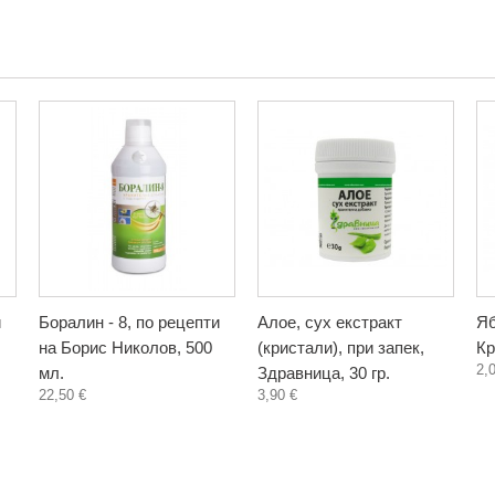
и
Боралин - 8, по рецепти
Алое, сух екстракт
Яб
на Борис Николов, 500
(кристали), при запек,
Кр
2,
мл.
Здравница, 30 гр.
22,50 €
3,90 €