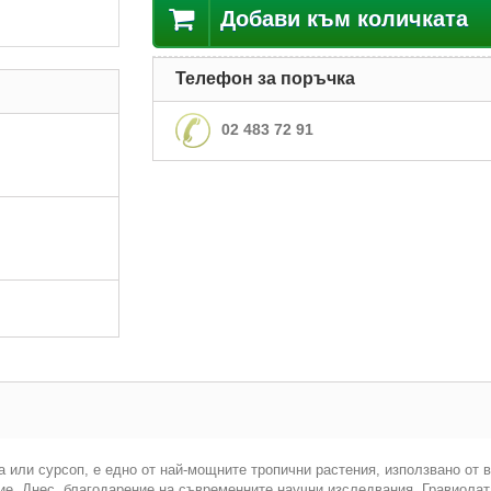
Добави към количката
Телефон за поръчка
02 483 72 91
на или сурсоп, е едно от най-мощните тропични растения, използвано от 
ие. Днес, благодарение на съвременните научни изследвания, Гравиол