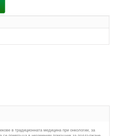
векове в традиционната медицина при онкологии, за
ата се превръща в незаменим помощник за поддържане