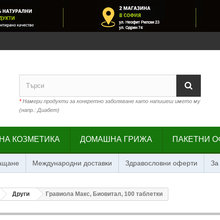
*
Намери продукти за конкретно заболяване като напишеш името му
(напр.: Диабет)
НА КОЗМЕТИКА
ДОМАШНА ГРИЖА
ПАКЕТНИ О
лащане
Международни доставки
Здравословни оферти
За
Други
Гравиола Макс, Биовитал, 100 таблетки