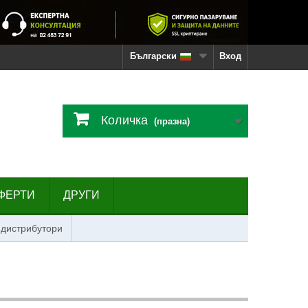
Български
Вход
Количка
(празна)
ФЕРТИ
ДРУГИ
 дистрибутори