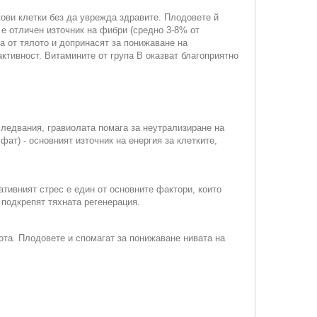
ови клетки без да уврежда здравите. Плодовете й
е отличен източник на фибри (средно 3-8% от
а от тялото и допринасят за понижаване на
ктивност. Витамините от група В оказват благоприятно
следвания, гравиолата помага за неутрализиране на
т) - основният източник на енергия за клетките,
тивният стрес е един от основните фактори, които
 подкрепят тяхната регенерация.
ота. Плодовете и спомагат за понижаване нивата на