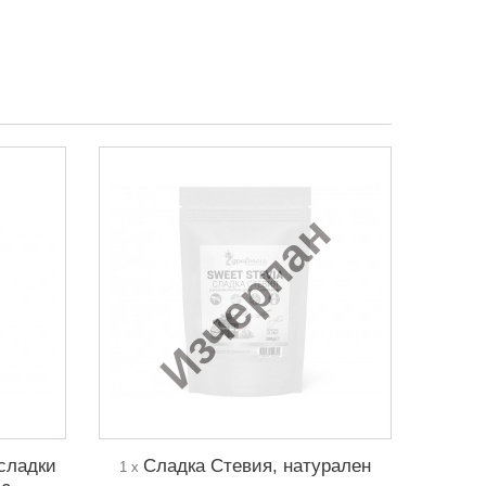
Изчерпан
сладки
Сладка Стевия, натурален
1 x