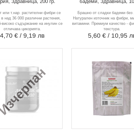
рия, Здравница, 200 гр.
бадеми, Здравница, 10
 или т.нар. растителни фибри се
Брашно от сладки бадеми без
в над 36 000 различни растения,
Натурален източник на фибри, м
й-високо съдържание на инулин се
витамини. Премиум качество - фи
отличава цикорията.
текстура.
4,70 €
/ 9,19 лв
5,60 €
/ 10,95 л
Изчерпан