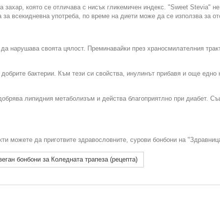
 захар, която се отличава с нисък гликемичен индекс. "Sweet Stevia" н
 за всекидневна употреба, по време на диети може да се използва за о
 да нарушава своята цялост. Преминавайки през храносмилателния тракт
 добрите бактерии. Към тези си свойства, инулинът прибавя и още едно
добрява липидния метаболизъм и действа благоприятлно при диабет. Съ
ти можете да приготвите здравословните, сурови бонбони на "Здравница
веган бонбони за Коледната трапеза (рецепта)