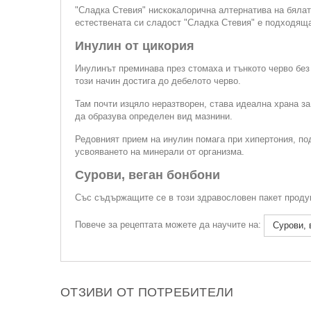
"Сладка Стевия" нискокалорична алтернатива на бялата
естествената си сладост "Сладка Стевия" е подходяща
Инулин от цикория
Инулинът преминава през стомаха и тънкото черво без
този начин достига до дебелото черво.
Там почти изцяло неразтворен, става идеална храна за
да образува определен вид мазнини.
Редовният прием на инулин помага при хипертония, по
усвояването на минерали от организма.
Сурови, веган бонбони
Със съдържащите се в този здравословен пакет продук
Повече за рецептата можете да научите на:
Сурови, 
ОТЗИВИ ОТ ПОТРЕБИТЕЛИ