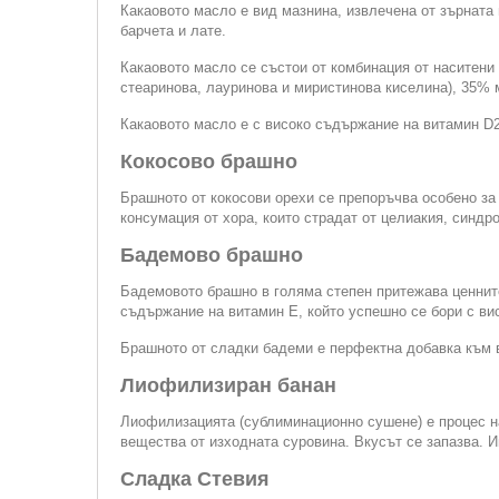
Какаовото масло е вид мазнина, извлечена от зърната 
барчета и лате.
Какаовото масло се състои от комбинация от наситени
стеаринова, лауринова и миристинова киселина), 35% 
Какаовото масло е с високо съдържание на витамин D2
Кокосово брашно
Брашното от кокосови орехи се препоръчва особено за
консумация от хора, които страдат от целиакия, синдр
Бадемово брашно
Бадемовото брашно в голяма степен притежава ценните
съдържание на витамин Е, който успешно се бори с ви
Брашното от сладки бадеми e перфектна добавка към вс
Лиофилизиран банан
Лиофилизацията (сублиминационно сушене) е процес на
вещества от изходната суровина. Вкусът се запазва. И
Сладка Стевия