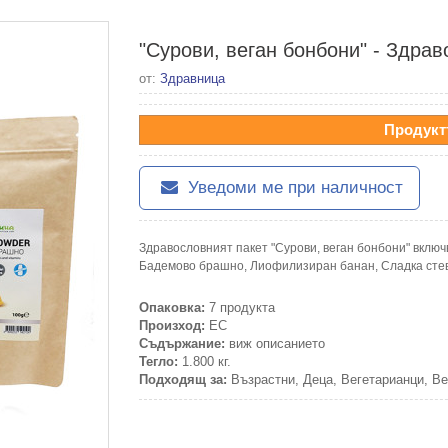
"Сурови, веган бонбони" - Здрав
от:
Здравница
Продукт
Уведоми ме при наличност
Здравословният пакет "Сурови, веган бонбони" включв
Бадемово брашно, Лиофилизиран банан, Сладка стев
Опаковка:
7 продукта
Произход:
ЕС
Съдържание:
виж описанието
Тегло:
1.800 кг.
Подходящ за:
Възрастни, Деца, Вегетарианци, Ве