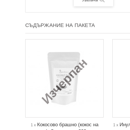
Увеличи
СЪДЪРЖАНИЕ НА ПАКЕТА
Изчерпан
Кокосово брашно (кокос на
Инул
1 x
1 x