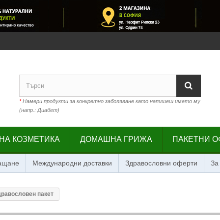
*
Намери продукти за конкретно заболяване като напишеш името му
(напр.: Диабет)
НА КОЗМЕТИКА
ДОМАШНА ГРИЖА
ПАКЕТНИ О
лащане
Международни доставки
Здравословни оферти
За
Здравословен пакет