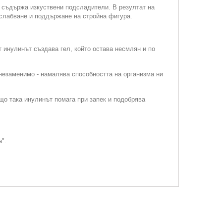
е съдържа изкуствени подсладители. В резултат на
тслабване и поддържане на стройна фигура.
 инулинът създава гел, който остава несмлян и по
 незаменимо - намалява способността на организма ни
що така инулинът помага при запек и подобрява
".