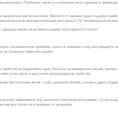
на растението Theobroma cacao и се използва като суровина в производ
 и ненаситени масни киселини. Маслото от какаови зърна съдържа приб
мононенаситени мазнини (олеинова киселина) и 1% полиненасителни маз
, предшественик на активната форма на витамин D в тялото.
 хора с възпалителни проблеми, които се появяват след консумацията на
ом на течащите черва или диабет.
 свойства на бадемовите ядки. Богато е на минералите калций, желязо, 
сокия холестерол и има силни антиоксидантни свойства.
яко безглутеново ястие - хляб, различни печива, сосове и други. Баде
 шоково замразяване под налягане и вакуумно изсушаване. Сухия плод 
ма висока степен на усвояване от организма.