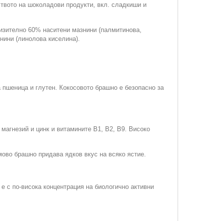
ството на шоколадови продукти, вкл. сладкиши и
лизително 60% наситени мазнини (палмитинова,
нини (линолова киселина).
 пшеница и глутен. Кокосовото брашно е безопасно за
магнезий и цинк и витамините В1, В2, В9. Високо
мово брашно придава ядков вкус на всяко ястие.
е с по-висока концентрация на биологично активни