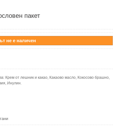
ословен пакет
ът не е наличен
а: Крем от лешник и какао, Какаово масло, Кокосово брашно,
ия, Инулин.
гани