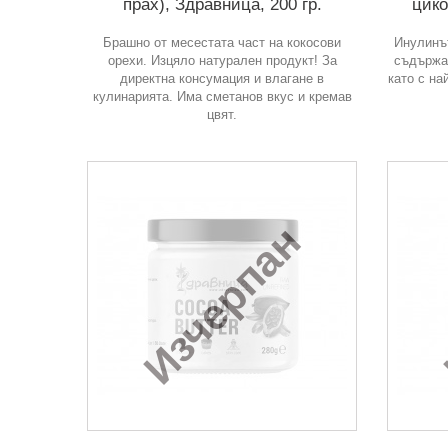
прах), Здравница, 200 гр.
цико
Брашно от месестата част на кокосови
Инулинът
орехи. Изцяло натурален продукт! За
съдържа 
директна консумация и влагане в
като с на
кулинарията. Има сметанов вкус и кремав
цвят.
Изчерпан