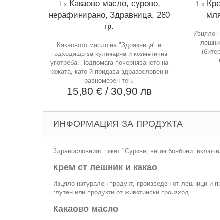
Какаово масло, сурово,
Кре
1 x
1 x
нерафинирано, Здравница, 280
мля
гр.
Изцяло н
лешниц
Какаовото масло на "Здравница" е
(бите
подходящо за кулинарна и козметична
употреба. Подпомага почерняването на
кожата, като й придава здравословен и
равномерен тен.
15,80 €
/ 30,90 лв
ИНФОРМАЦИЯ ЗА ПРОДУКТА
Здравословният пакет "Сурови, веган бонбони" включв
Крем от лешник и какао
Изцяло натурален продукт, произведен от лешници и п
глутен или продукти от животински произход.
Какаово масло