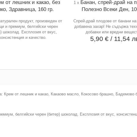
м от лешник и какао, без
Банан, спрей-драй на 
1 x
ко, Здравница, 160 гр.
Полезно Всеки Ден, 10
атурален продукт, произведен от
Спрей-драй плодове от банани на
и и премиум, белгийски черен
добавена захар! Не съдържа тех
р) шоколад. Експлозия от вкус,
добавки или вредни вещес
консистенция и качество.
5,90 €
/ 11,54 л
а: Крем от лешник и какао, Какаово масло, Кокосово брашно, Бадемово
ремиум, белгийски черен (битер) шоколад. Експлозия от вкус, консистен