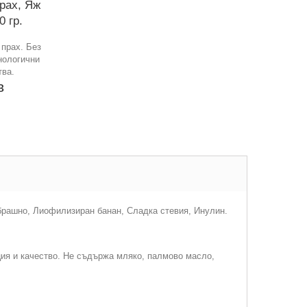
прах, Яж
0 гр.
 прах. Без
нологични
тва.
в
 брашно, Лиофилизиран банан, Сладка стевия, Инулин.
ция и качество. Не съдържа мляко, палмово масло,