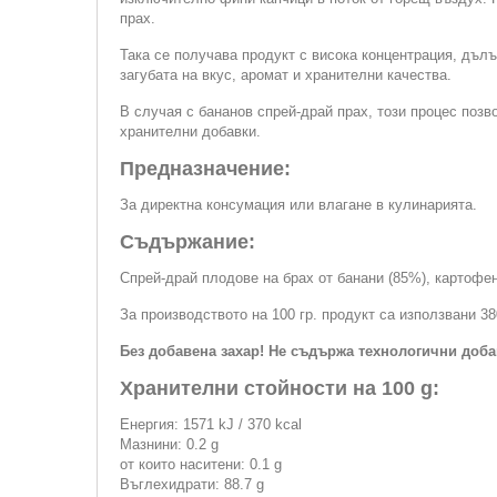
прах.
Така се получава продукт с висока концентрация, дъл
загубата на вкус, аромат и хранителни качества.
В случая с бананов спрей-драй прах, този процес позв
хранителни добавки.
Предназначение:
За директна консумация или влагане в кулинарията.
Съдържание:
Спрей-драй плодове на брах от банани (85%), картофе
За производството на 100 гр. продукт са използвани 38
Без добавена захар! Не съдържа технологични доба
Хранителни стойности на 100 g:
Енергия: 1571 kJ / 370 kcal
Мазнини: 0.2 g
от които наситени: 0.1 g
Въглехидрати: 88.7 g