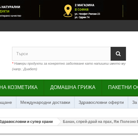
*
Намери продукти за конкретно заболяване като напишеш името му
(напр.: Диабет)
НА КОЗМЕТИКА
ДОМАШНА ГРИЖА
ПАКЕТНИ О
лащане
Международни доставки
Здравословни оферти
За
Здравословни и супер храни
Банан, спрей-драй на прах, Яж Полезно В