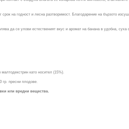
ъг срок на годност и лесна разтворимост. Благодарение на бързото изсу
олява да се улови естественият вкус и аромат на банана в удобна, суха
н малтодекстрин като носител (15%).
0 гр. пресни плодове.
вки или вредни вещества.