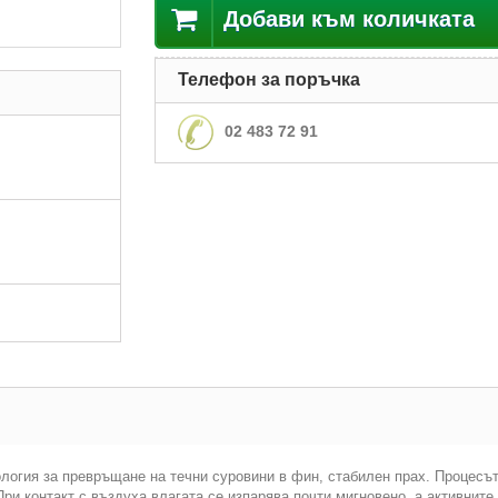
Добави към количката
Телефон за поръчка
02 483 72 91
ология за превръщане на течни суровини в фин, стабилен прах. Процесъ
ри контакт с въздуха влагата се изпарява почти мигновено, а активните