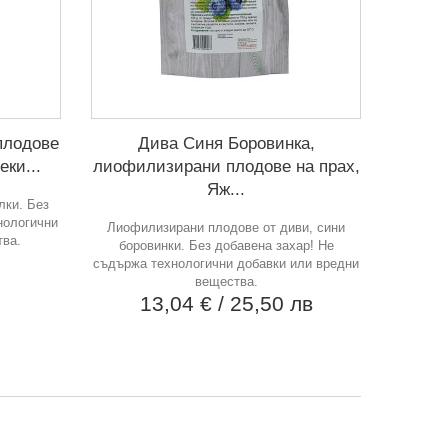
плодове
Дива Синя Боровинка,
ки...
лиофилизирани плодове на прах,
Яж...
лки. Без
нологични
Лиофилизирани плодове от диви, сини
тва.
боровинки. Без добавена захар! Не
съдържа технологични добавки или вредни
вещества.
13,04 €
/ 25,50 лв