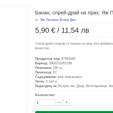
Банан, спрей-драй на прах, Яж П
от:
Яж Полезно Всеки Ден
5,90 €
/
11,54 лв
Спрей-драй плодове от банани на прах. Без добавен
вещества.
Продуктов код:
87991688
Баркод:
3800231001299
Опаковка:
100 гр.
Произход:
ЕС
Съдържание:
виж описанието
Тегло:
0.110 кг.
Подходящ за:
Възрастни, Деца, Вегетарианци, Ве
Количество: