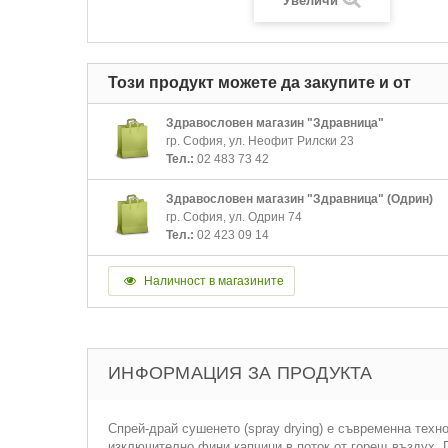
Увеличи
Този продукт можете да закупите и от
Здравословен магазин "Здравница"
гр. София, ул. Неофит Рилски 23
Тел.:
02 483 73 42
Здравословен магазин "Здравница" (Одрин)
гр. София, ул. Одрин 74
Тел.:
02 423 09 14
Наличност в магазините
ИНФОРМАЦИЯ ЗА ПРОДУКТА
Спрей-драй сушенето (spray drying) е съвременна техн
изключително фини капчици в поток от горещ въздух. П