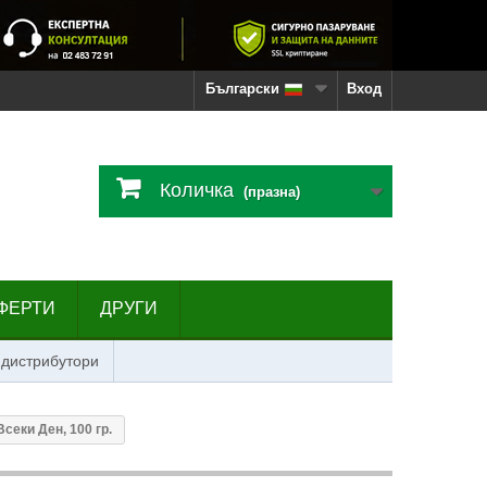
Български
Вход
Количка
(празна)
ФЕРТИ
ДРУГИ
 дистрибутори
секи Ден, 100 гр.