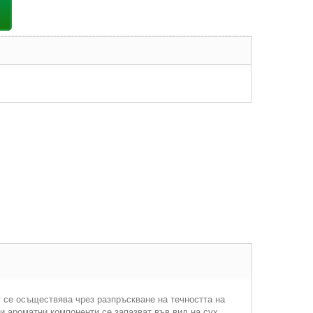
т се осъществява чрез разпръскване на течността на
 и ароматни компоненти се запазват във вид на сух