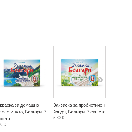
кваска за домашно
Закваска за пробиотичен
Грахов пр
село мляко, Болгари, 7
йогурт, Болгари, 7 сашета
Биониа, 20
5,80 €
4,50 €
шета
80 €