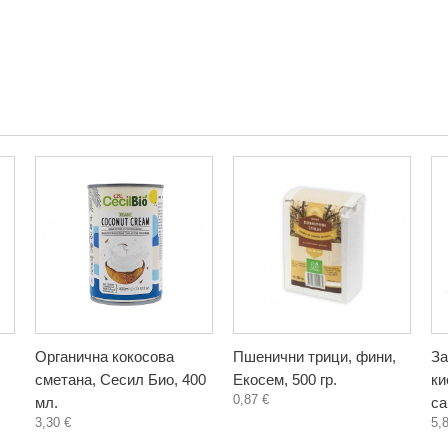
Органична кокосова
Пшенични трици, фини,
За
сметана, Сесил Био, 400
Екосем, 500 гр.
ки
0,87 €
мл.
са
3,30 €
5,