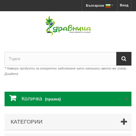
Вход
Български
*
Намери продукти за конкретно заболяване като напишеш името му (напр.:
Диабет)
Количка
(празна)
КАТЕГОРИИ