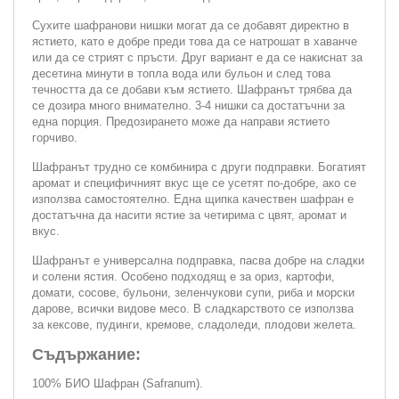
Сухите шафранови нишки могат да се добавят директно в
ястието, като е добре преди това да се натрошат в хаванче
или да се стрият с пръсти. Друг вариант е да се накиснат за
десетина минути в топла вода или бульон и след това
течността да се добави към ястието. Шафранът трябва да
се дозира много внимателно. 3-4 нишки са достатъчни за
една порция. Предозирането може да направи ястието
горчиво.
Шафранът трудно се комбинира с други подправки. Богатият
аромат и специфичният вкус ще се усетят по-добре, ако се
използва самостоятелно. Една щипка качествен шафран е
достатъчна да насити ястие за четирима с цвят, аромат и
вкус.
Шафранът е универсална подправка, пасва добре на сладки
и солени ястия. Особено подходящ е за ориз, картофи,
домати, сосове, бульони, зеленчукови супи, риба и морски
дарове, всички видове месо. В сладкарството се използва
за кексове, пудинги, кремове, сладоледи, плодови желета.
Съдържание:
100% БИО Шафран (Safranum).