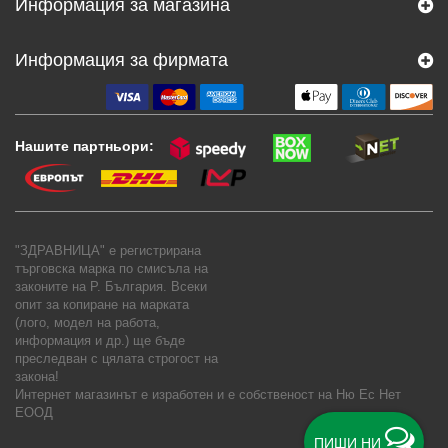
Информация за магазина
Информация за фирмата
Нашите партньори:
"ЗДРАВНИЦА" е регистрирана
търговска марка по смисъла на
законите на Р. България. Всеки
опит за копиране на марката
(лого, модел на работа,
информация и др.) ще бъде
преследван с цялата строгост на
закона!
Интернет магазинът е изработен и е собственост на
Ню Ес Нет
ЕООД
ПИШИ НИ