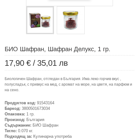
БИО Шафран, Шафран Делукс, 1 гр.
17,90 €
/
35,01 лв
Биологичен Шафран, отгледан в България. Има леко горчив вкус ,
полусладък, с привкус на мед, с аромат на море, на цветя, на парфюм и
на сено.
Продуктов код:
91543164
Баркод:
3800501673034
Опаковка:
1 гр.
Произход:
България
Съдържание:
БИО Шафран
Тегло:
0.070 кг.
Подходящ за:
Кулинарна употреба