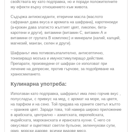
свойствата му като подправка, но и поради положителните
му ефекти върху отношението към живота.
Съдържа антиоксиданти, етерични масла (маслото
сафранал дава вкуса и аромата на шафрана), каротеноиди
(а-крокин дава златисто жълтият цвят, ликопен, бета-
каротени и други), витамини (витамин С, витамин А и
витамини от групата В комплекс) и минерали (калий, калций,
магнезий, манган, селен и други).
Шафранът има потивовъзпалително, антисептично,
тонизиращо мозъка и имуностимулиращо действие.
Препарати, произведени от шафран се използват при
лечение на депресии, против гърчове, за подобряване на
храносмилането.
Кулинарна употреба:
Използван като подправка, шафранът има леко горчив вкус ,
полусладък, с привкус на мед, с аромат на море, на цветя,
на парфюм и на сено. Той придава на храните светъл жълто
– оранжев цвят. Заради това, той намира широко приложение
в арабската, централно – азиатската, европейската,
индийската, мароканската и иранската кухни. С него се
овкусяват и оцветяват светли бульони, зеленчукови супи,
ориз, морски дарове, всички видове месо.