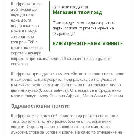
Шафранът не се
купи този продукт от
доближава до
Магазин в твоя град
вкус до нито
една друга
Този продукт можете да закупите от
подправка и не
партньорската, търговска мрежа на
може да бъде
“Здравница”
заменян или
копиран. Той е
ВИЖ АДРЕСИТЕ НА МАГАЗИНИТЕ
много полезен за
хората и намира
широко и притежава редица благоприятни за здравето
свойства.
Шафранът принадлежи към семейството на растенията ирис
и към рода на минзухарите. Подправката се получава от
мъничките охра на стигми на специален, интензивно лилав
цвят минзухар (Crocus sativus). Отглежда се в Средиземно
море с фокус върху Северна Африка, Мала Азия и Испания.
Здравословни ползи:
Шафранът е не само най-скъпата подправка в света, но и
тази, която има голямо разнообразие от положителни
ефекти. Още в древността шафранът се е смятал за
луксозна стока за богове и крале. Не само по отношение на