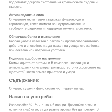
подпомагат доброто състояние на кръвоносните съдове и
сърцето.
Антиоксидантна сила
Опушените люти чушки съдържат флавоноиди и
каротеноиди, които помагат за неутрализиране на
свободните радикали и поддържат имунната система.
Облекчава болка и възпаления
Капсаицинът е известен с лекото си противовъзпалително
действие и способността да намалява усещането за болка
при локална или вътрешна употреба.
Подпомага доброто настроение
Комбинацията от витамини B-комплекс, капсаицин и
антиоксиданти стимулира производството на „хормоните на
щастието“, което помага при стрес и умора.
Съдържание:
Опушен, сушен и фино смлян лют червен пипер.
Начин на употреба:
Използвайте ¼ - ½ ч.л. за 4-6 порции. Добавяйте в течни
ястия на слаб огън, за да развие аромат без да прегаря. В