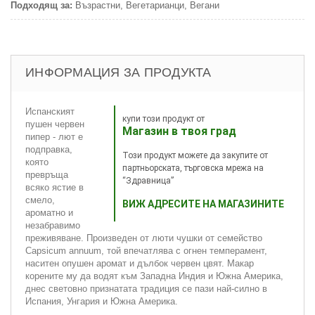
Подходящ за:
Възрастни, Вегетарианци, Вегани
ИНФОРМАЦИЯ ЗА ПРОДУКТА
Испанският
купи този продукт от
пушен червен
Магазин в твоя град
пипер - лют е
подправка,
Този продукт можете да закупите от
която
партньорската, търговска мрежа на
превръща
“Здравница”
всяко ястие в
смело,
ВИЖ АДРЕСИТЕ НА МАГАЗИНИТЕ
ароматно и
незабравимо
преживяване. Произведен от люти чушки от семейство
Capsicum annuum, той впечатлява с огнен темперамент,
наситен опушен аромат и дълбок червен цвят. Макар
корените му да водят към Западна Индия и Южна Америка,
днес световно признатата традиция се пази най-силно в
Испания, Унгария и Южна Америка.