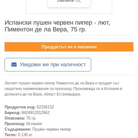
Увеличи
Испански пушен червен пипер - лют,
Пиментон де ла Вера, 75 гр.
Продуктът не е наличен
Уведоми ме при наличност
Лютият пушен червен пипер Пиментон де ла Вера е продукт със
защитено наименование за произход. Произвежда се в Испания в
долината де ла Вера, област Естремадура.
Продуктов код:
62336132
Баркод:
8424912012562
Опаковка:
75 гр.
Произход:
Испания
Съдържание:
Пушен червен пипер
Тегло:
0.130 кг.