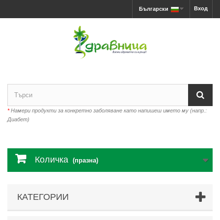
Вход
Български
*
Намери продукти за конкретно заболяване като напишеш името му (напр.:
Диабет)
Количка
(празна)
КАТЕГОРИИ