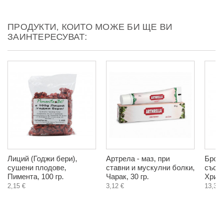
ПРОДУКТИ, КОИТО МОЖЕ БИ ЩЕ ВИ
ЗАИНТЕРЕСУВАТ:
Лиций (Годжи бери),
Артрела - маз, при
Брон
сушени плодове,
ставни и мускулни болки,
със з
Пимента, 100 гр.
Чарак, 30 гр.
Христ
2,15 €
3,12 €
13,30 