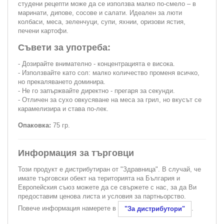
студени рецепти може да се използва малко по-смело – в
маринати, дипове, сосове и салати. Идеален за люти
колбаси, меса, зеленчуци, супи, яхнии, оризови ястия,
печени картофи.
Съвети за употреба:
- Дозирайте внимателно - концентрацията е висока.
- Използвайте като сол: малко количество променя всичко,
но прекаляването доминира.
- Не го запържвайте директно - прегаря за секунди.
- Отличен за сухо овкусяване на меса за грил, но вкусът се
карамелизира и става по-лек.
Опаковка:
75 гр.
Информация за търговци
Този продукт е дистрибутиран от "Здравница". В случай, че
имате търговски обект на територията на България и
Европейския съюз можете да се свържете с нас, за да Ви
предоставим ценова листа и условия за партньорство.
Повече информация намерете в
.
"За дистрибутори"