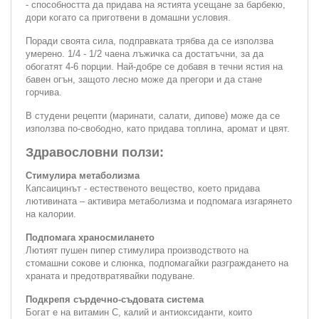
- способността да придава на ястията усещане за барбекю,
дори когато са приготвени в домашни условия.
Поради своята сила, подправката трябва да се използва
умерено. 1/4 - 1/2 чаена лъжичка са достатъчни, за да
обогатят 4-6 порции. Най-добре се добавя в течни ястия на
бавен огън, защото лесно може да прегори и да стане
горчива.
В студени рецепти (маринати, салати, дипове) може да се
използва по-свободно, като придава топлина, аромат и цвят.
Здравословни ползи:
Стимулира метаболизма
Капсаицинът - естественото вещество, което придава
лютивината – активира метаболизма и подпомага изгарянето
на калории.
Подпомага храносмилането
Лютият пушен пипер стимулира производството на
стомашни сокове и слюнка, подпомагайки разграждането на
храната и предотвратявайки подуване.
Подкрепя сърдечно-съдовата система
Богат е на витамин С, калий и антиоксиданти, които