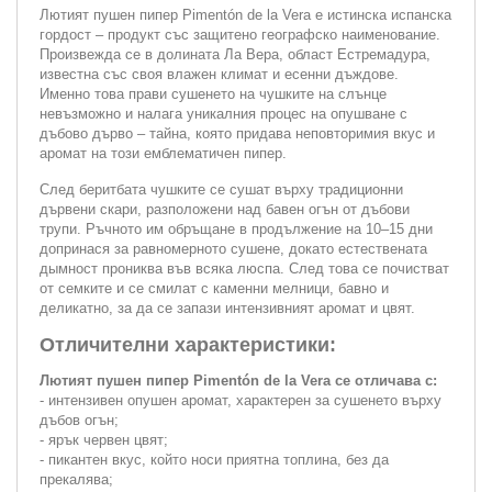
Лютият пушен пипер Pimentón de la Vera е истинска испанска
гордост – продукт със защитено географско наименование.
Произвежда се в долината Ла Вера, област Естремадура,
известна със своя влажен климат и есенни дъждове.
Именно това прави сушенето на чушките на слънце
невъзможно и налага уникалния процес на опушване с
дъбово дърво – тайна, която придава неповторимия вкус и
аромат на този емблематичен пипер.
След беритбата чушките се сушат върху традиционни
дървени скари, разположени над бавен огън от дъбови
трупи. Ръчното им обръщане в продължение на 10–15 дни
допринася за равномерното сушене, докато естествената
дымност прониква във всяка люспа. След това се почистват
от семките и се смилат с каменни мелници, бавно и
деликатно, за да се запази интензивният аромат и цвят.
Отличителни характеристики:
Лютият пушен пипер Pimentón de la Vera се отличава с:
- интензивен опушен аромат, характерен за сушенето върху
дъбов огън;
- ярък червен цвят;
- пикантен вкус, който носи приятна топлина, без да
прекалява;