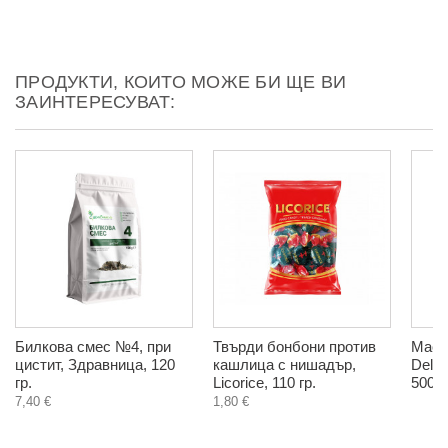
ПРОДУКТИ, КОИТО МОЖЕ БИ ЩЕ ВИ
ЗАИНТЕРЕСУВАТ:
Билкова смес №4, при
Твърди бонбони против
Масл
цистит, Здравница, 120
кашлица с нишадър,
Delic
гр.
Licorice, 110 гр.
500 м
7,40 €
1,80 €