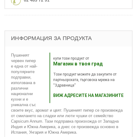
ИНФОРМАЦИЯ ЗА ПРОДУКТА
Пушеният
купи този продукт от
червен пипер
Магазин в твоя град
е една от най-
популярните
Този продукт можете да закупите от
подправки,
партньорската, търговска мрежа на
използвана в
“Здравница”
различни
национални
ВИЖ АДРЕСИТЕ НА МАГАЗИНИТЕ
кухни и е
уникална със
своите вкус, аромат и цвят. Пушеният пипер се произвежда
от смилането на сладки или люти чушки от семейство
Capsicum Annum. Тази подправка произхожда от Западна
Индия и Южна Америка, а днес се произвежда основно в
Испания, Унгария и Южна Америка.