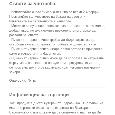
Съвети за употреба:
- Използвайте около ¼ чаена лъжица за всеки 2-4 порции.
Променяйте количеството на базата на своя опит.
Избягвайте експериментите в началото.
- Мислете за пушения пипер като за сол; ако сложите малко,
добавя вкус, но ако сложите прекалено много може да
развали рецептата.
- Пушеният червен пипер трябва да бъде загрят, за да
освободи вкуса си, затова го прибавете докато готвите.
- Пушеният червен пипер изгаря лесно затова го прибавете
само в течности и на бавен огън.
- Пушеният червен пипер може да се използва за натриване
върху меса за скара, но поради температурата, вкусът ще
се промени, докато се карамелизират неговите натурални
захари.
Опаковка:
75 гр.
Информация за търговци
Този продукт е дистрибутиран от "Здравница". В случай, че
имате търговски обект на територията на България и
Европейския съюз можете да се свържете с нас, за да Ви