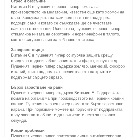
Стрес и безсъние
Витамин В в пушеният червен пипер помага за
производството на мелатонин, известен още като хормон на
съня. Консумацията на тази подправка ще поддържа
подобри съня и когато се събуждате ще се чувствате
наистина отпочинали. Освен това, пушеният червен пипер
стимулира нивата на серотонин и норепинефрин в тялото,
което е сигурен начин за избавяне от стреса.
За здраво сърце
Витамин С в пушеният пипер осигурява защита срещу
сърдечно-съдови заболявания като инфаркт, инсулт и др.
Пушеният червен пипер съдържа желязо, магнезий, фосфор
и калий, които подпомагат пречистването на кръвта и
поддържат сърцето здраво.
Бързо зарастване на рани
Пушеният червен пипер съдържа Витамин Е. Подправката
помага на организма при производството на червени кръвни
клетки. Пушеният червен пипер помага за бързо зарастване
нарани. При порязване можете да поръсите от подправката
въру засегната област и да притиснете леко за няколко
секунди.
Кожни проблеми
Пушеният червен пипер притежава силни антибактериални