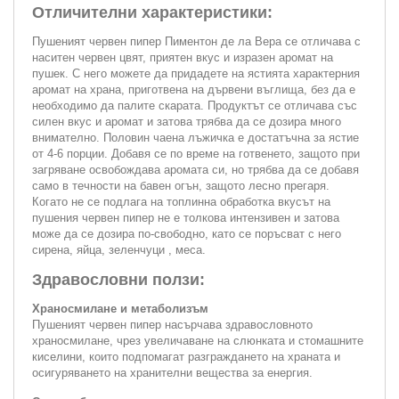
Отличителни характеристики:
Пушеният червен пипер Пиментон де ла Вера се отличава с
наситен червен цвят, приятен вкус и изразен аромат на
пушек. С него можете да придадете на ястията характерния
аромат на храна, приготвена на дървени въглища, без да е
необходимо да палите скарата. Продуктът се отличава със
силен вкус и аромат и затова трябва да се дозира много
внимателно. Половин чаена лъжичка е достатъчна за ястие
от 4-6 порции. Добавя се по време на готвенето, защото при
загряване освобождава аромата си, но трябва да се добавя
само в течности на бавен огън, защото лесно прегаря.
Когато не се подлага на топлинна обработка вкусът на
пушения червен пипер не е толкова интензивен и затова
може да се дозира по-свободно, като се поръсват с него
сирена, яйца, зеленчуци , меса.
Здравословни ползи:
Храносмилане и метаболизъм
Пушеният червен пипер насърчава здравословното
храносмилане, чрез увеличаване на слюнката и стомашните
киселини, които подпомагат разграждането на храната и
осигуряването на хранителни вещества за енергия.