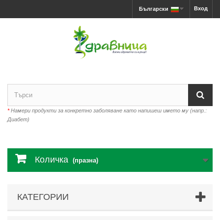
Вход
Български
*
Намери продукти за конкретно заболяване като напишеш името му (напр.:
Диабет)
Количка
(празна)
КАТЕГОРИИ