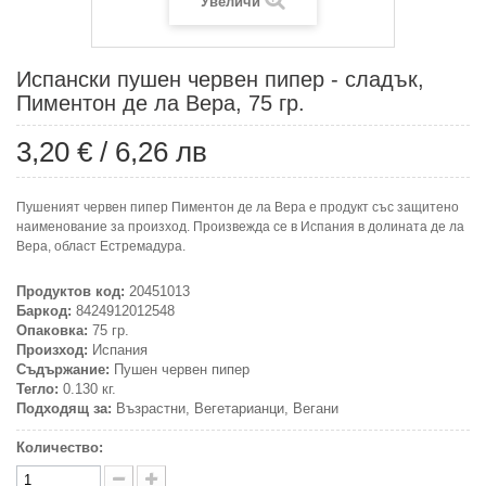
Увеличи
Испански пушен червен пипер - сладък,
Пиментон де ла Вера, 75 гр.
3,20 €
/
6,26 лв
Пушеният червен пипер Пиментон де ла Вера е продукт със защитено
наименование за произход. Произвежда се в Испания в долината де ла
Вера, област Естремадура.
Продуктов код:
20451013
Баркод:
8424912012548
Опаковка:
75 гр.
Произход:
Испания
Съдържание:
Пушен червен пипер
Тегло:
0.130 кг.
Подходящ за:
Възрастни, Вегетарианци, Вегани
Количество: