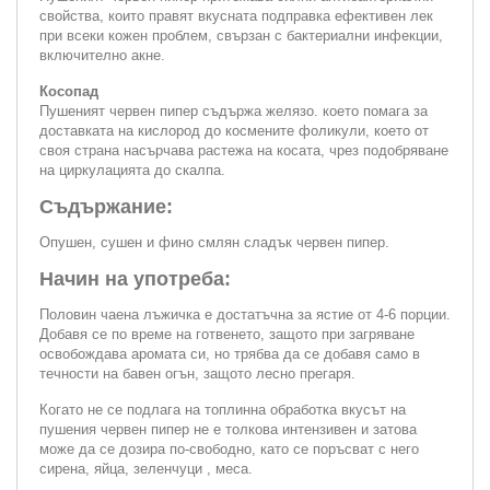
свойства, които правят вкусната подправка ефективен лек
при всеки кожен проблем, свързан с бактериални инфекции,
включително акне.
Косопад
Пушеният червен пипер съдържа желязо. което помага за
доставката на кислород до космените фоликули, което от
своя страна насърчава растежа на косата, чрез подобряване
на циркулацията до скалпа.
Съдържание:
Опушен, сушен и фино смлян сладък червен пипер.
Начин на употреба:
Половин чаена лъжичка е достатъчна за ястие от 4-6 порции.
Добавя се по време на готвенето, защото при загряване
освобождава аромата си, но трябва да се добавя само в
течности на бавен огън, защото лесно прегаря.
Когато не се подлага на топлинна обработка вкусът на
пушения червен пипер не е толкова интензивен и затова
може да се дозира по-свободно, като се поръсват с него
сирена, яйца, зеленчуци , меса.