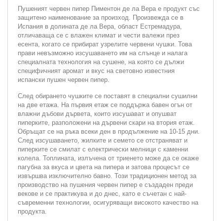
Пушеният червен пипер Пиментон де ла Вера е продукт със
защитено наименование за произход. Произвежда се в
Испания в долината де ла Вера, област Естремадура,
отличаваща се с влажен климат и чести валежи през
есента, когато се прибират узрелите червени чушки. Това
прави невъзможно изсушаването им на слънце и налага
специалната технология на сушене, на която се дължи
специфичният аромат и вкус на световно известния
испански пушен червен пипер.
След обирането чушките се поставят в специални сушилни
на две етажа. На първия етаж се поддържа бавен огън от
влажни дъбови дървета, които изсушават и опушват
пиперките, разположени на дървени скари на втория етаж.
Обръщат се на ръка всеки ден в продължение на 10-15 дни.
След изсушаването, жилките и семето се отстраняват и
пиперките се смилат с електрически мелници с каменни
колела. Топлината, излъчена от триенето може да се окаже
пагубна за вкуса и цвета на пипера и затова процесът се
извършва изключително бавно. Този традиционен метод за
производство на пушения червен пипер е създаден преди
векове и се практикува и до днес, като е съчетан с най-
съвременни технологии, осигуряващи високото качество на
продукта.