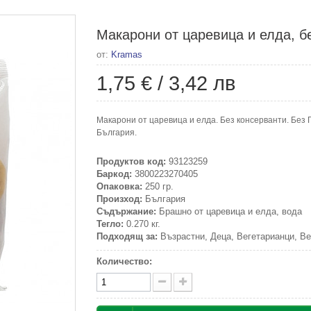
Макарони от царевица и елда, бе
от:
Kramas
1,75 €
/
3,42 лв
Макарони от царевица и елда. Без консерванти. Без 
България.
Продуктов код:
93123259
Баркод:
3800223270405
Опаковка:
250 гр.
Произход:
България
Съдържание:
Брашно от царевица и елда, вода
Тегло:
0.270 кг.
Подходящ за:
Възрастни, Деца, Вегетарианци, Ве
Количество: