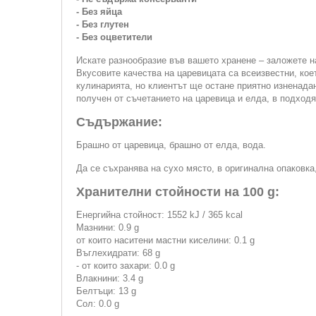
- Без яйца
- Без глутен
- Без оцветители
Искате разнообразие във вашето хранене – заложете н
Вкусовите качества на царевицата са всеизвестни, кое
кулинарията, но клиентът ще остане приятно изненадан
получен от съчетанието на царевица и елда, в подхо
Съдържание:
Брашно от царевица, брашно от елда, вода.
Да се съхранява на сухо място, в оригинална опаковка
Хранителни стойности на 100 g:
Енергийна стойност: 1552 kJ / 365 kcal
Мазнини: 0.9 g
от които наситени мастни киселини: 0.1 g
Въглехидрати: 68 g
- от които захари: 0.0 g
Влакнини: 3.4 g
Белтъци: 13 g
Сол: 0.0 g