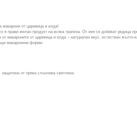
а макарони от царевица и елда!
то я прави желан продукт на всяка трапеза. От нея се добиват редица пр
 от макароните от царевица и елда – натурален вкус, естествен жълто-к
дящи макаронени форми.
, защитено от пряка слънчева светлина.