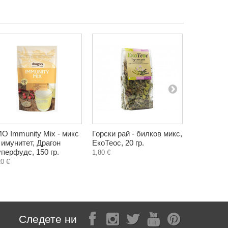
О Immunity Mix - микс
Горски рай - билков микс,
Билков ча
 имунитет, Драгон
ЕкоТеос, 20 гр.
Монарда, 
перфудс, 150 гр.
пакетчета
1,80 €
20 €
0,97 €
Следете ни