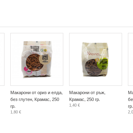
Макарони от ориз и елда,
Макарони от ръж,
Ма
без глутен, Крамас, 250
Крамас, 250 гр.
бе
1,40 €
гр.
гр.
1,80 €
2,