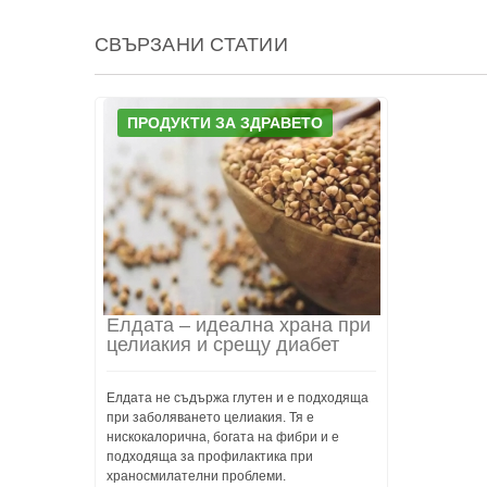
СВЪРЗАНИ СТАТИИ
ПРОДУКТИ ЗА ЗДРАВЕТО
Елдата – идеална храна при
целиакия и срещу диабет
Елдата не съдържа глутен и е подходяща
при заболяването целиакия. Тя е
нискокалорична, богата на фибри и е
подходяща за профилактика при
храносмилателни проблеми.