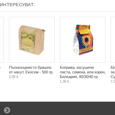
АИНТЕРЕСУВАТ:
-
Пълнозърнесто брашно
Коприва, изсушени
БИ
от нахут, Екосем - 500 гр.
листа, семена, или корен,
за
Билкария, 40/30/40 гр.
Су
2,05 €
1,30 €
7,