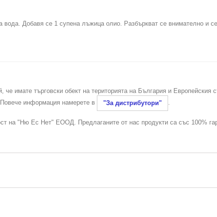
ща вода. Добавя се 1 супена лъжица олио. Разбъркват се внимателно и се
й, че имате търговски обект на територията на България и Европейския 
. Повече информация намерете в
.
"За дистрибутори"
ост на "Ню Ес Нет" ЕООД. Предлаганите от нас продукти са със 100% га