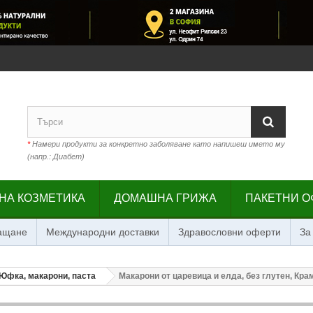
*
Намери продукти за конкретно заболяване като напишеш името му
(напр.: Диабет)
НА КОЗМЕТИКА
ДОМАШНА ГРИЖА
ПАКЕТНИ О
лащане
Международни доставки
Здравословни оферти
За
Юфка, макарони, паста
Макарони от царевица и елда, без глутен, Крам