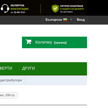
Български
Вход
Количка
(празна)
ФЕРТИ
ДРУГИ
 дистрибутори
ас, 250 гр.