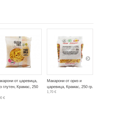
карони от царевица,
Макарони от ориз и
Макарони 
з глутен, Крамас, 250
царевица, Крамас, 250 гр.
глутен, Кр
1,70 €
2,20 €
00 €