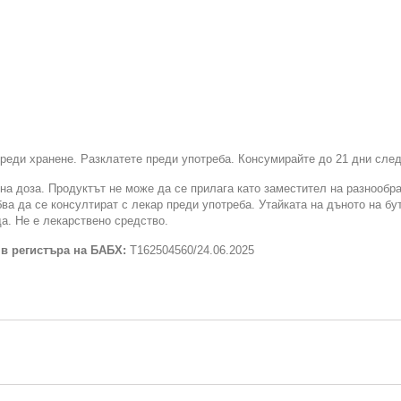
преди хранене. Разклатете преди употреба. Консумирайте до 21 дни след
а доза. Продуктът не може да се прилага като заместител на разнообра
а да се консултират с лекар преди употреба. Утайката на дъното на бут
а. Не е лекарствено средство.
 в регистъра на БАБХ:
T162504560/24.06.2025