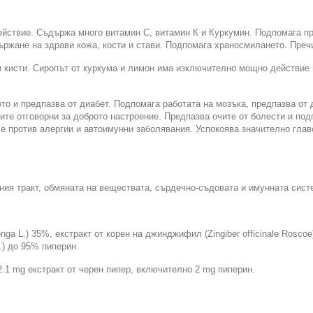
ействие. Съдържа много витамин С, витамин К и Куркумин. Подпомага пр
ржане на здрави кожа, кости и стави. Подпомага храносмилането. Преч
и кисти. Сиропът от куркума и лимон има изключително мощно действие
то и предпазва от диабет. Подпомага работата на мозъка, предпазва от
те отговорни за доброто настроение. Предпазва очите от болести и под
се против алергии и автоимунни заболявания. Успокоява значително гла
ия тракт, обмяната на веществата, сърдечно-съдовата и имунната сист
ga L.) 35%, екстракт от корен на джинджифил (Zingiber officinale Roscoe
.) до 95% пиперин.
.1 mg екстракт от черен пипер, включително 2 mg пиперин.