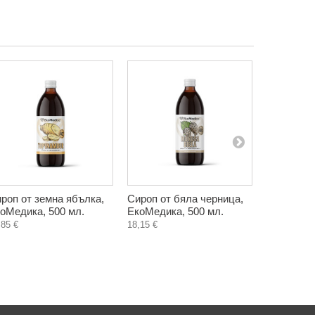
роп от земна ябълка,
Сироп от бяла черница,
Антеворт
оМедика, 500 мл.
ЕкоМедика, 500 мл.
феромони
мл.
,85 €
18,15 €
14,40 €