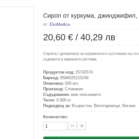
Сироп от куркума, джинджифил, 
от:
EkoMedica
20,60 €
/
40,29 лв
Сиропът допринася за нормалното състояние на сто
съдовата и имунната система.
Продуктов код:
25742574
Баркод:
8586025210249
Опаковка:
500 мл.
Произход:
Словакия
Съдържание:
виж описанието
Тегло:
0.900 кг.
Подходящ за:
Възрастни, Вегетарианци, Вегани
Количество: