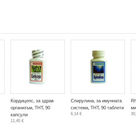
Кордицепс, за здрав
Спирулина, за имунната
Rh
организъм, ТНТ, 90
система, ТНТ, 90 таблети
ми
6,14 €
30
капсули
11,45 €