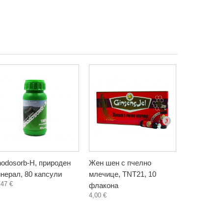
odosorb-H, природен
Жен шен с пчелно
Демир Боз
нерал, 80 капсули
млечице, TNT21, 10
Bozan), Б
,47 €
флакона
капсули
4,00 €
10,45 €