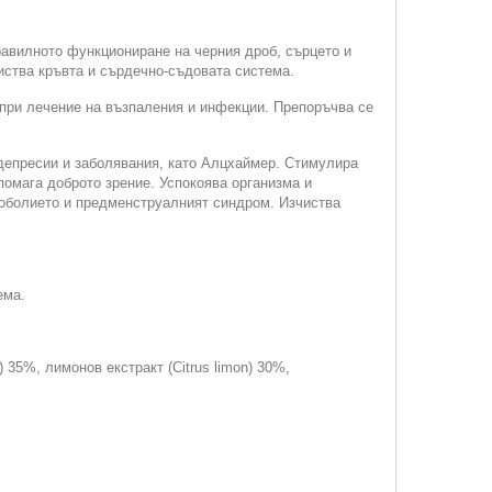
авилното функциониране на черния дроб, сърцето и
иства кръвта и сърдечно-съдовата система.
 при лечение на възпаления и инфекции. Препоръчва се
 депресии и заболявания, като Алцхаймер. Стимулира
помага доброто зрение. Успокоява организма и
воболието и предменструалният синдром. Изчиства
ема.
) 35%, лимонов екстракт (Citrus limon) 30%,