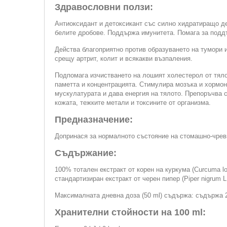
Здравословни ползи:
Антиоксидант и детоксикант със силно хидратиращо д
белите дробове. Поддържа имунитета. Помага за поддъ
Действа благоприятно против образуването на тумори 
срещу артрит, колит и всякакви възпаления.
Подпомага изчистването на лошият холестерол от тяло
паметта и концентрацията. Стимулира мозъка и хормони
мускулатурата и дава енергия на тялото. Препоръчва 
кожата, тежките метали и токсините от организма.
Предназначение:
Допринася за нормалното състояние на стомашно-чревн
Съдържание:
100% тотален екстракт от корен на куркума (Curcuma lon
стандартизиран екстракт от черен пипер (Piper nigrum L
Максималната дневна доза (50 ml) съдържа: съдържа 2
Хранителни стойности на 100 ml: