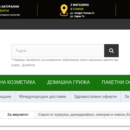
*
Намери продукти за конкретно заболяване като напишеш името му
(напр.: Диабет)
НА КОЗМЕТИКА
ДОМАШНА ГРИЖА
ПАКЕТНИ О
лащане
Международни доставки
Здравословни оферти
За
За имунитет
Сироп от куркума, джинджифил, пиперин и лимон, Е