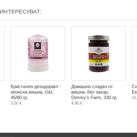
АИНТЕРЕСУВАТ:
Кристален дезодорант -
Домашно сладко от
Си
японска вишна, U&I,
вишни, без захар,
Ек
45/80 гр.
Dimmy's Farm, 330 гр.
15
3,50 €
4,90 €