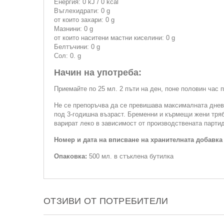
Енергия: 0 kJ / 0 kcal
Въглехидрати: 0 g
от които захари: 0 g
Мазнини: 0 g
от които наситени мастни киселини: 0 g
Белтъчини: 0 g
Сол: 0. g
Начин на употреба:
Приемайте по 25 мл. 2 пъти на ден, поне половин час 
Не се препоръчва да се превишава максималната дневн
под 3-годишна възраст. Бременни и кърмещи жени трябв
варират леко в зависимост от производствената партид
Номер и дата на вписване на хранителната добавка
Опаковка:
500 мл. в стъклена бутилка
ОТЗИВИ ОТ ПОТРЕБИТЕЛИ