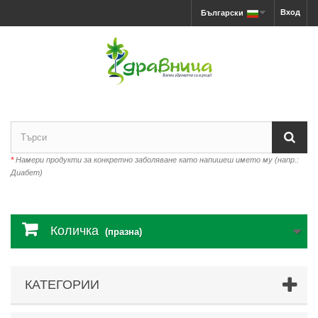
Вход
Български
*
Намери продукти за конкретно заболяване като напишеш името му (напр.:
Диабет)
Количка
(празна)
КАТЕГОРИИ