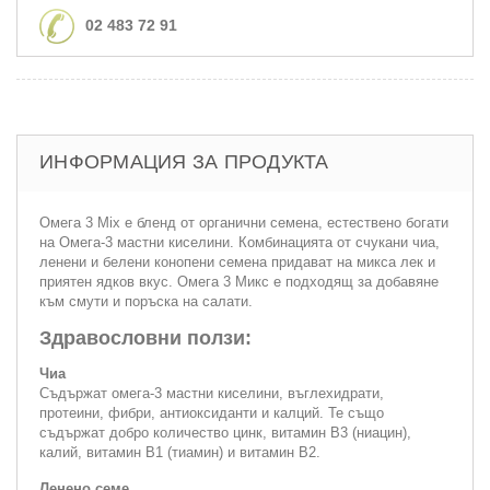
02 483 72 91
ИНФОРМАЦИЯ ЗА ПРОДУКТА
Омега 3 Mix е бленд от органични семена, естествено богати
на Омега-3 мастни киселини. Комбинацията от счукани чиа,
ленени и белени конопени семена придават на микса лек и
приятен ядков вкус. Омега 3 Микс е подходящ за добавяне
към смути и поръска на салати.
Здравословни ползи:
Чиа
Съдържат омега-3 мастни киселини, въглехидрати,
протеини, фибри, антиоксиданти и калций. Те също
съдържат добро количество цинк, витамин В3 (ниацин),
калий, витамин В1 (тиамин) и витамин В2.
Ленено семе