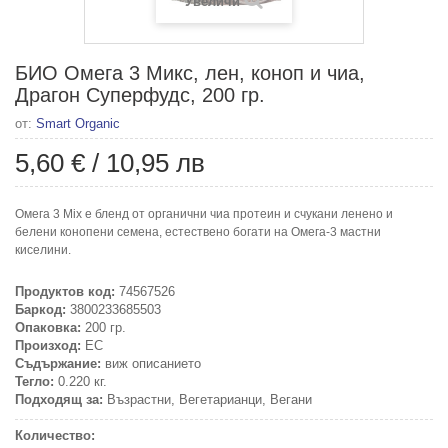
Увеличи
БИО Омега 3 Микс, лен, коноп и чиа,
Драгон Суперфудс, 200 гр.
от:
Smart Organic
5,60 €
/
10,95 лв
Омега 3 Mix е бленд от органични чиа протеин и счукани ленено и
белени конопени семена, естествено богати на Омега-3 мастни
киселини.
Продуктов код:
74567526
Баркод:
3800233685503
Опаковка:
200 гр.
Произход:
ЕС
Съдържание:
виж описанието
Тегло:
0.220 кг.
Подходящ за:
Възрастни, Вегетарианци, Вегани
Количество: