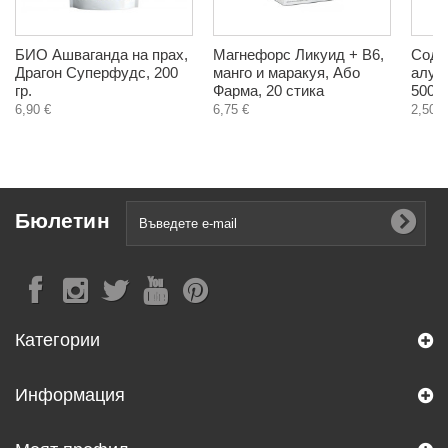
БИО Ашваганда на прах,
Магнефорс Ликуид + В6,
Сода
Драгон Суперфудс, 200
манго и маракуя, Або
алум
гр.
Фарма, 20 стика
500 г
6,90 €
6,75 €
2,50 €
Бюлетин
Категории
Информация