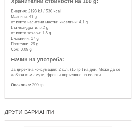
Хранителни стойности на 100 g:
Енергия: 2193 kJ / 530 kcal
Мазнини: 41 g
от които наситени мастни киселини: 4.1 g
Въглехидрати: 5.2 g
от които захари: 1.8 g
Влакнини: 17 g
Протеини: 26 g
Сол: 0.09 g
Начин на употреба:
За директна консумация: 2 с.л. (15 гр.) на ден. Може да се
добавя към смути, фреш и поръсване на салати.
Опаковка:
200 гр.
ДРУГИ ВАРИАНТИ