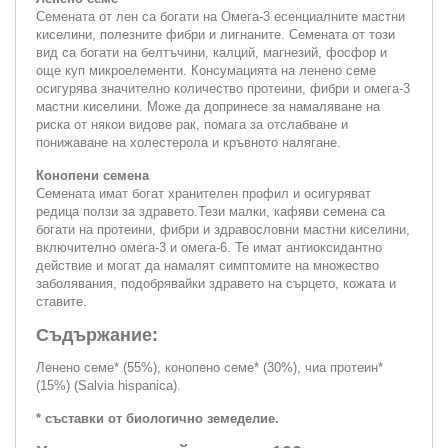
Семената от лен са богати на Омега-3 есенциалните мастни
киселини, полезните фибри и лигнаните. Семената от този
вид са богати на белтъчини, калций, магнезий, фосфор и
още куп микроелементи. Консумацията на ленено семе
осигурява значително количество протеини, фибри и омега-3
мастни киселини. Mоже да допринесе за намаляване на
риска от някои видове рак, помага за отслабване и
понижаване на холестерола и кръвното налягане.
Конопени семена
Семената имат богат хранителен профил и осигуряват
редица ползи за здравето.Тези малки, кафяви семена са
богати на протеини, фибри и здравословни мастни киселини,
включително омега-3 и омега-6. Те имат антиоксидантно
действие и могат да намалят симптомите на множество
заболявания, подобрявайки здравето на сърцето, кожата и
ставите.
Съдържание:
Ленено семе* (55%), конопено семе* (30%), чиа протеин*
(15%) (Salvia hispanica).
* съставки от биологично земеделие.