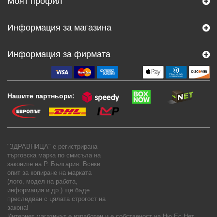
Моят профил
Информация за магазина
Информация за фирмата
Нашите партньори:
"ЗДРАВНИЦА" е регистрирана
търговска марка по смисъла на
законите на Р. България. Всеки
опит за копиране на марката
(лого, модел на работа,
информация и др.) ще бъде
преследван с цялата строгост на
закона!
Интернет магазинът е изработен и е собственост на
Ню Ес Нет