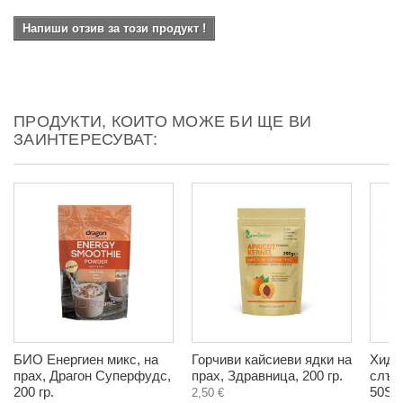
Напиши отзив за този продукт !
ПРОДУКТИ, КОИТО МОЖЕ БИ ЩЕ ВИ
ЗАИНТЕРЕСУВАТ:
БИО Енергиен микс, на
Горчиви кайсиеви ядки на
Хидр
прах, Драгон Суперфудс,
прах, Здравница, 200 гр.
слън
200 гр.
50SPF
2,50 €