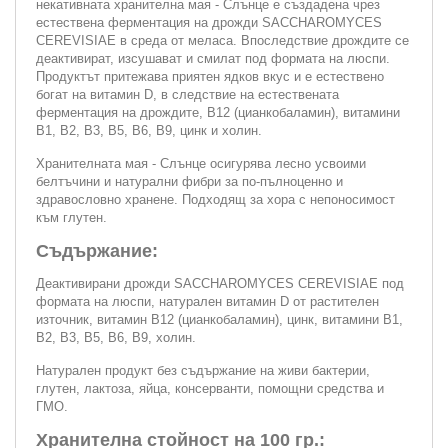
некативната хранителна мая - Слънце е създадена чрез
естествена ферментация на дрожди SACCHAROMYCES
CEREVISIAE в среда от меласа. Впоследствие дрождите се
деактивират, изсушават и смилат под формата на люспи.
Продуктът притежава приятен ядков вкус и е естествено
богат на витамин D, в следствие на естествената
ферментация на дрождите, В12 (цианкобаламин), витамини
В1, В2, В3, В5, В6, В9, цинк и холин.
Хранителната мая - Слънце осигурява лесно усвоими
белтъчини и натурални фибри за по-пълноценно и
здравословно хранене. Подходящ за хора с непоносимост
към глутен.
Съдържание:
Деактивирани дрожди SACCHAROMYCES CEREVISIAE под
формата на люспи, натурален витамин D от растителен
източник, витамин В12 (цианкобаламин), цинк, витамини В1,
В2, В3, В5, В6, В9, холин.
Натурален продукт без съдържание на живи бактерии,
глутен, лактоза, яйца, консерванти, помощни средства и
ГМО.
Хранителна стойност на 100 гр.: