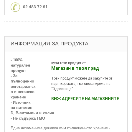
02 483 72 91
ИНФОРМАЦИЯ ЗА ПРОДУКТА
- 100%
купи този продукт от
натурален
Магазин в твоя град
продукт
- За
Този продукт можете да закупите от
пълноценно
партньорската, търговска мрежа на
вегетарианск
“Здравница”
о и веганско
хранене
ВИЖ АДРЕСИТЕ НА МАГАЗИНИТЕ
- Източник
на витамин
D, B-витамини и холин
- Не съдържа ГМО
Една незаменима добавка към пълноценното хранене -