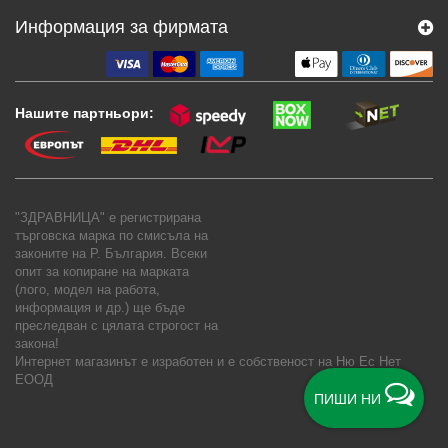
Информация за фирмата
Нашите партньори:
"ЗДРАВНИЦА" е регистрирана
търговска марка по смисъла на
законите на Р. България. Всеки
опит за копиране на марката
(лого, модел на работа,
информация и др.) ще бъде
преследван с цялата строгост на
закона!
Интернет магазинът е изработен и е собственост на
Ню Ес Нет
ЕООД
ПИШИ НИ