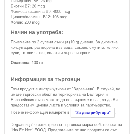
Пиридоксин В6: 23 mg
Биотин B7: 20 mcg
Фолиева киселина B9: 4000 mcg
Цианкобаламин - B12: 108 mcg
Холин: 200 mcg
Начин на употреба:
Приемайте по 2 супени лъжици (10 g) дневно. За директна
консумация, разтворена във вода, сокове, смутита, мляко,
супи, готови ястия, салати и зърнени храни.
Опаковка:
100 гр.
Информация за търговци
Този продукт е дистрибутиран от "Здравница". В случай, че
имате търговски обект на територията на България и
Европейския съюз можете да се свържете с нас, за да Ви
предоставим ценова листа и условия за партньорство.
Повече информация намерете в
.
"За дистрибутори"
"Здравница" е регистрирана търговска марка собственост на
"Ню Ес Нет" ЕООД. Предлаганите от нас продукти са със