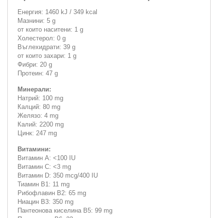
Енергия: 1460 kJ / 349 kcal
Мазнини: 5 g
от които наситени: 1 g
Холестерол: 0 g
Въглехидрати: 39 g
от които захари: 1 g
Фибри: 20 g
Протеин: 47 g
Минерали:
Натрий: 100 mg
Калций: 80 mg
Желязо: 4 mg
Калий: 2200 mg
Цинк: 247 mg
Витамини:
Витамин А: <100 IU
Витамин С: <3 mg
Витамин D: 350 mcg/400 IU
Тиамин B1: 11 mg
Рибофлавин B2: 65 mg
Ниацин B3: 350 mg
Пантеонова киселина B5: 99 mg