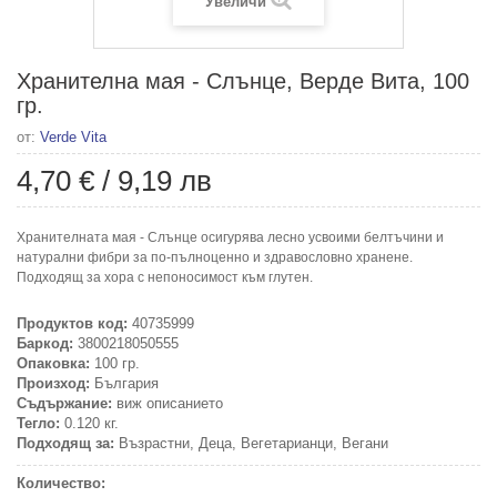
Увеличи
Хранителна мая - Слънце, Верде Вита, 100
гр.
от:
Verde Vita
4,70 €
/
9,19 лв
Хранителната мая - Слънце осигурява лесно усвоими белтъчини и
натурални фибри за по-пълноценно и здравословно хранене.
Подходящ за хора с непоносимост към глутен.
Продуктов код:
40735999
Баркод:
3800218050555
Опаковка:
100 гр.
Произход:
България
Съдържание:
виж описанието
Тегло:
0.120 кг.
Подходящ за:
Възрастни, Деца, Вегетарианци, Вегани
Количество: