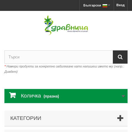
Вход
Български
*
Намери продукти за конкретно заболяване като напишеш името му (напр.:
Диабет)
Количка
(празна)
КАТЕГОРИИ