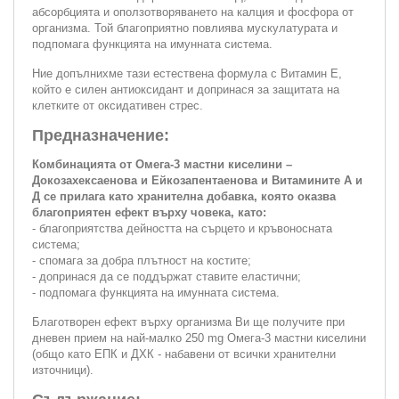
абсорбцията и оползотворяването на калция и фосфора от
организма. Той благоприятно повлиява мускулатурата и
подпомага функцията на имунната система.
Ние допълнихме тази естествена формула с Витамин Е,
който е силен антиоксидант и допринася за защитата на
клетките от оксидативен стрес.
Предназначение:
Комбинацията от Омега-3 мастни киселини –
Докозахексаенова и Ейкозапентаенова и Витамините А и
Д се прилага като хранителна добавка, която оказва
благоприятен ефект върху човека, като:
- благоприятства дейността на сърцето и кръвоносната
система;
- спомага за добра плътност на костите;
- допринася да се поддържат ставите еластични;
- подпомага функцията на имунната система.
Благотворен ефект върху организма Ви ще получите при
дневен прием на най-малко 250 mg Омега-3 мастни киселини
(общо като ЕПК и ДХК - набавени от всички хранителни
източници).