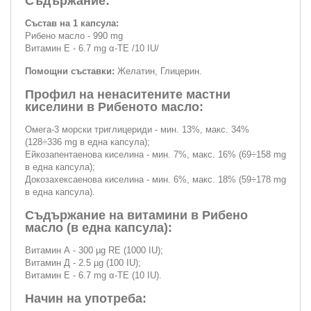
Съдържание:
Състав на 1 капсула:
Рибено масло - 990 mg
Витамин Е - 6.7 mg α-TE /10 IU/
Помощни съставки:
Желатин, Глицерин.
Профил на ненаситените мастни
киселини в Рибеното масло:
Омега-3 морски триглицериди - мин. 13%, макс. 34%
(128÷336 mg в една капсула);
Ейкозапентаенова киселина - мин. 7%, макс. 16% (69÷158 mg
в една капсула);
Докозахексаенова киселина - мин. 6%, макс. 18% (59÷178 mg
в една капсула).
Съдържание на витамини в Рибено
масло (в една капсула):
Витамин А - 300 µg RE (1000 IU);
Витамин Д - 2.5 µg (100 IU);
Витамин Е - 6.7 mg α-TE (10 IU).
Начин на употреба: