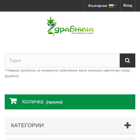
Вход
Български
*
Намери продукти за конкретно заболяване като напишеш името му (напр.:
Диабет)
Количка
(празна)
КАТЕГОРИИ