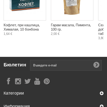
Кофлет, при кашлица,
Гарам масала, Пимента,
Селе
Хималая, 10 бонбона
100 гр.
добав
табл
1,64 €
2,00 €
3,80 €
Бюлетин
Категории
Информация