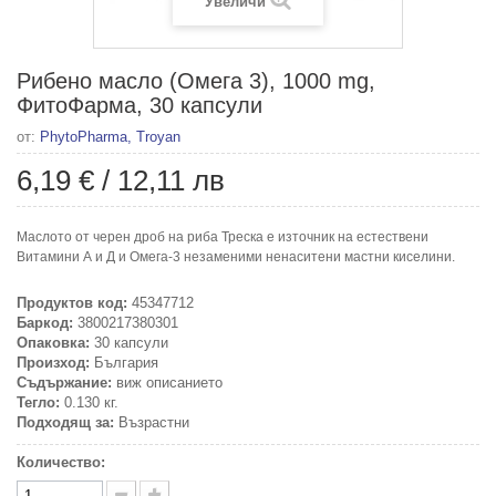
Увеличи
Рибено масло (Омега 3), 1000 mg,
ФитоФарма, 30 капсули
от:
PhytoPharma, Troyan
6,19 €
/
12,11 лв
Маслото от черен дроб на риба Треска e източник на естествени
Витамини А и Д и Омега-3 незаменими ненаситени мастни киселини.
Продуктов код:
45347712
Баркод:
3800217380301
Опаковка:
30 капсули
Произход:
България
Съдържание:
виж описанието
Тегло:
0.130 кг.
Подходящ за:
Възрастни
Количество: