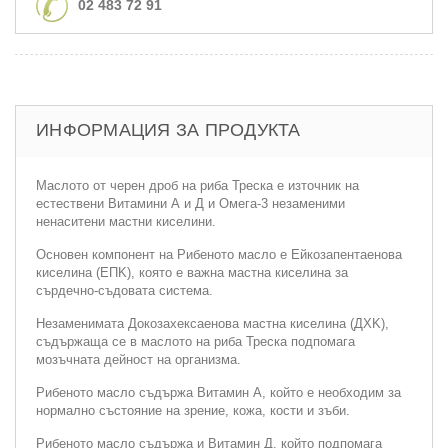
02 483 72 91
ИНФОРМАЦИЯ ЗА ПРОДУКТА
Маслото от черен дроб на риба Треска e източник на
естествени Витамини А и Д и Омега-3 незаменими
ненаситени мастни киселини.
Основен компонент на Рибеното масло е Ейкозапентаенова
киселина (ЕПK), която е важна мастна киселина за
сърдечно-съдовата система.
Незаменимата Докозахексаенова мастна киселина (ДХK),
съдържаща се в маслото на риба Треска подпомага
мозъчната дейност на организма.
Рибеното масло съдържа Витамин А, който е необходим за
нормално състояние на зрение, кожа, кости и зъби.
Рибенoтo маслo съдържа и Витамин Д, който подпомага