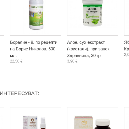
и
Боралин - 8, по рецепти
Алое, сух екстракт
Яб
на Борис Николов, 500
(кристали), при запек,
Кр
2,
мл.
Здравница, 30 гр.
22,50 €
3,90 €
АИНТЕРЕСУВАТ: