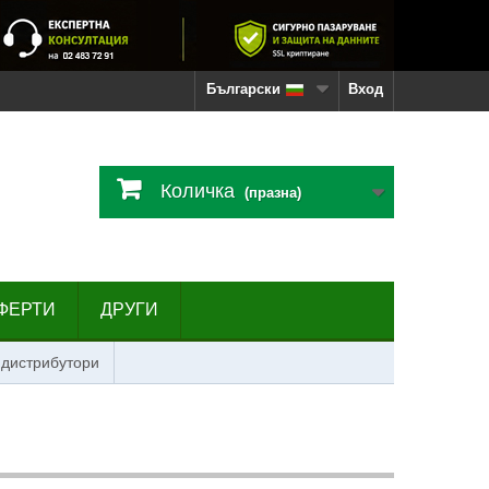
Български
Вход
Количка
(празна)
ФЕРТИ
ДРУГИ
 дистрибутори