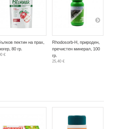
ълков пектин на прах,
Rhodosorb-H, природен,
Сироп от 
югер, 80 гр.
пречистен минерал, 100
хранителн
00 €
гр.
Фентъзи Л
25,40 €
3,30 €