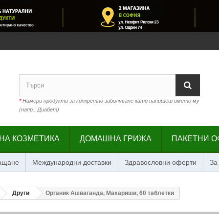
*
Намери продукти за конкретно заболяване като напишеш името му
(напр.: Диабет)
НА КОЗМЕТИКА
ДОМАШНА ГРИЖА
ПАКЕТНИ О
лащане
Международни доставки
Здравословни оферти
За
Други
Органик Ашваганда, Махариши, 60 таблетки