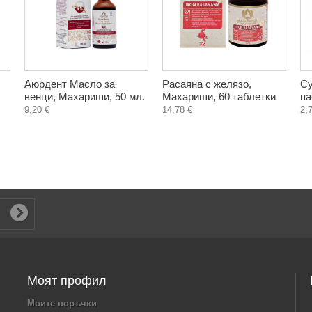
Аюрдент Масло за
Расаяна с желязо,
Су
венци, Махариши, 50 мл.
Махариши, 60 таблетки
па
9,20 €
14,78 €
2,
Моят профил
Моите поръчки