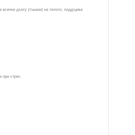
а всички дхату (тъкани) на тялото, поддържа
 при стрес.