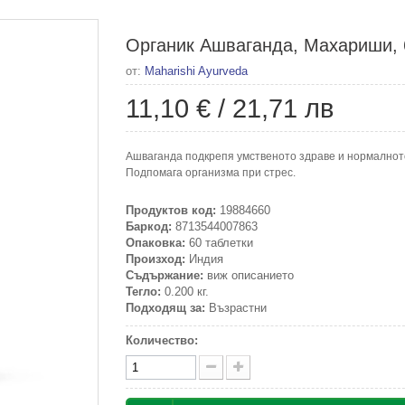
Органик Ашваганда, Махариши, 
от:
Maharishi Ayurveda
11,10 €
/
21,71 лв
Ашваганда подкрепя умственото здраве и нормалнот
Подпомага организма при стрес.
Продуктов код:
19884660
Баркод:
8713544007863
Опаковка:
60 таблетки
Произход:
Индия
Съдържание:
виж описанието
Тегло:
0.200 кг.
Подходящ за:
Възрастни
Количество: