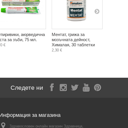
пиривики, аюрведична
Ментат, грижа за
Паста за 
ста за зъби, 75 мл.
мозъчната дейност,
цялостна 
Хималая, 30 таблетки
Хималая, 
70 €
2,30 €
3,12 €
Следете ни
Информация за магазина
Здравословен онлайн магазин Здравница,