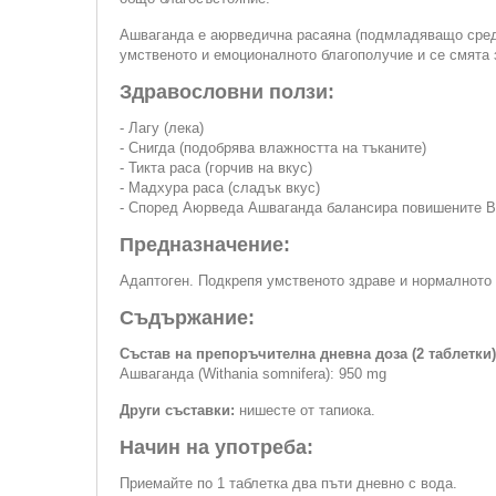
Ашваганда е аюрведична расаяна (подмладяващо средств
умственото и емоционалното благополучие и се смята з
Здравословни ползи:
- Лагу (лека)
- Снигда (подобрява влажността на тъканите)
- Тикта раса (горчив на вкус)
- Мадхура раса (сладък вкус)
- Според Аюрведа Ашваганда балансира повишените В
Предназначение:
Адаптоген. Подкрепя умственото здраве и нормалното 
Съдържание:
Състав на препоръчителна дневна доза (2 таблетки)
Ашваганда (Withania somnifera): 950 mg
Други съставки:
нишесте от тапиока.
Начин на употреба:
Приемайте по 1 таблетка два пъти дневно с вода.