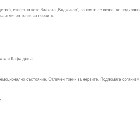
о), известна като билката „Ваджикар“, за която се казва, че подхранв
а отличен тоник за нервите.
ата и Кафа доша.
емоционално състояние. Отличен тоник за нервите. Подпомага организма
: