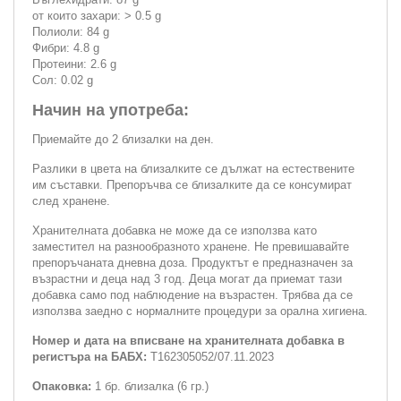
от които захари: > 0.5 g
Полиоли: 84 g
Фибри: 4.8 g
Протеини: 2.6 g
Сол: 0.02 g
Начин на употреба:
Приемайте до 2 близалки на ден.
Разлики в цвета на близалките се дължат на естествените
им съставки. Препоръчва се близалките да се консумират
след хранене.
Хранителната добавка не може да се използва като
заместител на разнообразното хранене. Не превишавайте
препоръчаната дневна доза. Продуктът е предназначен за
възрастни и деца над 3 год. Деца могат да приемат тази
добавка само под наблюдение на възрастен. Трябва да се
използва заедно с нормалните процедури за орална хигиена.
Номер и дата на вписване на хранителната добавка в
регистъра на БАБХ:
Т162305052/07.11.2023
Опаковка:
1 бр. близалка (6 гр.)