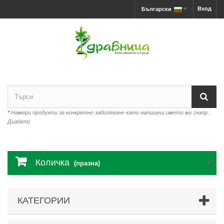
Вход
Български
*
Намери продукти за конкретно заболяване като напишеш името му (напр.:
Диабет)
Количка
(празна)
КАТЕГОРИИ