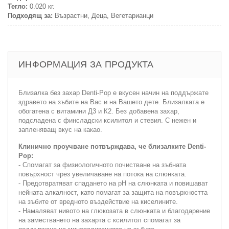
Тегло:
0.020 кг.
Подходящ за:
Възрастни, Деца, Вегетарианци
ИНФОРМАЦИЯ ЗА ПРОДУКТА
Близалка без захар Denti-Pop е вкусен начин на поддържате
здравето на зъбите на Вас и на Вашето дете. Близалката е
обогатена с витамини Д3 и К2. Без добавена захар,
подсладена с финсладски ксилитол и стевия. С нежен и
запленяващ вкус на какао.
Клинично проучване потвърждава, че близалките Denti-
Pop:
- Спомагат за физиологичното почистване на зъбната
повърхност чрез увеличаване на потока на слюнката.
- Предотвратяват спадането на рН на слюнката и повишават
нейната алкалност, като помагат за защита на повърхността
на зъбите от вредното въздействие на киселините.
- Намаляват нивото на глюкозата в слюнката и благодарение
на заместването на захарта с ксилитол спомагат за