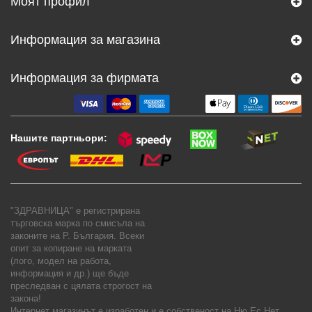
Моят профил
Информация за магазина
Информация за фирмата
Нашите партньори:
"ЗДРАВНИЦА" е регистрирана
търговска марка по смисъла на
законите на Р. България. Всеки
опит за копиране на марката
(лого, модел на работа,
информация и др.) ще бъде
преследван с цялата строгост на
закона!
Интернет магазинът е изработен и е собственост на
Ню Ес Нет