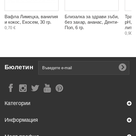
Вафла Лимецка, ванилия
Близалка за здрави зъби,
Трапе
и кокос, Екосем, 30 гр.
без захар, ананас, Денти-
pH, Г
Поп, 6 гр.
литр
0,70 €
0,90 €
Бюлетин
Категории
Информация