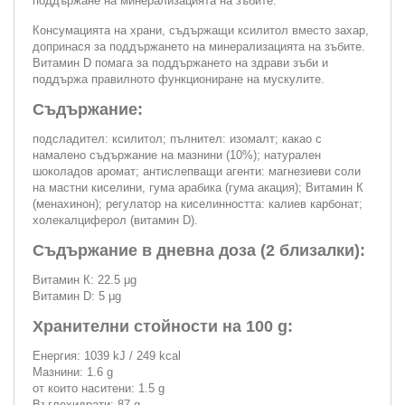
поддържане на минерализацията на зъбите.
Консумацията на храни, съдържащи ксилитол вместо захар,
допринася за поддържането на минерализацията на зъбите.
Витамин D помага за поддържането на здрави зъби и
поддържа правилното функциониране на мускулите.
Съдържание:
подсладител: ксилитол; пълнител: изомалт; какао с
намалено съдържание на мазнини (10%); натурален
шоколадов аромат; антислепващи агенти: магнезиеви соли
на мастни киселини, гума арабика (гума акация); Витамин К
(менахинон); регулатор на киселинността: калиев карбонат;
холекалциферол (витамин D).
Съдържание в дневна доза (2 близалки):
Витамин К: 22.5 μg
Витамин D: 5 μg
Хранителни стойности на 100 g:
Енергия: 1039 kJ / 249 kcal
Мазнини: 1.6 g
от които наситени: 1.5 g
Въглехидрати: 87 g