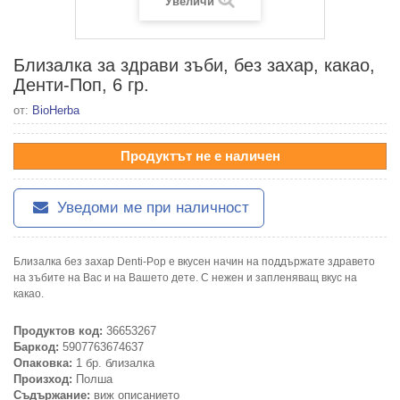
Увеличи
Близалка за здрави зъби, без захар, какао,
Денти-Поп, 6 гр.
от:
BioHerba
Продуктът не е наличен
Уведоми ме при наличност
Близалка без захар Denti-Pop е вкусен начин на поддържате здравето
на зъбите на Вас и на Вашето дете. С нежен и запленяващ вкус на
какао.
Продуктов код:
36653267
Баркод:
5907763674637
Опаковка:
1 бр. близалка
Произход:
Полша
Съдържание:
виж описанието