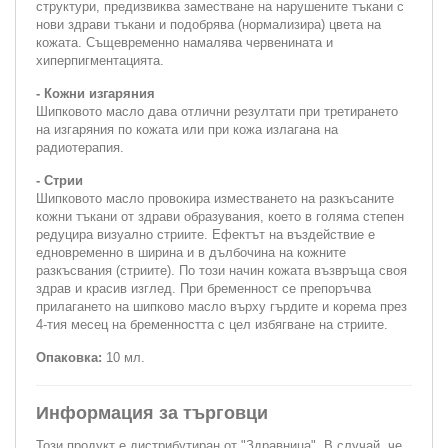
структури, предизвиква заместване на нарушените тъкани с
нови здрави тъкани и подобрява (нормализира) цвета на
кожата. Същевременно намалява червенината и
хиперпигментацията.
- Кожни изгаряния
Шипковото масло дава отлични резултати при третирането
на изгаряния по кожата или при кожа излагана на
радиотерапия.
- Стрии
Шипковото масло провокира изместването на разкъсаните
кожни тъкани от здрави образувания, което в голяма степен
редуцира визуално стриите. Ефектът на въздействие е
едновременно в ширина и в дълбочина на кожните
разкъсвания (стриите). По този начин кожата възвръща своя
здрав и красив изглед. При бременност се препоръчва
прилагането на шипково масло върху гърдите и корема през
4-тия месец на бременността с цел избягване на стриите.
Опаковка:
10 мл.
Информация за търговци
Този продукт е дистрибутиран от "Здравница". В случай, че