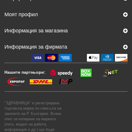
Моят профил
Информация за магазина
Информация за фирмата
Нашите партньори:
"ЗДРАВНИЦА" е регистрирана
търговска марка по смисъла на
законите на Р. България. Всеки
опит за копиране на марката
(лого, модел на работа,
информация и др.) ще бъде