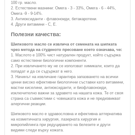
100 гр. масло.
2. Естествени мазнини: Омега - 3 - 33%, Омега - 6 - 44%,
Омега -9 - 9-14%.
3. Антиоксиданти - флавоноиди, бетакаротени.
4. Други витамини - С, Е.
Полезни качества:
Шипковото масло се извлича от семената на шипката
чрез метода на студеното пресоване което означава, че:
1. Маслото е 100% чист натурален продукт, който съдържа
само естествени биологични компоненти.
2. При извличането му не се използват химикали, които да
попадат и да се съдържат в него.
3. Начинът на извличане гарантира запазването на всички
ценни високо ефективни биологични съставки като витамини,
мастни киселини, антиоксиданти, и биофлавоноиди,
изключително важни за здравето на нашата кожа. Те от своя
страна са съвместими с човешката кожа и не предизвикват
алергични реакции.
Шипковото масло е здравословна и ефективна алтернатива
на козметичната хирургия, лазерната хирургия и
микропийлинга при редуцирането на белезите и други
видими следи върху кожата.