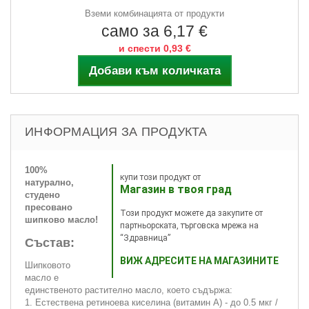
Вземи комбинацията от продукти
само за 6,17 €
и спести 0,93 €
Добави към количката
ИНФОРМАЦИЯ ЗА ПРОДУКТА
100%
купи този продукт от
натурално,
Магазин в твоя град
студено
пресовано
Този продукт можете да закупите от
шипково масло!
партньорската, търговска мрежа на
“Здравница”
Състав:
ВИЖ АДРЕСИТЕ НА МАГАЗИНИТЕ
Шипковото
масло е
единственото растително масло, което съдържа:
1. Естествена ретиноева киселина (витамин А) - до 0.5 мкг /