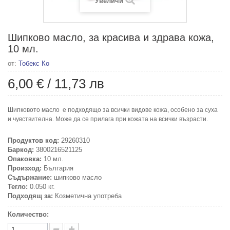
Увеличи
Шипково масло, за красива и здрава кожа,
10 мл.
от:
Тобекс Ко
6,00 €
/
11,73 лв
Шипковото масло е подходящо за всички видове кожа, особено за суха
и чувствителна. Може да се прилага при кожата на всички възрасти.
Продуктов код:
29260310
Баркод:
3800216521125
Опаковка:
10 мл.
Произход:
България
Съдържание:
шипково масло
Тегло:
0.050 кг.
Подходящ за:
Козметична употреба
Количество: