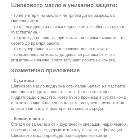
Шипковото масло е уникално защото:
- то не е етерично масло и не трябва да се разрежда с
маслоносител.
- то е подходящо за всички видове кожа, особено за суха и
чувствителна.
- то може да се прилага при кожата на всички възрасти – от
бебето до пра-пра бабата.
- то е супер фино и леко и прониква лесно в кожата.
- то позволява на кожата да диша, за разлика от много
козметични кремове, които запушват порите на кожата.
Козметично приложение
- Суха кожа
Шипковото масло поддържа оптимален баланс на мастните
киселини и водата в нашата кожа. То е превъзходно
хидратиращо средство, което бързо прониква в сухата кожа
и възстановява баланса на влагата, нарушен в резултат на
климатични и други фактори на външната среда.
- Белези и петна
Отнася се за белези от хирургически операции, наранявания,
порезни рани, акне, дерматити и други кожни деформации.
Шипковото масло премоделира нарушените кожни