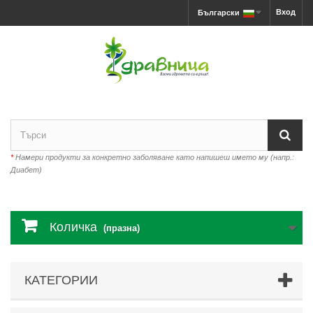
Вход
Български
*
Намери продукти за конкретно заболяване като напишеш името му (напр.:
Диабет)
Количка
(празна)
КАТЕГОРИИ