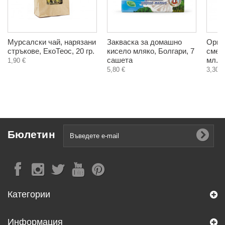
Мурсалски чай, нарязани
Закваска за домашно
Орга
стръкове, ЕкоТеос, 20 гр.
кисело мляко, Болгари, 7
смет
сашета
мл.
1,90 €
5,80 €
3,30 €
Бюлетин
Категории
Информация