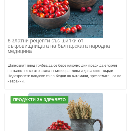
6 златни рецепти със шипки от
съкровищницата на българската народна
медицина
Шипковият плод трябва да се бере няколко дни преди да е узрял
напълно: т.е когато станат тъмнооранжеви и да са още твърди.
Недозрелите плодове са по-бедни на витамини, презрелите - са по-
нетрайни.
ПРОДУКТИ ЗА ЗДРАВЕТО