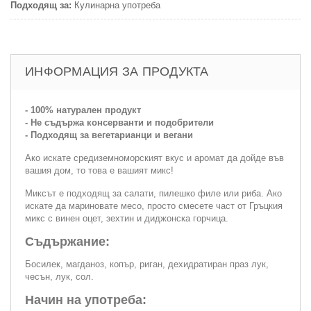
Подходящ за:
Кулинарна употреба
ИНФОРМАЦИЯ ЗА ПРОДУКТА
- 100% натурален продукт
- Не съдържа консерванти и подобрители
- Подходящ за вегетарианци и вегани
Ако искате средиземноморският вкус и аромат да дойде във
вашия дом, то това е вашият микс!
Миксът е подходящ за салати, пилешко филе или риба. Ако
искате да мариновате месо, просто смесете част от Гръцкия
микс с винен оцет, зехтин и диджонска горчица.
Съдържание:
Босилек, магданоз, копър, риган, дехидратиран праз лук,
чесън, лук, сол.
Начин на употреба: