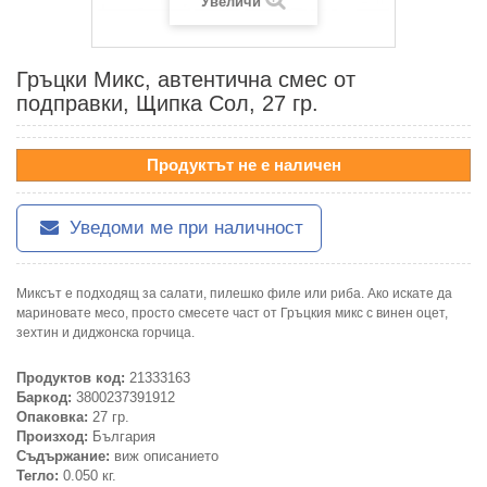
Увеличи
Гръцки Микс, автентична смес от
подправки, Щипка Сол, 27 гр.
Продуктът не е наличен
Уведоми ме при наличност
Миксът е подходящ за салати, пилешко филе или риба. Ако искате да
мариновате месо, просто смесете част от Гръцкия микс с винен оцет,
зехтин и диджонска горчица.
Продуктов код:
21333163
Баркод:
3800237391912
Опаковка:
27 гр.
Произход:
България
Съдържание:
виж описанието
Тегло:
0.050 кг.