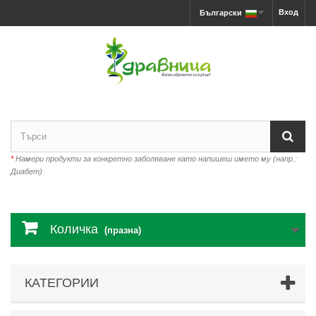
Вход
Български
*
Намери продукти за конкретно заболяване като напишеш името му (напр.:
Диабет)
Количка
(празна)
КАТЕГОРИИ