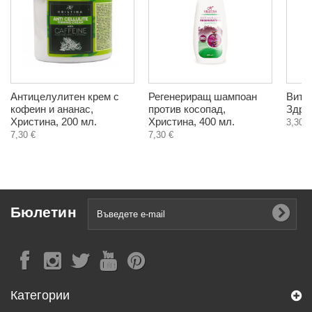
Антицелулитен крем с
Регенериращ шампоан
Витам
кофеин и ананас,
против косопад,
Здрав
Христина, 200 мл.
Христина, 400 мл.
3,30 €
7,30 €
7,30 €
Бюлетин
Категории