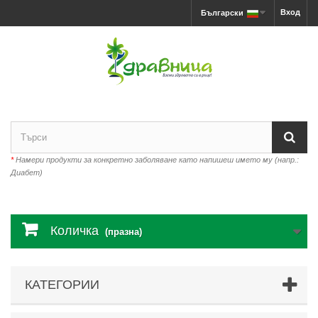
Вход
Български
*
Намери продукти за конкретно заболяване като напишеш името му (напр.:
Диабет)
Количка
(празна)
КАТЕГОРИИ