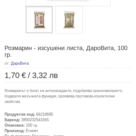
Розмарин - изсушени листа, ДароВита, 100
гр.
от:
ДароВита
1,70 €
/
3,32 лв
Розмаринът е богат на антиоксиданти, подобрява храносмилането,
подкрепя мозъчната функция, проявява противовъзпалителни
свойства.
Продуктов код:
66218695
Баркод:
3800232541565
Опаковка:
100 гр.
Произход:
Египет