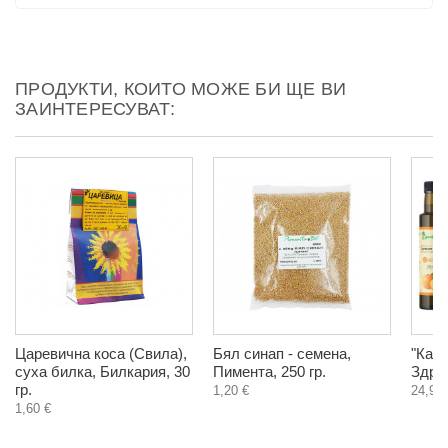
ПРОДУКТИ, КОИТО МОЖЕ БИ ЩЕ ВИ
ЗАИНТЕРЕСУВАТ:
Царевична коса (Свила),
Бял синап - семена,
"Кайс
суха билка, Билкария, 30
Пимента, 250 гр.
Здра
гр.
1,20 €
24,96 
1,60 €