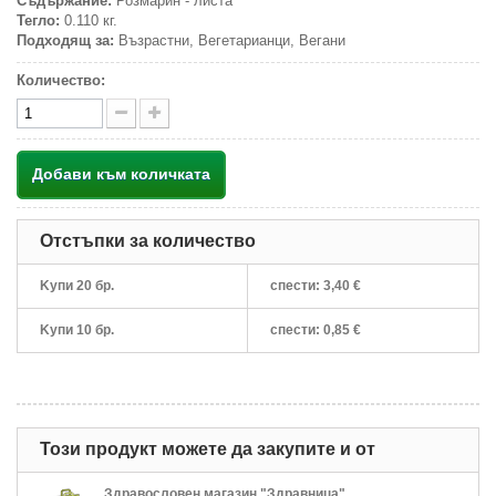
Съдържание:
Розмарин - листа
Тегло:
0.110 кг.
Подходящ за:
Възрастни, Вегетарианци, Вегани
Количество:
Добави към количката
Отстъпки за количество
Kупи 20 бр.
спести:
3,40 €
Kупи 10 бр.
спести:
0,85 €
Този продукт можете да закупите и от
Здравословен магазин "Здравница"