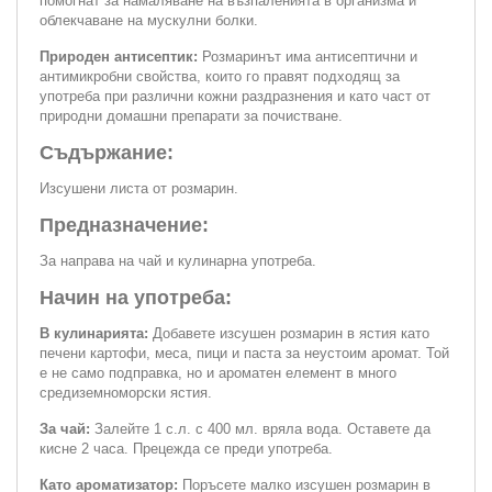
помогнат за намаляване на възпаленията в организма и
облекчаване на мускулни болки.
Природен антисептик:
Розмаринът има антисептични и
антимикробни свойства, които го правят подходящ за
употреба при различни кожни раздразнения и като част от
природни домашни препарати за почистване.
Съдържание:
Изсушени листа от розмарин.
Предназначение:
За направа на чай и кулинарна употреба.
Начин на употреба:
В кулинарията:
Добавете изсушен розмарин в ястия като
печени картофи, меса, пици и паста за неустоим аромат. Той
е не само подправка, но и ароматен елемент в много
средиземноморски ястия.
За чай:
Залейте 1 с.л. с 400 мл. вряла вода. Оставете да
кисне 2 часа. Прецежда се преди употреба.
Като ароматизатор:
Поръсете малко изсушен розмарин в