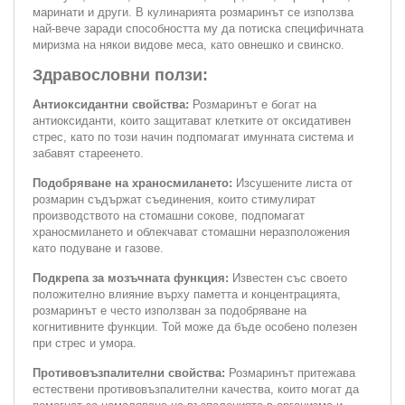
маринати и други. В кулинарията розмаринът се използва
най-вече заради способността му да потиска специфичната
миризма на някои видове меса, като овнешко и свинско.
Здравословни ползи:
Антиоксидантни свойства:
Розмаринът е богат на
антиоксиданти, които защитават клетките от оксидативен
стрес, като по този начин подпомагат имунната система и
забавят стареенето.
Подобряване на храносмилането:
Изсушените листа от
розмарин съдържат съединения, които стимулират
производството на стомашни сокове, подпомагат
храносмилането и облекчават стомашни неразположения
като подуване и газове.
Подкрепа за мозъчната функция:
Известен със своето
положително влияние върху паметта и концентрацията,
розмаринът е често използван за подобряване на
когнитивните функции. Той може да бъде особено полезен
при стрес и умора.
Противовъзпалителни свойства:
Розмаринът притежава
естествени противовъзпалителни качества, които могат да