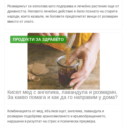
Розмаринът се използва като подправка и лечебно растение още от
древността. Неговото лечебно действие е било познато на старите
народи, които казвали, че боговете предпочитат венци от розмарин
вместо от злато.
ПРОДУКТИ ЗА ЗДРАВЕТО
Кисел мед с ангелика, лавандула и розмарин.
За какво помага и как да го направим у дома?
Комбинацията от мед, ябълков оцет, ангелика, лавандула и
розмарин подобрява храносмилането и кръвообращението,
нарушени в резултат на стрес и психическа преумора.