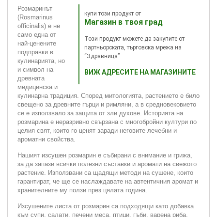
Розмаринът
купи този продукт от
(Rosmarinus
Магазин в твоя град
officinalis) е не
само една от
Този продукт можете да закупите от
най-ценените
партньорската, търговска мрежа на
подправки в
“Здравница”
кулинарията, но
и символ на
ВИЖ АДРЕСИТЕ НА МАГАЗИНИТЕ
древната
медицинска и
кулинарна традиция. Според митологията, растението е било
свещено за древните гърци и римляни, а в средновековието
се е използвало за защита от зли духове. Историята на
розмарина е неразривно свързана с многобройни култури по
целия свят, които го ценят заради неговите лечебни и
ароматни свойства.
Нашият изсушен розмарин е събирани с внимание и грижа,
за да запази всички полезни съставки и аромати на свежото
растение. Използвани са щадящи методи на сушене, които
гарантират, че ще се наслаждавате на автентичния аромат и
хранителните му ползи през цялата година.
Изсушените листа от розмарин са подходящи като добавка
към супи, салати, печени меса, птици, гъби, варена риба,