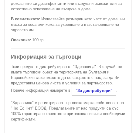
домашните си дезинфектанти или въздушни освежители за
естествено освежаване на въздуха в дома.
В козметиката:
Използвайте розмарин като част от домашни
маски за коса или кожа за укрепване и възстановяване на
здравето им.
Опаковка:
100 гр.
Информация за търговци
Този продукт е дистрибутиран от "Здравница". В случай, че
имате търговски обект на територията на България и
Европейския съюз можете да се свържете с нас, за да Ви
предоставим ценова листа и условия за партньорство.
Повече информация намерете в
.
"За дистрибутори"
"Здравница" е регистрирана търговска марка собственост на
"Ню Ес Нет" ЕООД. Предлаганите от нас продукти са със
100% гарантирано качество и притежават всички необходими
сертификати.