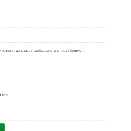
оито искат да спазват добра диета с нисък бюджет.
гани