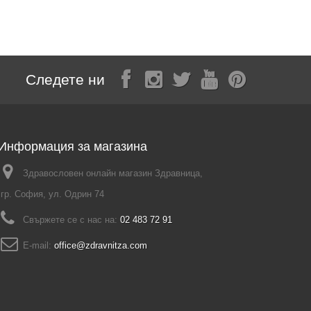
Следете ни
Информация за магазина
Здравословен онлайн магазин Здравница,
гр. София, ул. Одрин 74
Свържете се с нас на:
02 483 72 91
E-mail:
office@zdravnitza.com