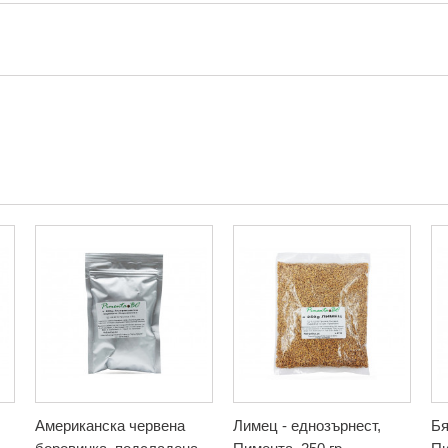
Американска червена
Лимец - еднозърнест,
Бя