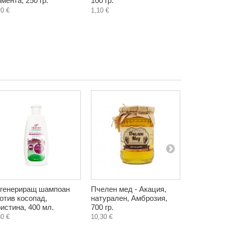
мента, 250 гр.
100 гр.
сушени п
20 €
1,10 €
Пимента, 
2,15 €
генериращ шампоан
Пчелен мед - Акация,
Глухарче,
отив косопад,
натурален, Амброзия,
или корен
истина, 400 мл.
700 гр.
гр.
30 €
10,30 €
1,20 €