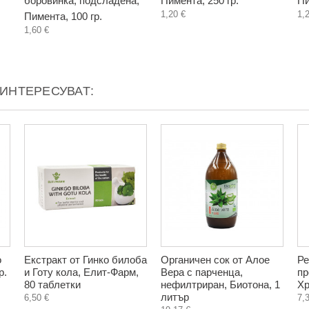
боровинка, подсладена,
Пимента, 250 гр.
Пи
1,20 €
1,
Пимента, 100 гр.
1,60 €
АИНТЕРЕСУВАТ:
о
Екстракт от Гинко билоба
Органичен сок от Алое
Ре
р.
и Готу кола, Елит-Фарм,
Вера с парченца,
пр
80 таблетки
нефилтриран, Биотона, 1
Хр
литър
6,50 €
7,