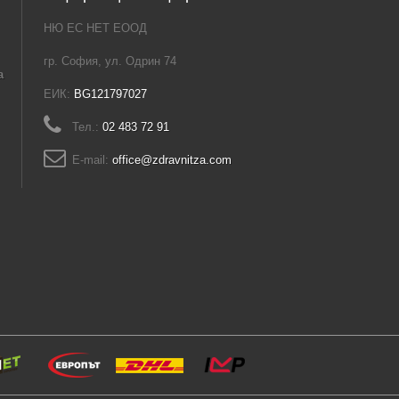
НЮ ЕС НЕТ ЕООД
гр. София, ул. Одрин 74
а
ЕИК:
BG121797027
Тел.:
02 483 72 91
E-mail:
office@zdravnitza.com