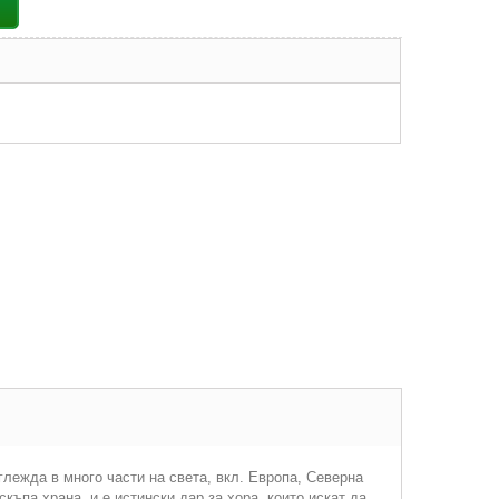
глежда в много части на света, вкл. Европа, Северна
къпа храна, и е истински дар за хора, които искат да