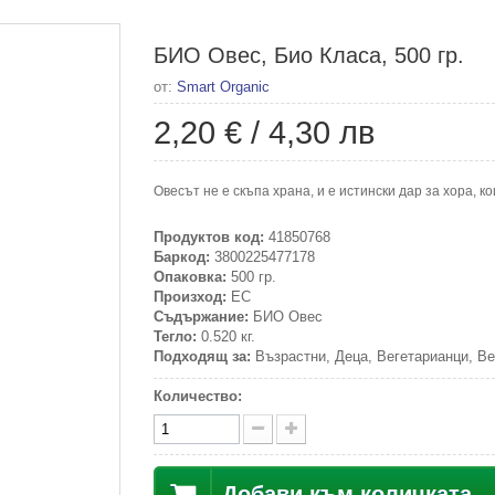
БИО Овес, Био Класа, 500 гр.
от:
Smart Organic
2,20 €
/
4,30 лв
Овесът не е скъпа храна, и е истински дар за хора, к
Продуктов код:
41850768
Баркод:
3800225477178
Опаковка:
500 гр.
Произход:
ЕС
Съдържание:
БИО Овес
Тегло:
0.520 кг.
Подходящ за:
Възрастни, Деца, Вегетарианци, Ве
Количество:
Добави към количката