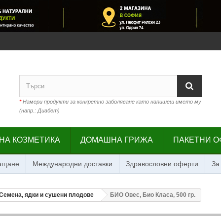
*
Намери продукти за конкретно заболяване като напишеш името му
(напр.: Диабет)
НА КОЗМЕТИКА
ДОМАШНА ГРИЖА
ПАКЕТНИ О
лащане
Международни доставки
Здравословни оферти
За
Семена, ядки и сушени плодове
БИО Овес, Био Класа, 500 гр.