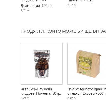
плодове, Серия
Пимента, 250 гр.
2,15 €
Дълголетие, 100 гр.
1,28 €
ПРОДУКТИ, КОИТО МОЖЕ БИ ЩЕ ВИ З
Инка Бери, сушени
Пълнозърнесто брашн
плодове, Пимента, 50 гр.
от нахут, Екосем - 500 г
2,25 €
2,05 €