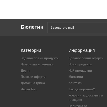
Бюлетин
Категории
Информация
Здравословни продукти
Здравословни оферти
Натурална козметика
Нови продукти
Други
Най-продавани
Пакетни оферти
Магазини
Домашна грижа
Контакти
Черен бъз
Как да поръчам?
Условия за доставка и
плащане
Политика за