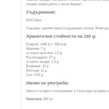
спазват добра диета с нисък бюджет.
Съдържание:
БИО Овес.
Съдържа зърнени храни (съдържащи глутен). Може да 
Хранителни стойности на 100 g:
Енергия: 1495 kJ / 355 kcal
Мазнини: 7 g
от които наситени: 1.0 g
Въглехидрати: 57 g
от които захари: 1.0 g
Влакнини: 10 g
Белтъци: 11 g
Сол: 0.02 g
Начин на употреба:
Овесът се вари в съотношение 1:2 във вода на бавен о
Опаковка:
500 гр.