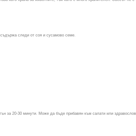
съдържа следи от соя и сусамово семе.
гън за 20-30 минути. Може да бъде прибавян към салати или здравослов