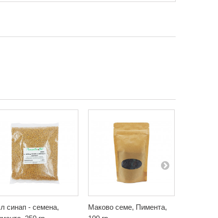
л синап - семена,
Маково семе, Пимента,
Лиций (Го