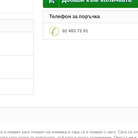
Телефон за поръчка
02 483 72 91
 е появил като плевел на ечемика и така се е появил с него. Сега се от
зва като храна за животните, тъй като е много хранителен. Овесът не е с