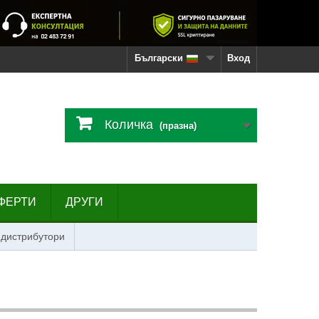
Български
Вход
Количка
(празна)
ФЕРТИ
ДРУГИ
 дистрибутори