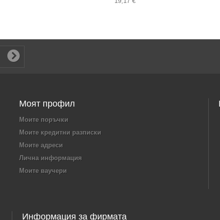
19,17 €
Моят профил
Моите поръчки
Моите кредитни разписки
Моите адреси
Лична информация
Моите ваучери
Информация за фирмата