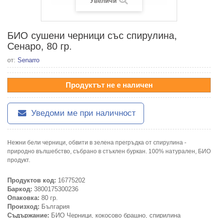
Увеличи
БИО сушени черници със спирулина,
Сенаро, 80 гр.
от:
Senarro
Продуктът не е наличен
Уведоми ме при наличност
Нежни бели черници, обвити в зелена прегръдка от спирулина -
природно вълшебство, събрано в стъклен буркан. 100% натурален, БИО
продукт.
Продуктов код:
16775202
Баркод:
3800175300236
Опаковка:
80 гр.
Произход:
България
Съдържание:
БИО Черници, кокосово брашно, спирилина