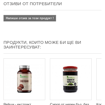
ОТЗИВИ ОТ ПОТРЕБИТЕЛИ
Напиши отзив за този продукт !
ПРОДУКТИ, КОИТО МОЖЕ БИ ЩЕ ВИ
ЗАИНТЕРЕСУВАТ:
Рейши - екстракт,
Сироп от черен бъз, без
Кофл