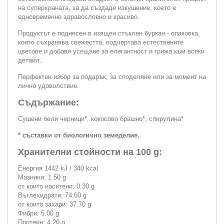
на суперхраната, за да създаде изкушение, което е
едновременно здравословно и красиво.
Продуктът е поднесен в изящен стъклен буркан - опаковка,
която съхранява свежестта, подчертава естествените
цветове и добавя усещане за елегантност и грижа към всеки
детайл.
Перфектен избор за подарък, за споделяне или за момент на
лично удоволствие.
Съдържание:
Сушени бели черници*, кокосово брашно*, спирулина*
* съставки от биологично земеделие.
Хранителни стойности на 100 g:
Енергия 1442 kJ / 340 kcal
Мазнини: 1.50 g
от които наситени: 0.30 g
Въглехидрати: 74.60 g
от които захари: 37.70 g
Фибри: 5.00 g
Протеин: 4.20 g