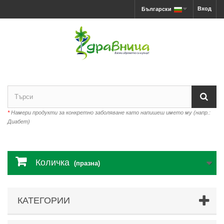
Вход
Български
*
Намери продукти за конкретно заболяване като напишеш името му (напр.:
Диабет)
Количка
(празна)
КАТЕГОРИИ