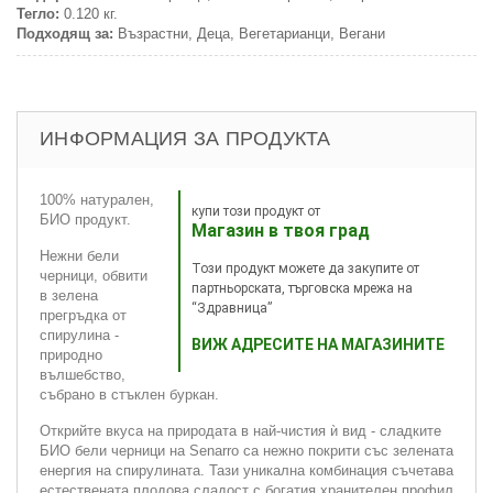
Тегло:
0.120 кг.
Подходящ за:
Възрастни, Деца, Вегетарианци, Вегани
ИНФОРМАЦИЯ ЗА ПРОДУКТА
100% натурален,
купи този продукт от
БИО продукт.
Магазин в твоя град
Нежни бели
Този продукт можете да закупите от
черници, обвити
партньорската, търговска мрежа на
в зелена
“Здравница”
прегръдка от
спирулина -
ВИЖ АДРЕСИТЕ НА МАГАЗИНИТЕ
природно
вълшебство,
събрано в стъклен буркан.
Открийте вкуса на природата в най-чистия ѝ вид - сладките
БИО бели черници на Senarro са нежно покрити със зелената
енергия на спирулината. Тази уникална комбинация съчетава
естествената плодова сладост с богатия хранителен профил