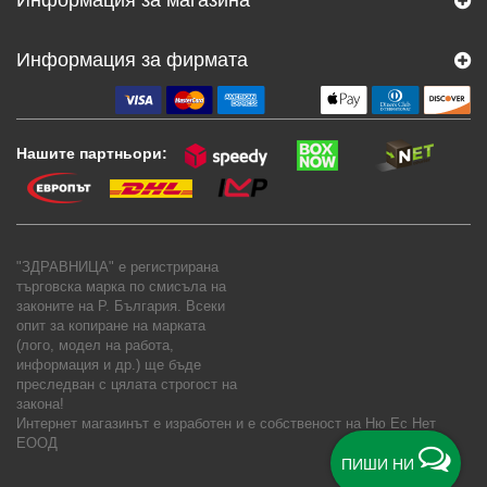
Информация за фирмата
Нашите партньори:
"ЗДРАВНИЦА" е регистрирана
търговска марка по смисъла на
законите на Р. България. Всеки
опит за копиране на марката
(лого, модел на работа,
информация и др.) ще бъде
преследван с цялата строгост на
закона!
Интернет магазинът е изработен и е собственост на
Ню Ес Нет
ЕООД
ПИШИ НИ