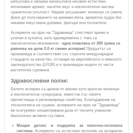
капсулова и запазва непокътнати неговия естествен
интензивен аромат, наситен вкус и изключително висока
хранителна плътност. Накрая изсушеният зеленчук се смила
фино до получаването на кремаво-бяла, ароматна пудра без
никакви изкуствени добавки, филъри или пълнители.
Аспержите на прах на "Здравница" спестяват време и
усилия в кухнята, като едновременно с това са
изключително икономични -
една опаковка от 200 грама се
равнява на цели 2.0 кг свежи аспержи!
Продуктът се
произвежда в съответствие със строгите международни
стандарти за качество, отговаря на европейското и немското
законодателство (LFGB) и е произведен изцяло от чиста
растителна суровина.
Здравословни ползи:
Белите аспержи са ценени от векове като кралски зеленчук
и изключителна суперхрана, известна със своите
пречистващи и регенериращи свойства. Благодарение на
технологията на сушене, аспержите на прах на "Здравница"
ви осигуряват концентрирана доза от техните уникални
биологично активни съставки:
Мощен детокс и подкрепа за пикочно-половата
система:
Аспержите са естествен източник на аспарагин