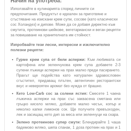
Начин на употреба:
Използвайте в кулинарията според личните си
предпочитания. Продуктът е идеален за приготвяне и
сгъстяване на изискани крем супи, сосове (като класически
сос Холандез) и дипове. Може да се добавя директно към
смутита, протеинови шейкове, вегетариански и веган рецепти
за повишаване на хранителната им стойност.
Изпробвайте тези лесни, интересни и изключително
полезни рецепти:
Гурме крем супа от бели аспержи:
Към любимата си
картофена или зеленчукова крем супа добавете 2-3
супени лъжици аспержи на прах малко преди пасирането.
Прахът ще подейства като натурален здравословен
сгъстител, придаващ плътен, автентичен ресторантски
вкус и невероятен аромат без нужда от брашно.
Кето Low-Carb сос за солени ястия:
Смесете 1 чаена
лъжичка аспержи на прах със заквасена сметана или
гръцко кисело мляко, добавете малко чесън, копър и
няколко капки лимонов сок. Ще получите превъзходен,
лек и засищащ кето дип за меса или зеленчуци на скара.
Зелено протеиново супер смути:
Блендирайте 1 чаша
бадемово мляко, шепа спанак, 1 доза протеин на прах и 1