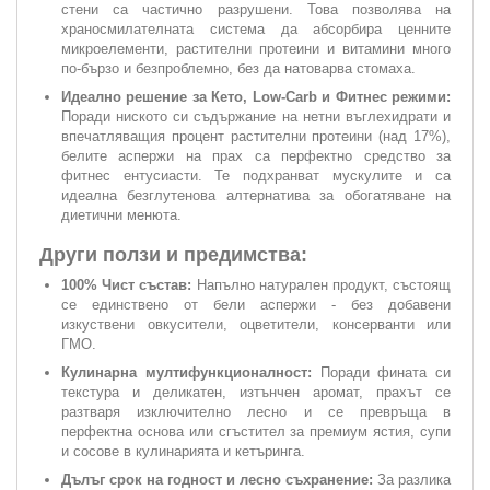
стени са частично разрушени. Това позволява на
храносмилателната система да абсорбира ценните
микроелементи, растителни протеини и витамини много
по-бързо и безпроблемно, без да натоварва стомаха.
Идеално решение за Кето, Low-Carb и Фитнес режими:
Поради ниското си съдържание на нетни въглехидрати и
впечатляващия процент растителни протеини (над 17%),
белите аспержи на прах са перфектно средство за
фитнес ентусиасти. Те подхранват мускулите и са
идеална безглутенова алтернатива за обогатяване на
диетични менюта.
Други ползи и предимства:
100% Чист състав:
Напълно натурален продукт, състоящ
се единствено от бели аспержи - без добавени
изкуствени овкусители, оцветители, консерванти или
ГМО.
Кулинарна мултифункционалност:
Поради фината си
текстура и деликатен, изтънчен аромат, прахът се
разтваря изключително лесно и се превръща в
перфектна основа или сгъстител за премиум ястия, супи
и сосове в кулинарията и кетъринга.
Дълъг срок на годност и лесно съхранение:
За разлика