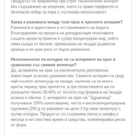
Продуктът се преработва при строг технологичен контрол
без съдържание на алергени, което го прави перфектен и
безопасен избор за хора с глутенова непоносимост.
Каква е разликата между този прах и пресните аспержи?
Разликата е единствено в отстраняването на водата.
Благодарение на процеса на дехидратация получавате
същите ценни нутриенти в супер концентриран вид, който
няма нужда от белене, премахване на твърди дървесни
краища и не крие риск от бързо разваляне.
Икономически по-изгодни ли са аспержите на прах в
сравнение със свежия зеленчук?
Да, аспержите на прах са изключително рентабилна
инвестиция за всяко домакинство. Свежите аспержи са сред
най-скъпите зеленчуци на пазара, налични са за много
кратък период през пролетта, а при почистването им се
изхвърлят близо 30-40% от теглото под формата на твърди
влакна и обелки. С аспержите на прах на "Здравница"
получавате 100% използваема, чиста и висококонцентрирана
суровина (200 g се равняват на цели 2 kg свеж зеленчук) с
нулев отпадък. Продуктът се съхранява лесно в шкафа с
месеци и ви спестява време и средства, елиминирайки риска
от фира.