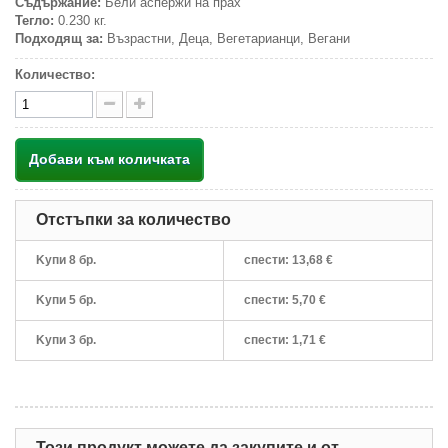
Съдържание:
Бели аспержи на прах
Тегло:
0.230 кг.
Подходящ за:
Възрастни, Деца, Вегетарианци, Вегани
Количество:
Добави към количката
Отстъпки за количество
Kупи 8 бр.
спести:
13,68 €
Kупи 5 бр.
спести:
5,70 €
Kупи 3 бр.
спести:
1,71 €
Този продукт можете да закупите и от