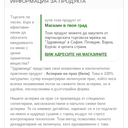
ИНФОРМАЦИЯ ЗА ПРОДУКТА
Търсите ли
купи този продукт от
лесен, бърз и
Магазин в твоя град
ефективен
начин да
Този продукт можете да закупите от
обогатите
партньорската търговска мрежа на
"Здравница" в София, Пловдив, Варна,
ежедневното
Бургас и цялата страна.
си меню с
ценни
ВИЖ АДРЕСИТЕ НА МАГАЗИНИТЕ
хранителни
вещества?
"Здравница" представя своя иновативен и изключително
практичен продукт -
Аспержи на прах (бели)
. Това е 100%
натурален, супер концентриран зеленчуков прах, който носи
всички незаменими ползи на свежите бели аспержи, но в
удобна, лесноусвоима и дълготрайна форма.
Нашите аспержи на прах се произвежда от специално
селектирани, висококачествени и напълно свежи бели
аспержи. Те се измиват детайлно, нарязват се и се подлагат
на нежно и щадящо сушене с горещ въздух по строго
контролирана технология. Този метод позволява пълното
дехидратиране на зеленчука, като едновременно с това