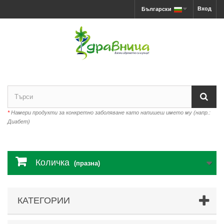
Вход
Български
*
Намери продукти за конкретно заболяване като напишеш името му (напр.:
Диабет)
Количка
(празна)
КАТЕГОРИИ