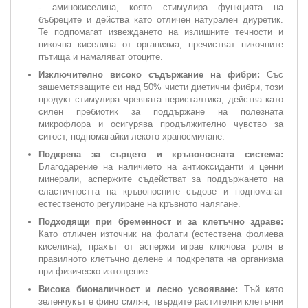
- аминокиселина, която стимулира функцията на
бъбреците и действа като отличен натурален диуретик.
Те подпомагат извеждането на излишните течности и
пикочна киселина от организма, пречистват пикочните
пътища и намаляват отоците.
Изключително високо съдържание на фибри:
Със
зашеметяващите си над 50% чисти диетични фибри, този
продукт стимулира чревната перисталтика, действа като
силен пребиотик за поддържане на полезната
микрофлора и осигурява продължително чувство за
ситост, подпомагайки лекото храносмилане.
Подкрепа за сърцето и кръвоносната система:
Благодарение на наличието на антиоксиданти и ценни
минерали, аспержите съдействат за поддържането на
еластичността на кръвоносните съдове и подпомагат
естественото регулиране на кръвното налягане.
Подходящи при бременност и за клетъчно здраве:
Като отличен източник на фолати (естествена фолиева
киселина), прахът от аспержи играе ключова роля в
правилното клетъчно делене и подкрепата на организма
при физическо изтощение.
Висока бионаличност и лесно усвояване:
Тъй като
зеленчукът е фино смлян, твърдите растителни клетъчни