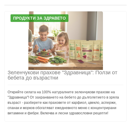
ПРОДУКТИ ЗА ЗДРАВЕТО
Зеленчукови прахове "Здравница": Ползи от
бебета до възрастни
Открийте силата на 100% натуралните зеленчукови прахове на
"Здравница"! От захранването на бебето до дълголетието в зряла
възраст - разберете как праховете от карфиол, цвекло, аспержи,
спанак и морков обогатяват ежедневното меню с концентрирани
витамини и фибри. Включва и лесни здравословни рецепти!