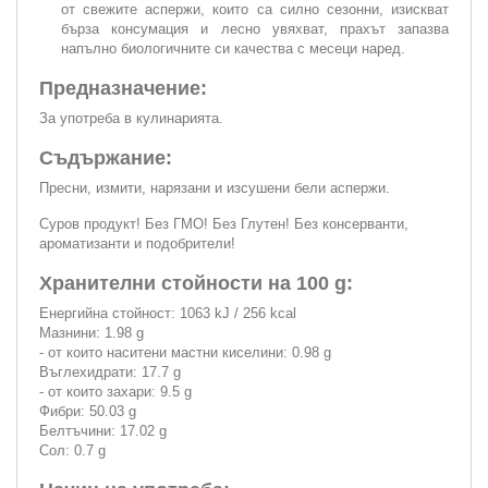
от свежите аспержи, които са силно сезонни, изискват
бърза консумация и лесно увяхват, прахът запазва
напълно биологичните си качества с месеци наред.
Предназначение:
За употреба в кулинарията.
Съдържание:
Пресни, измити, нарязани и изсушени бели аспержи.
Суров продукт! Без ГМО! Без Глутен! Без консерванти,
ароматизанти и подобрители!
Хранителни стойности на 100 g:
Енергийна стойност: 1063 kJ / 256 kcal
Мазнини: 1.98 g
- от които наситени мастни киселини: 0.98 g
Въглехидрати: 17.7 g
- от които захари: 9.5 g
Фибри: 50.03 g
Белтъчини: 17.02 g
Сол: 0.7 g