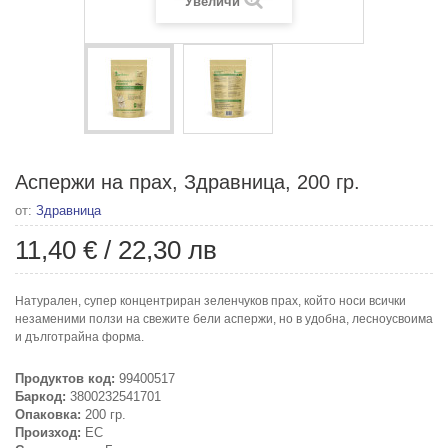
Увеличи
Аспержи на прах, Здравница, 200 гр.
от:
Здравница
11,40 €
/
22,30 лв
Натурален, супер концентриран зеленчуков прах, който носи всички
незаменими ползи на свежите бели аспержи, но в удобна, лесноусвоима
и дълготрайна форма.
Продуктов код:
99400517
Баркод:
3800232541701
Опаковка:
200 гр.
Произход:
ЕС