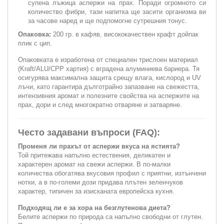
супена лъжица аспержи на прах. Поради огромното си
количество фибри, тази напитка ще засити организма ви
за часове наред и ще подпомогне сутрешния тонус.
Опаковка:
200 гр. в кафяв, висококачествен крафт дойпак
плик с цип.
Опаковката е изработена от специален трислоен материал
(Kraft/ALU/CPP хартия) с вградена алуминиева бариера. Тя
осигурява максимална защита срещу влага, кислород и UV
лъчи, като гарантира дълготрайно запазване на свежестта,
интензивния аромат и полезните свойства на аспержите на
прах, дори и след многократно отваряне и затваряне.
Често задавани въпроси (FAQ):
Променя ли прахът от аспержи вкуса на ястията?
Той притежава напълно естествения, деликатен и
характерен аромат на свежи аспержи. В по-малки
количества обогатява вкусовия профил с приятни, изтънчени
нотки, а в по-големи дози придава плътен зеленчуков
характер, типичен за изисканата европейска кухня.
Подходящ ли е за хора на безглутенова диета?
Белите аспержи по природа са напълно свободни от глутен.