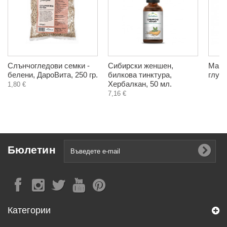
Слънчогледови семки -
Сибирски женшен,
Мака
белени, ДароВита, 250 гр.
билкова тинктура,
глуте
Хербалкан, 50 мл.
1,80 €
7,16 €
Бюлетин
Категории