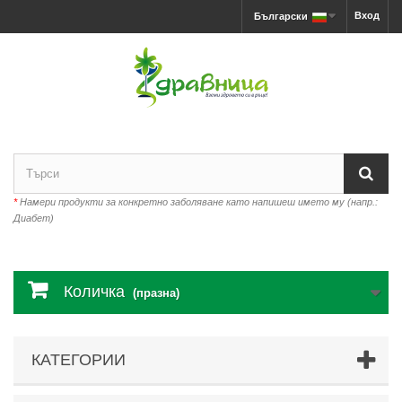
Вход
Български
*
Намери продукти за конкретно заболяване като напишеш името му (напр.:
Диабет)
Количка
(празна)
КАТЕГОРИИ