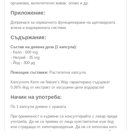
организма, включително живак, олово и др.
Приложение:
Допринася за нормалното функциониране на щитовидната
жлеза и ендокринната система.
Съдържание:
Състав на дневна доза (1 капсула):
- Келп - 600 mg
- Натрий - 35 mg
- Йод - 300 µg
Помощни съставки:
Растителна капсула.
Капсулите Келп на Nature’s Way гарантирано съдържат
0,06% йод от екстракт от изсушени цели водорасли!
Начин на употреба:
По 1 капсула дневно с храната
При бременност и кърмене се консултирайте с лекар преди
употреба. Да не се приема от лица чувствителни към йод
или страдащи от хипотиреоидизъм. Да не се използва като