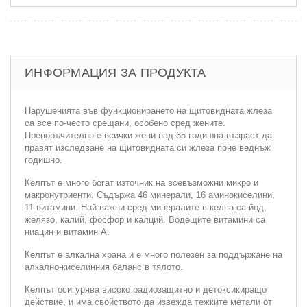
ИНФОРМАЦИЯ ЗА ПРОДУКТА
Нарушенията във функционирането на щитовидната жлеза
са все по-често срещани, особено сред жените.
Препоръчително е всички жени над 35-годишна възраст да
правят изследване на щитовидната си жлеза поне веднъж
годишно.
Келпът е много богат източник на всевъзможни микро и
макронутриенти. Съдържа 46 минерали, 16 аминокиселини,
11 витамини. Най-важни сред минералите в келпа са йод,
желязо, калий, фосфор и калций. Водещите витамини са
ниацин и витамин А.
Келпът е алкална храна и е много полезен за поддържане на
алкално-киселинния баланс в тялото.
Келпът осигурява високо радиозащитно и детоксикиращо
действие, и има свойството да извежда тежките метали от