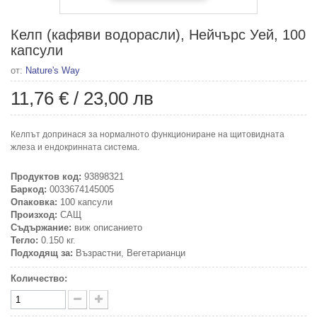
Келп (кафяви водорасли), Нейчърс Уей, 100
капсули
от:
Nature's Way
11,76 €
/
23,00 лв
Келпът допринася за нормалното функциониране на щитовидната
жлеза и ендокринната система.
Продуктов код:
93898321
Баркод:
0033674145005
Опаковка:
100 капсули
Произход:
САЩ
Съдържание:
виж описанието
Тегло:
0.150 кг.
Подходящ за:
Възрастни, Вегетарианци
Количество: