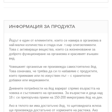
ИНФОРМАЦИЯ ЗА ПРОДУКТА
Йодът е един от елементите, които се намира в организма в
най-малки количества и спада към .т.нар олигоелементи.
Това с активиращи вещества, които са жизненоважни за
доброто функциониране на организма и красивият външен
вид.
Човешкият организъм не произвежда самостоятелно йод.
Това означава, че трябва да си го набавяме с продуктите,
които приемаме или по изкуствен път – с хранителни
добавки или медикаменти.
Дневните потребности на йод варират спрямо възрастта на
човека и състоянието на организма. За възрастни и деца над
18 г. се препоръчва прием на 150-200 микрограма йод на ден.
Ако в тялото ви има достатъчно йод, то щитовидната жлеза
ще произвежда достатъчно от хормоните на растежа. Ако