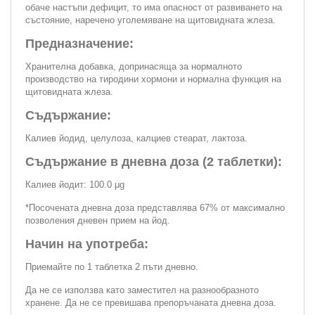
обаче настъпи дефицит, то има опасност от развиването на
състояние, наречено уголемяване на щитовидната жлеза.
Предназначение:
Хранителна добавка, допринасяща за нормалното
производство на тиродини хормони и нормална функция на
щитовидната жлеза.
Съдържание:
Калиев йодид, целулоза, калциев стеарат, лактоза.
Съдържание в дневна доза (2 таблетки):
Калиев йодит: 100.0 μg
*Посочената дневна доза представлява 67% от максимално
позволения дневен прием на йод.
Начин на употреба:
Приемайте по 1 таблетка 2 пъти дневно.
Да не се използва като заместител на разнообразното
хранене. Да не се превишава препоръчаната дневна доза.