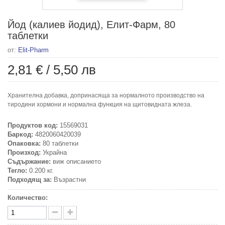
Йод (калиев йодид), Елит-Фарм, 80
таблетки
от:
Elit-Pharm
2,81 €
/
5,50 лв
Хранителна добавка, допринасяща за нормалното производство на
тиродини хормони и нормална функция на щитовидната жлеза.
Продуктов код:
15569031
Баркод:
4820060420039
Опаковка:
80 таблетки
Произход:
Украйна
Съдържание:
виж описанието
Тегло:
0.200 кг.
Подходящ за:
Възрастни
Количество: