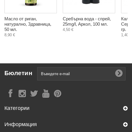
Масло от риган,
Сребърна вода - спрей,
Кали
натурално, Здравница,
25mg/l, Аркол, 100 мл.
Сери
50 мл.
гр.
4,50 €
8,90 €
1,40 €
Бюлетин
Категории
Информация