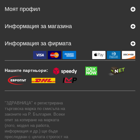
Моят профил
Информация за магазина
Информация за фирмата
Нашите партньори:
"ЗДРАВНИЦА" е регистрирана
търговска марка по смисъла на
законите на Р. България. Всеки
опит за копиране на марката
(лого, модел на работа,
информация и др.) ще бъде
преследван с цялата строгост на