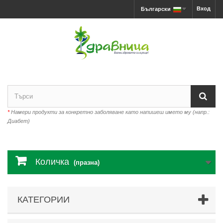
Вход
Български
*
Намери продукти за конкретно заболяване като напишеш името му (напр.:
Диабет)
Количка
(празна)
КАТЕГОРИИ